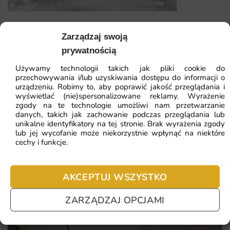
Dlaczego warto wybrać tę fototapetę
Wybierając tę fototapetę, decydujesz się na dekorację,
Fototapeta Tunel i Kule 3D
Zarządzaj swoją
która łączy estetykę, jakość wykonania i wygodę montażu.
To rozwiązanie sprawdzające się w długiej perspektywie
prywatnością
41.93
zł
64.51
zł
użytkowania.
Używamy technologii takich jak pliki cookie do
Najniższa cena z 30 dni:
41.93
zł
przechowywania i/lub uzyskiwania dostępu do informacji o
urządzeniu. Robimy to, aby poprawić jakość przeglądania i
Oto najważniejsze zalety, które wyróżniają ten wzór:
wyświetlać (nie)spersonalizowane reklamy. Wyrażenie
ZOBACZ WSZYSTKIE
zgody na te technologie umożliwi nam przetwarzanie
soczyste odcienie zieleni i błękitu
danych, takich jak zachowanie podczas przeglądania lub
unikalne identyfikatory na tej stronie. Brak wyrażenia zgody
łatwa aplikacja bez konieczności moczenia tapety
lub jej wycofanie może niekorzystnie wpłynąć na niektóre
cechy i funkcje.
Najczęściej zadawane pytania
uspokajający widok kaskady wody
szybka realizacja zamówienia i staranne pakowanie
Pomagamy i doradzamy przy każdym zakupie. Ale jeżeli
AKCEPTUJ WSZYSTKO
nie chcesz czekać – sprawdź najczęściej zadawane pytania.
ZARZĄDZAJ OPCJAMI