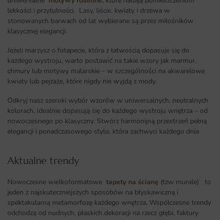
uniwersalne
motywy roślinne
, które nadają pomieszczeniom
lekkości i przytulności. Lasy, liście, kwiaty i drzewa w
stonowanych barwach od lat wybierane są przez miłośników
klasycznej elegancji.
Jeżeli marzysz o fotapecie, która z łatwością dopasuje się do
każdego wystroju, warto postawić na takie wzory jak marmur,
chmury lub motywy malarskie – w szczególności na akwarelowe
kwiaty lub pejzaże, które nigdy nie wyjdą z mody.
Odkryj nasz szeroki wybór wzorów w uniwersalnych, neutralnych
kolorach. Idealnie dopasują się do każdego wystroju wnętrza – od
nowoczesnego po klasyczny. Stwórz harmonijną przestrzeń pełną
elegancji i ponadczasowego stylu, która zachwyci każdego dnia
Aktualne trendy​
Nowoczesne wielkoformatowe
tapety na ścianę
(tzw murale) to
jeden z najskuteczniejszych sposobów na błyskawiczną i
spektakularną metamorfozę każdego wnętrza
.
Współczesne trendy
odchodzą od nudnych, płaskich dekoracji na rzecz głębi, faktury