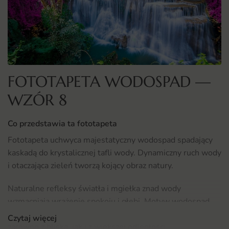
FOTOTAPETA WODOSPAD —
WZÓR 8
Co przedstawia ta fototapeta
Fototapeta uchwyca majestatyczny wodospad spadający
kaskadą do krystalicznej tafli wody. Dynamiczny ruch wody
i otaczająca zieleń tworzą kojący obraz natury.
Naturalne refleksy światła i mgiełka znad wody
wzmacniają wrażenie spokoju i głębi. Motyw wodospad
został zaprojektowany tak, by dobrze prezentował się
Czytaj więcej
zarówno z bliska, jak i z większej odległości.