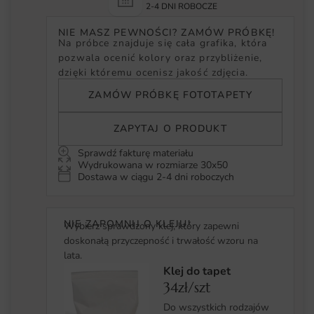
2-4 DNI ROBOCZE
NIE MASZ PEWNOŚCI? ZAMÓW PRÓBKĘ!
Na próbce znajduje się cała grafika, która
pozwala ocenić kolory oraz przybliżenie,
dzięki któremu ocenisz jakość zdjęcia.
ZAMÓW PRÓBKĘ FOTOTAPETY
ZAPYTAJ O PRODUKT
Sprawdź fakturę materiału
Wydrukowana w rozmiarze 30x50
Dostawa w ciągu 2-4 dni roboczych
NIE ZAPOMNIJ O KLEJU!
Wybierz sprawdzony klej, który zapewni
doskonałą przyczepność i trwałość wzoru na
lata.
Klej do tapet
34zł/szt
Do wszystkich rodzajów