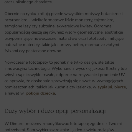
oraz unikalnego charakteru.
Obecnie na rynku królują przede wszystkim motywy botaniczne i
przyrodnicze – wielkoformatowe liście monstery, tajemnicze,
zamglone lasy czy subtelne, akwarelowe kwiaty. Ogromną
popularnością cieszą się również wzory geometryczne, abstrakcje
przypominające nowoczesne malarstwo oraz fototapety imitujące
naturalne materiały, takie jak surowy beton, marmur ze złotymi
żyłkami czy postarzane drewno.
Nowoczesne fototapety to jednak nie tylko design, ale także
innowacyjna technologia. Wykonane z wysokiej jakości flizeliny lub
winylu są niezwykle trwałe, odporne na zmywanie i promienie UV,
co sprawia, że doskonale sprawdzają się nawet w wymagających
pomieszczeniach, takich jak kuchnia czy łazienka, w
sypialni
,
biurze
,
a nawet w
pokoju dziecka
,
Duży wybór i dużo opcji personalizacji ​
W Dimuro możemy zmodyfikować fototapetę zgodnie z Twoimi
potrzebami. Sam wybierasz rozmiar i jeden z wielu rodzajów