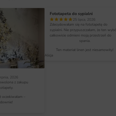
Wymiary na miarę i łatwy montaż
Fototapeta Zieleń Monstery dostę
Fototapeta do sypialni
idealne dopasowanie do każdej pr
25 lipca, 2026
rozmiarach lub zlecić wykonanie n
Zdecydowałam się na fototapetę do
sypialni. Nie przypuszczałam, że ten wyb
się w Twoje wnętrze. Montaż fotot
całkowicie odmieni moją przestrzeń do
specjalistycznych umiejętności. 
spania.
tylko odkleić zabezpieczającą folię
Ten materiał linen jest niesamowity!
Alicja
Dlaczego warto wybrać tę fotota
Unikalny design, który ożywi każde
Wysoka jakość materiałów i druku,
erpnia, 2026
owolona z zakupu
Łatwy montaż, który można wykona
totapety.
Ekologiczne tusze, które są bezpie
iż oczekiwałam –
downie!