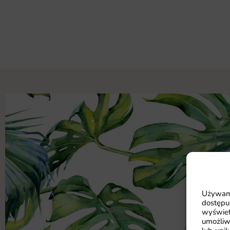
Używamy
dostępu
wyświet
umożliw