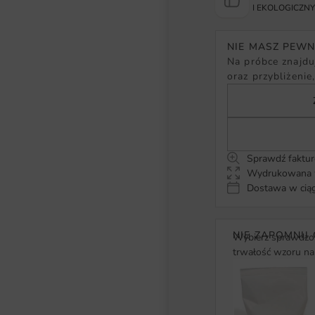
I EKOLOGICZN
NIE MASZ PEW
Na próbce znajduj
oraz przybliżenie
Sprawdź faktur
Wydrukowana w
Dostawa w ciąg
NIE ZAPOMNIJ 
Wybierz sprawdzon
trwałość wzoru na 