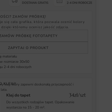
Y
DOSTAWA GRATIS
2-4 DNI ROBOCZE
NOŚCI? ZAMÓW PRÓBKĘ!
e się cała grafika, która pozwala ocenić kolory
, dzięki któremu ocenisz jakość zdjęcia.
ZAMÓW PRÓBKĘ FOTOTAPETY
ZAPYTAJ O PRODUKT
ę materiału
 rozmiarze 30x50
u 2-4 dni roboczych
O KLEJU!
y klej, który zapewni doskonałą przyczepność i
lata.
34zł/szt
Klej do tapet
Do wszystkich rodzajów tapet. Opakowanie
wystarcza na 15 - 20 m².