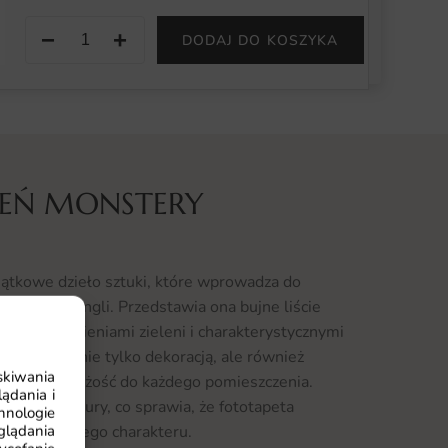
−
+
DODAJ DO KOSZYKA
LEŃ MONSTERY
jątkowe dzieło sztuki, które wprowadza do
ikalnej dżungli. Przedstawia ona bujne liście
ywnymi odcieniami zieleni i charakterystycznymi
a staje się nie tylko dekoracją, ale również
skiwania
onię i świeżość do każdego pomieszczenia.
ądania i
uje siłę natury, co sprawia, że fototapeta
hnologie
glądania
eni wyjątkowego charakteru.