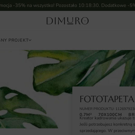
omocja -35% na wszystko! Pozostało
10:18:28
. Dodatkowe -5
NY PROJEKT
FOTOTAPETA
NUMER PRODUKTU: 112697923
0.7M²
70X100CM
BR
Kreator kadrowania ukazuje t
Jeśli potrzebujesz konkretną 
sprzedającego. W przeciwnym 