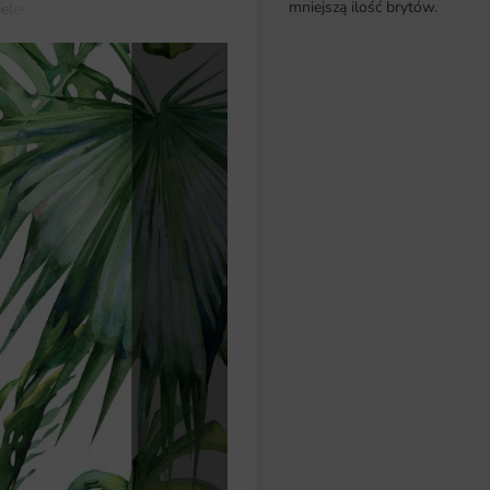
mniejszą ilość brytów.
ieleń Monstery