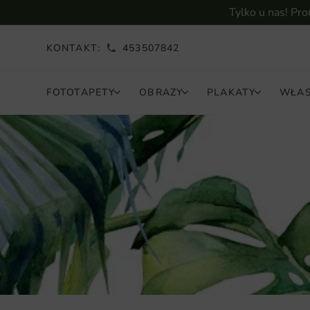
Tylko u nas! Pr
KONTAKT:
453507842
FOTOTAPETY
OBRAZY
PLAKATY
WŁAS