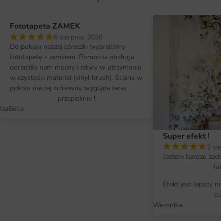
Fototapeta ZAMEK
6 sierpnia, 2026
Do pokoju naszej córeczki wybraliśmy
fototapetę z zamkiem. Pomocna obsługa
doradziła nam mocny i łatwy w utrzymaniu
w czystości materiał (vinyl brush). Ściana w
pokoju naszej królewny wygląda teraz
przepięknie !
IzaBella
Super efekt !
2 si
Jestem bardzo zad
fo
Efekt jest lepszy n
cu
Weronika