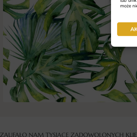
lub unik
może nie
A
ZAUFAŁO NAM TYSIĄCE ZADOWOLONYCH KL