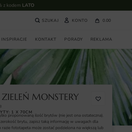
% z kodem
LATO
KONTO
0.00
INSPIRACJE
KONTAKT
PORADY
REKLAMA
 ZIELEŃ MONSTERY
8
YTY: 1 X 70CM
ylko proponowaną ilość brytów (nie jest ona ostateczna).
szerokość brytu, zapisz taką informację w uwagach dla
razie fototapeta może zostać podzielona na większą lub