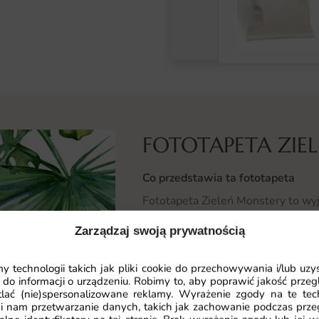
FOTOTAPETA ZIE
Co przedstawia ta fototapeta
Fototapeta Zieleń Monstery to wy
wnętrza niepowtarzalny klimat trop
Zarządzaj swoją prywatnością
monstery, które zachwycają intens
szczelinami. Dzięki temu, fototapet
 technologii takich jak pliki cookie do przechowywania i/lub uzy
elementem, który wprowadza harm
 do informacji o urządzeniu. Robimy to, aby poprawić jakość przegl
Monstera to roślina, która symboliz
lać (nie)spersonalizowane reklamy. Wyrażenie zgody na te tec
i nam przetwarzanie danych, takich jak zachowanie podczas prze
przyciąga wzrok i nadaje przestrz