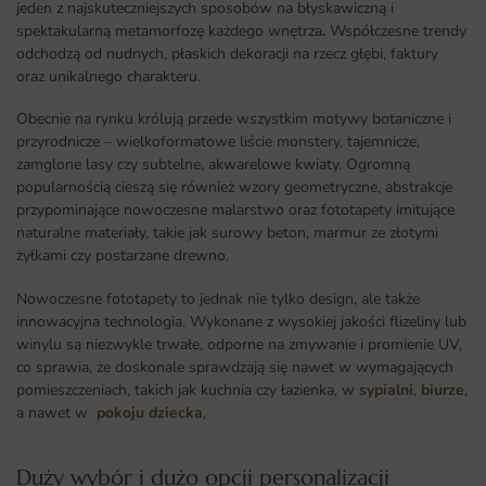
jeden z najskuteczniejszych sposobów na błyskawiczną i
spektakularną metamorfozę każdego wnętrza
.
Współczesne trendy
odchodzą od nudnych, płaskich dekoracji na rzecz głębi, faktury
oraz unikalnego charakteru.
Obecnie na rynku królują przede wszystkim motywy botaniczne i
przyrodnicze – wielkoformatowe liście monstery, tajemnicze,
zamglone lasy czy subtelne, akwarelowe kwiaty. Ogromną
popularnością cieszą się również wzory geometryczne, abstrakcje
przypominające nowoczesne malarstwo oraz fototapety imitujące
naturalne materiały, takie jak surowy beton, marmur ze złotymi
żyłkami czy postarzane drewno.
Nowoczesne fototapety to jednak nie tylko design, ale także
innowacyjna technologia. Wykonane z wysokiej jakości flizeliny lub
winylu są niezwykle trwałe, odporne na zmywanie i promienie UV,
co sprawia, że doskonale sprawdzają się nawet w wymagających
pomieszczeniach, takich jak kuchnia czy łazienka, w
sypialni
,
biurze
,
a nawet w
pokoju dziecka
,
Duży wybór i dużo opcji personalizacji ​