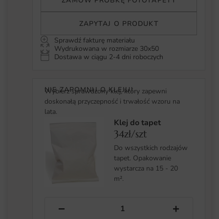
ZAMÓW PRÓBKĘ FOTOTAPETY
ZAPYTAJ O PRODUKT
Sprawdź fakturę materiału
Wydrukowana w rozmiarze 30x50
Dostawa w ciągu 2-4 dni roboczych
NIE ZAPOMNIJ O KLEJU!
Wybierz sprawdzony klej, który zapewni
doskonałą przyczepność i trwałość wzoru na
lata.
Klej do tapet
34zł/szt
Do wszystkich rodzajów
tapet. Opakowanie
wystarcza na 15 - 20
m².
−
+