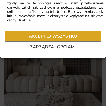
zgody na te technologie umożliwi nam przetwarzanie
trwałość.
danych, takich jak zachowanie podczas przeglądania lub
unikalne identyfikatory na tej stronie. Brak wyrażenia zgody
Prosty montaż oraz możliwość zamówienia na wymiar.
lub jej wycofanie może niekorzystnie wpłynąć na niektóre
cechy i funkcje.
Bezpieczna dla zdrowia i środowiska, dzięki ekologicznym
farbom.
AKCEPTUJ WSZYSTKO
ZARZĄDZAJ OPCJAMI