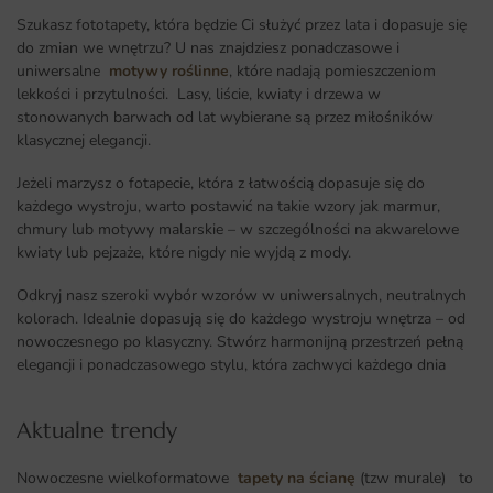
Szukasz fototapety, która będzie Ci służyć przez lata i dopasuje się
do zmian we wnętrzu? U nas znajdziesz ponadczasowe i
uniwersalne
motywy roślinne
, które nadają pomieszczeniom
lekkości i przytulności. Lasy, liście, kwiaty i drzewa w
stonowanych barwach od lat wybierane są przez miłośników
klasycznej elegancji.
Jeżeli marzysz o fotapecie, która z łatwością dopasuje się do
każdego wystroju, warto postawić na takie wzory jak marmur,
chmury lub motywy malarskie – w szczególności na akwarelowe
kwiaty lub pejzaże, które nigdy nie wyjdą z mody.
Odkryj nasz szeroki wybór wzorów w uniwersalnych, neutralnych
kolorach. Idealnie dopasują się do każdego wystroju wnętrza – od
nowoczesnego po klasyczny. Stwórz harmonijną przestrzeń pełną
elegancji i ponadczasowego stylu, która zachwyci każdego dnia
Aktualne trendy​
Nowoczesne wielkoformatowe
tapety na ścianę
(tzw murale) to