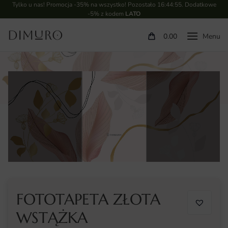
Tylko u nas! Promocja -35% na wszystko! Pozostało
16:44:54
. Dodatkowe
-5% z kodem
LATO
0.00
FOTOTAPETA ZŁOTA
WSTĄŻKA