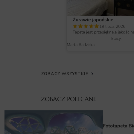
przytulności. Jeśli szukasz oryginalnego rozwiązania do
biura, ta fototapeta również spełni swoje zadanie,
Żurawie japońskie
wprowadzając do przestrzeni profesjonalny, a zarazem
19 lipca, 2026
stylowy klimat. Warto zwrócić uwagę na kategorię
Tapeta jest przepiękna,a jakość n
Fototapety do salonu
, gdzie znajdziesz więcej inspiracji do
klasy.
swojego wnętrza.
Marta Radzicka
Materiał i jakość druku
Fototapeta Złota Wstążka wykonana jest z wysokiej
jakości materiałów, co zapewnia jej trwałość i estetyczny
ZOBACZ WSZYSTKIE
wygląd. Druk cyfrowy w technologii HD gwarantuje żywe
kolory oraz ostry obraz, co sprawia, że wzór jest wyraźny i
przyciągający uwagę. Dzięki zastosowaniu ekologicznych
ZOBACZ POLECANE
farb, fototapeta jest bezpieczna dla zdrowia i środowiska.
Materiał, z którego jest wykonana, charakteryzuje się
odpornością na działanie światła oraz wilgoci, co czyni ją
idealnym rozwiązaniem do różnych pomieszczeń, w tym
Fototapeta Bi
kuchni czy łazienek.