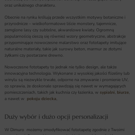
oraz unikalnego charakteru.
Obecnie na rynku królują przede wszystkim motywy botaniczne i
przyrodnicze – wielkoformatowe liście monstery, tajemnicze,
zamglone lasy czy subtelne, akwarelowe kwiaty. Ogromną
popularnością cieszą się również wzory geometryczne, abstrakcje
przypominające nowoczesne malarstwo oraz fototapety imitujące
naturalne materiały, takie jak surowy beton, marmur ze złotymi
żyłkami czy postarzane drewno.
Nowoczesne fototapety to jednak nie tylko design, ale także
innowacyjna technologia. Wykonane z wysokiej jakości flizeliny lub
winylu są niezwykle trwałe, odporne na zmywanie i promienie UV,
co sprawia, że doskonale sprawdzają się nawet w wymagających
pomieszczeniach, takich jak kuchnia czy łazienka, w
sypialni
,
biurze
,
a nawet w
pokoju dziecka
,
Duży wybór i dużo opcji personalizacji ​
W Dimuro możemy zmodyfikować fototapetę zgodnie z Twoimi