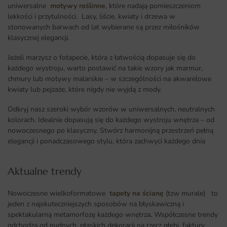
uniwersalne
motywy roślinne
, które nadają pomieszczeniom
lekkości i przytulności. Lasy, liście, kwiaty i drzewa w
stonowanych barwach od lat wybierane są przez miłośników
klasycznej elegancji.
Jeżeli marzysz o fotapecie, która z łatwością dopasuje się do
każdego wystroju, warto postawić na takie wzory jak marmur,
chmury lub motywy malarskie – w szczególności na akwarelowe
kwiaty lub pejzaże, które nigdy nie wyjdą z mody.
Odkryj nasz szeroki wybór wzorów w uniwersalnych, neutralnych
kolorach. Idealnie dopasują się do każdego wystroju wnętrza – od
nowoczesnego po klasyczny. Stwórz harmonijną przestrzeń pełną
elegancji i ponadczasowego stylu, która zachwyci każdego dnia
Aktualne trendy​
Nowoczesne wielkoformatowe
tapety na ścianę
(tzw murale) to
jeden z najskuteczniejszych sposobów na błyskawiczną i
spektakularną metamorfozę każdego wnętrza
.
Współczesne trendy
odchodzą od nudnych, płaskich dekoracji na rzecz głębi, faktury