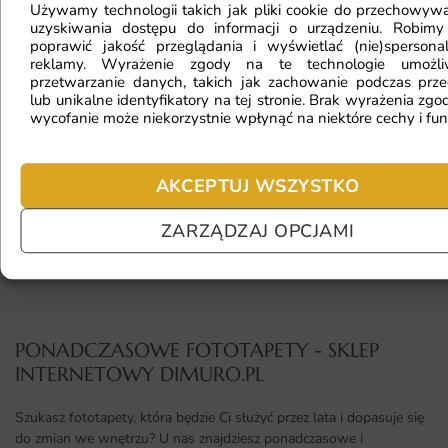
Fototapeta ma inny kolor na telefonie
Używamy technologii takich jak pliki cookie do przechowywa
uzyskiwania dostępu do informacji o urządzeniu. Robimy
a inny na komputerze. Jak sprawdzić
poprawić jakość przeglądania i wyświetlać (nie)spersona
reklamy. Wyrażenie zgody na te technologie umożl
kolor?
przetwarzanie danych, takich jak zachowanie podczas prze
lub unikalne identyfikatory na tej stronie. Brak wyrażenia zgod
wycofanie może niekorzystnie wpłynąć na niektóre cechy i fun
Jaki materiał wybrać?
AKCEPTUJ WSZYSTKO
ZARZĄDZAJ OPCJAMI
Jaka jest trwałość fototapety?
PONADCZASOWE FOTOTAPETY - SKLEP
INTERNETOWY DIMURO.PL​
Szukasz fototapety, która będzie Ci służyć przez lata i dopasuje się
do zmian we wnętrzu? U nas znajdziesz ponadczasowe i