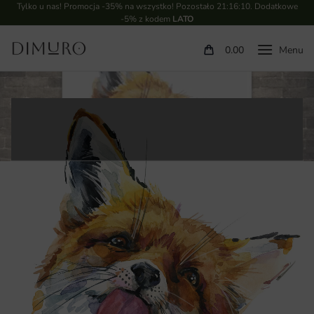
Tylko u nas! Promocja -35% na wszystko! Pozostało
21:16:10
. Dodatkowe
-5% z kodem
LATO
0.00