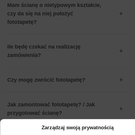
Mam ścianę o nietypowym kształcie,
czy da się na niej położyć
fototapetę?
Ile będę czekać na realizację
zamówienia?
Czy mogę zwrócić fototapetę?
Jak zamontować fototapetę? / Jak
przygotować ścianę?
Zarządzaj swoją prywatnością