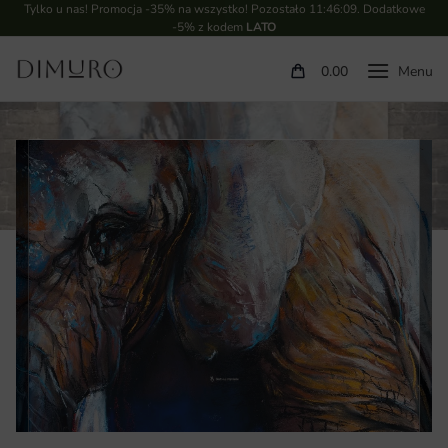
Tylko u nas! Promocja -35% na wszystko! Pozostało
11:46:08
. Dodatkowe
-5% z kodem
LATO
0.00