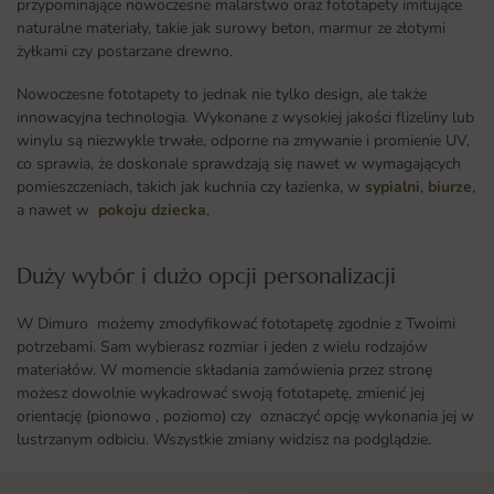
przypominające nowoczesne malarstwo oraz fototapety imitujące
naturalne materiały, takie jak surowy beton, marmur ze złotymi
żyłkami czy postarzane drewno.
Nowoczesne fototapety to jednak nie tylko design, ale także
innowacyjna technologia. Wykonane z wysokiej jakości flizeliny lub
winylu są niezwykle trwałe, odporne na zmywanie i promienie UV,
co sprawia, że doskonale sprawdzają się nawet w wymagających
pomieszczeniach, takich jak kuchnia czy łazienka, w
sypialni
,
biurze
,
a nawet w
pokoju dziecka
,
Duży wybór i dużo opcji personalizacji ​
W Dimuro możemy zmodyfikować fototapetę zgodnie z Twoimi
potrzebami. Sam wybierasz rozmiar i jeden z wielu rodzajów
materiałów. W momencie składania zamówienia przez stronę
możesz dowolnie wykadrować swoją fototapetę, zmienić jej
orientację (pionowo , poziomo) czy oznaczyć opcję wykonania jej w
lustrzanym odbiciu. Wszystkie zmiany widzisz na podglądzie.