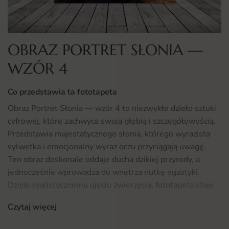
OBRAZ PORTRET SŁONIA —
WZÓR 4
Co przedstawia ta fototapeta
Obraz Portret Słonia — wzór 4 to niezwykłe dzieło sztuki
cyfrowej, które zachwyca swoją głębią i szczegółowością.
Przedstawia majestatycznego słonia, którego wyrazista
sylwetka i emocjonalny wyraz oczu przyciągają uwagę.
Ten obraz doskonale oddaje ducha dzikiej przyrody, a
jednocześnie wprowadza do wnętrza nutkę egzotyki.
Dzięki realistycznemu ujęciu zwierzęcia, fototapeta staje
się nie tylko dekoracją, ale także inspirującą opowieścią o
Czytaj więcej
naturze i jej pięknie.