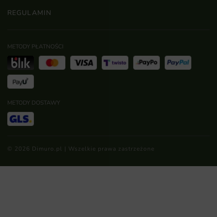
REGULAMIN
METODY PŁATNOŚCI
METODY DOSTAWY
© 2026 Dimuro.pl | Wszelkie prawa zastrzeżone