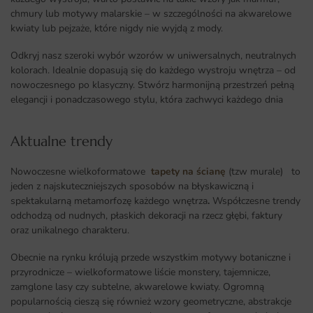
chmury lub motywy malarskie – w szczególności na akwarelowe
kwiaty lub pejzaże, które nigdy nie wyjdą z mody.
Odkryj nasz szeroki wybór wzorów w uniwersalnych, neutralnych
kolorach. Idealnie dopasują się do każdego wystroju wnętrza – od
nowoczesnego po klasyczny. Stwórz harmonijną przestrzeń pełną
elegancji i ponadczasowego stylu, która zachwyci każdego dnia
Aktualne trendy​
Nowoczesne wielkoformatowe
tapety na ścianę
(tzw murale) to
jeden z najskuteczniejszych sposobów na błyskawiczną i
spektakularną metamorfozę każdego wnętrza
.
Współczesne trendy
odchodzą od nudnych, płaskich dekoracji na rzecz głębi, faktury
oraz unikalnego charakteru.
Obecnie na rynku królują przede wszystkim motywy botaniczne i
przyrodnicze – wielkoformatowe liście monstery, tajemnicze,
zamglone lasy czy subtelne, akwarelowe kwiaty. Ogromną
popularnością cieszą się również wzory geometryczne, abstrakcje