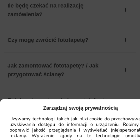
Ile będę czekać na realizację
zamówienia?
Czy mogę zwrócić fototapetę?
Jak zamontować fototapetę? / Jak
przygotować ścianę?
Fototapeta ma inny kolor na telefonie
Zarządzaj swoją prywatnością
a inny na komputerze. Jak sprawdzić
kolor?
Używamy technologii takich jak pliki cookie do przechowywa
uzyskiwania dostępu do informacji o urządzeniu. Robimy
poprawić jakość przeglądania i wyświetlać (nie)spersona
reklamy. Wyrażenie zgody na te technologie umożl