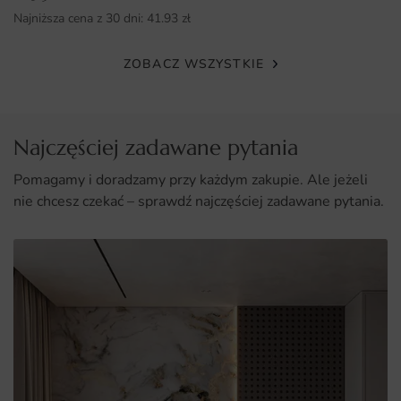
się instrukcje, które krok po kroku prowadzą przez proces
Najniższa cena z 30 dni:
41.93
zł
aplikacji, co sprawia, że jest to idealne rozwiązanie dla
osób, które chcą szybko odmienić swoje wnętrze.
ZOBACZ WSZYSTKIE
Dlaczego warto wybrać tę fototapetę
Wyjątkowy design, który przyciąga wzrok i wzbogaca
przestrzeń.
Najczęściej zadawane pytania
Wysoka jakość druku i materiałów, co zapewnia trwałość
Pomagamy i doradzamy przy każdym zakupie. Ale jeżeli
na lata.
nie chcesz czekać – sprawdź najczęściej zadawane pytania.
Możliwość dostosowania wymiarów do indywidualnych
potrzeb.
Łatwy montaż, dostępny dla każdego, niezależnie od
umiejętności.