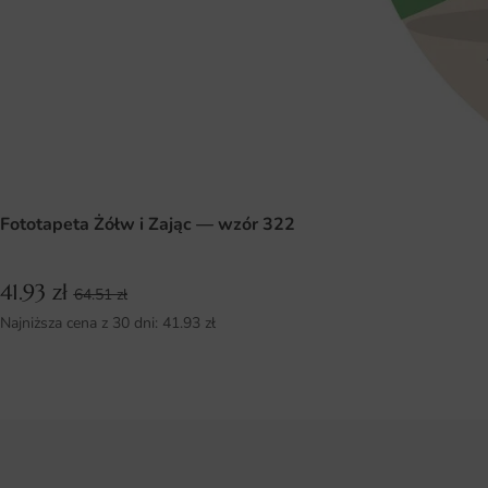
Fototapeta Żółw i Zając — wzór 322
41.93
zł
64.51
zł
Najniższa cena z 30 dni:
41.93
zł