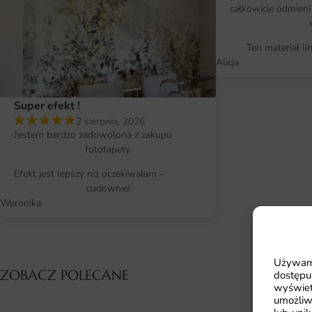
całkowicie odmieni
Ten materiał li
Alicja
Super efekt !
2 sierpnia, 2026
Jestem bardzo zadowolona z zakupu
fototapety.
Efekt jest lepszy niż oczekiwałam –
cudownie!
Weronika
Używamy
ZOBACZ POLECANE
dostępu
wyświet
umożliw