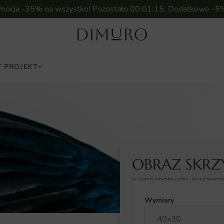
omocja -35% na wszystko! Pozostało
00:01:14
. Dodatkowe -5
 PROJEKT
OBRAZ SKRZ
NUMER PRODUKTU: 011420972
Wymiary