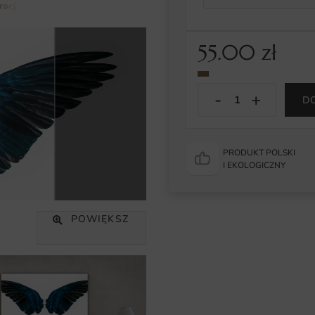
tracja
Obraz Skrzydła Anioła
55.00
zł
D
PRODUKT POLSKI
I EKOLOGICZNY
POWIĘKSZ