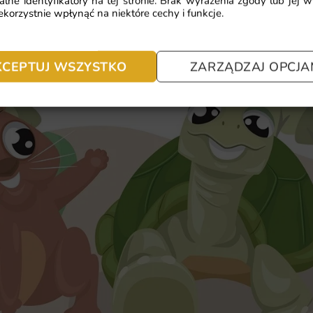
alne identyfikatory na tej stronie. Brak wyrażenia zgody lub jej 
korzystnie wpłynąć na niektóre cechy i funkcje.
KCEPTUJ WSZYSTKO
ZARZĄDZAJ OPCJA