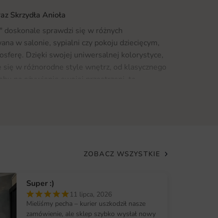
az Skrzydła Anioła
" doskonale sprawdzi się w różnych
na w salonie, sypialni czy pokoju dziecięcym,
mosferę. Dzięki swojej uniwersalnej kolorystyce,
 się w różnorodne style wnętrz, od klasycznego
obu na ożywienie swojej przestrzeni, ta
ązaniem. Zainspiruj się i odkryj więcej
" wykonana jest z wysokiej jakości materiałów,
zny wygląd, ale także trwałość i odporność na
ZOBACZ WSZYSTKIE
h. Wykorzystujemy nowoczesną technologię
ensywne, a detale wyraźne. Nasze fototapety są
Super :)
 że przez wiele lat będą cieszyć oko swoim
11 lipca, 2026
Mieliśmy pecha – kurier uszkodził nasze
zamówienie, ale sklep szybko wysłał nowy