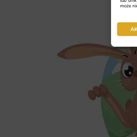
lub unik
może nie
A