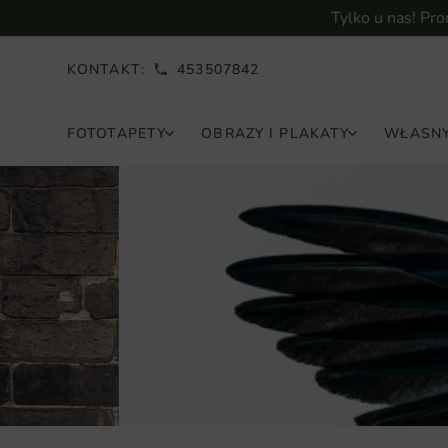
Tylko u nas! Pr
KONTAKT:
453507842
FOTOTAPETY
OBRAZY I PLAKATY
WŁASNY