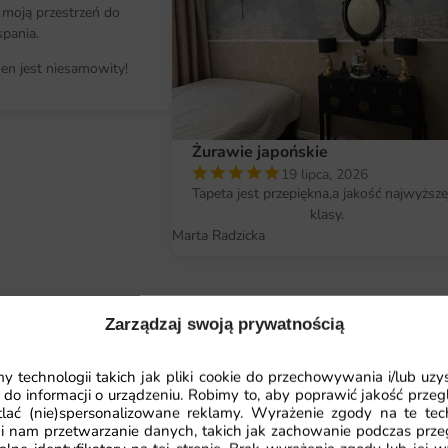
Wymiary na miarę i łatwy montaż
 moją przestrzeń do
spania.
Nasza fototapeta "Obraz Skrzydła 
nen jest niesamowity!
pozwala na idealne dopasowanie 
fototapetę w wymiarach odpowiadaj
idealne wykończenie. Dodatkowo, f
odpowiedni klej oraz chwila cierp
Żurawie japońskie
chwil.
19 lipca, 2026
Tapeta jest przepiękna,a jakość najwyższe
klasy.
Dlaczego warto wybrać tę fotota
Marta Radzicka
Unikalny design, który przyciąga w
Wysoka jakość materiałów i druku, 
Łatwy montaż, który nie wymaga sp
Zarządzaj swoją prywatnością
Uniwersalność zastosowania w róż
 technologii takich jak pliki cookie do przechowywania i/lub uzy
 do informacji o urządzeniu. Robimy to, aby poprawić jakość przegl
lać (nie)spersonalizowane reklamy. Wyrażenie zgody na te tec
i nam przetwarzanie danych, takich jak zachowanie podczas prze