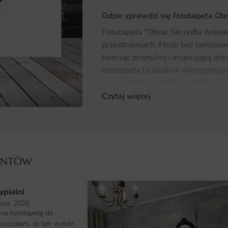
Gdzie sprawdzi się fototapeta Obr
Fototapeta "Obraz Skrzydła Anioła
przestrzeniach. Może być zastosowa
tworząc przytulną i inspirującą at
fototapeta ta idealnie wkomponuje
po nowoczesny. Jeśli szukasz spos
fototapeta będzie doskonałym rozwi
Czytaj więcej
fototapet
w naszej ofercie!
Materiał i jakość druku
Fototapeta "Obraz Skrzydła Anioła
które zapewniają nie tylko estetyc
IENTÓW
działanie czynników zewnętrznyc
druku, dzięki której kolory są int
ypialni
odporne na blaknięcie, co sprawia,
ipca, 2026
wyglądem.
na fototapetę do
puszczałam, że ten wybór