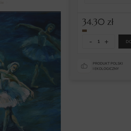
ie
Obraz Tańczące Baletnice
34.30
zł
D
PRODUKT POLSKI
I EKOLOGICZNY