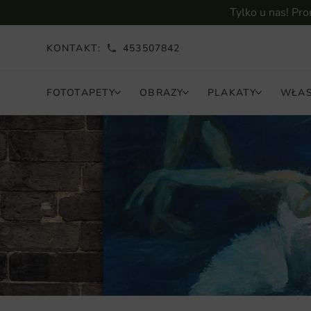
Tylko u nas! Pr
KONTAKT:
453507842
FOTOTAPETY
OBRAZY
PLAKATY
WŁAS