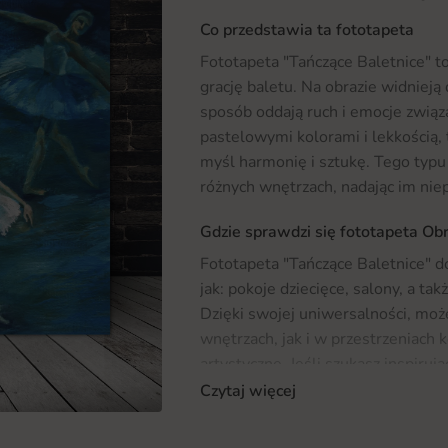
Co przedstawia ta fototapeta
Fototapeta "Tańczące Baletnice" to
grację baletu. Na obrazie widnieją
sposób oddają ruch i emocje związ
pastelowymi kolorami i lekkością,
myśl harmonię i sztukę. Tego typu
różnych wnętrzach, nadając im nie
Gdzie sprawdzi się fototapeta Ob
Fototapeta "Tańczące Baletnice" d
jak: pokoje dziecięce, salony, a ta
Dzięki swojej uniwersalności, m
wnętrzach, jak i w przestrzeniach k
artystyczne. Jeśli szukasz inspiruj
naszą ofertą
Fototapet
, gdzie zna
Czytaj więcej
unikalny styl Twojego wnętrza.