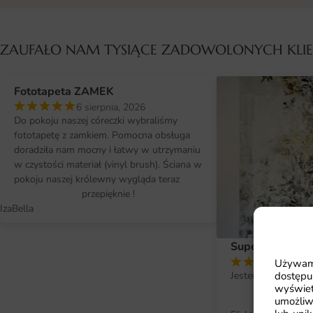
ZAUFAŁO NAM TYSIĄCE ZADOWOLONYCH KL
Fototapeta ZAMEK
6 sierpnia, 2026
Do pokoju naszej córeczki wybraliśmy
fototapetę z zamkiem. Pomocna obsługa
doradziła nam mocny i łatwy w utrzymaniu
w czystości materiał (vinyl brush). Ściana w
pokoju naszej królewny wygląda teraz
przepięknie !
IzaBella
Super efekt !
2 si
Używamy
dostępu
Jestem bardzo zad
wyświet
fo
umożliw