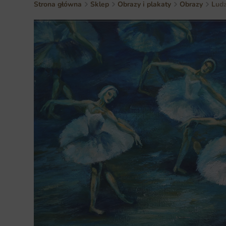
Strona główna
Sklep
Obrazy i plakaty
Obrazy
Ludz