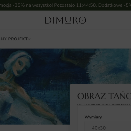
omocja -35% na wszystko! Pozostało
11:44:57
. Dodatkowe -5
NY PROJEKT
OBRAZ TAŃC
NUMER PRODUKTU: 010347820
Wymiary