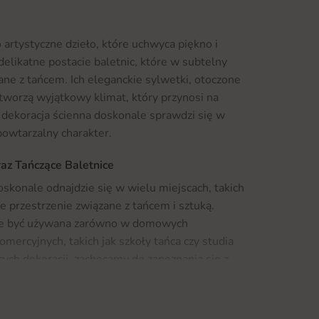
 artystyczne dzieło, które uchwyca piękno i
 delikatne postacie baletnic, które w subtelny
ane z tańcem. Ich eleganckie sylwetki, otoczone
 tworzą wyjątkowy klimat, który przynosi na
 dekoracja ścienna doskonale sprawdzi się w
powtarzalny charakter.
raz Tańczące Baletnice
oskonale odnajdzie się w wielu miejscach, takich
kże przestrzenie związane z tańcem i sztuką.
oże być używana zarówno w domowych
omercyjnych, takich jak szkoły tańca czy studia
ących dekoracji, zachęcamy do zapoznania się z
jdziesz wiele podobnych wzorów, które podkreślą