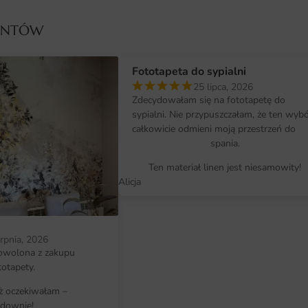
Twojego wnętrza. Niezależnie od t
czy dużej dekoracji ściennej, mamy
IENTÓW
niezwykle prosty, dzięki czemu mo
Wystarczy kilka kroków, aby stwor
Fototapeta do sypialni
Twoich gości.
25 lipca, 2026
Zdecydowałam się na fototapetę do
Dlaczego warto wybrać tę fotota
sypialni. Nie przypuszczałam, że ten wyb
Unikalny design, który wyróżnia się
całkowicie odmieni moją przestrzeń do
spania.
Wysoka jakość materiałów i druku, 
Ten materiał linen jest niesamowity!
Możliwość dopasowania wymiarów
Alicja
Łatwy montaż, który pozwala na sz
erpnia, 2026
owolona z zakupu
totapety.
iż oczekiwałam –
downie!