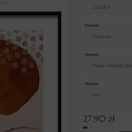
lustracja i abstrakcja
Plakat Abstrakcyjne Złote Elementy
Format
Wersja
Ramka
27.90
zł