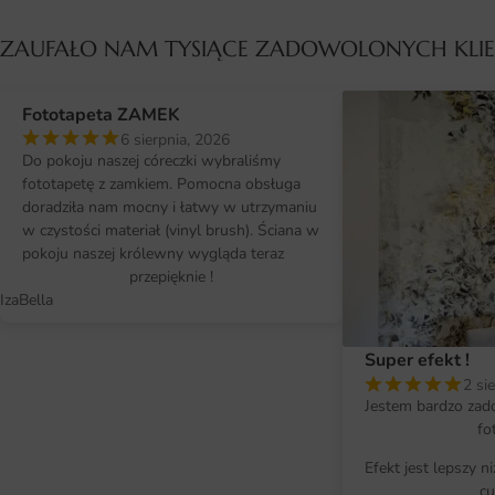
ZAUFAŁO NAM TYSIĄCE ZADOWOLONYCH KL
Fototapeta ZAMEK
6 sierpnia, 2026
Do pokoju naszej córeczki wybraliśmy
fototapetę z zamkiem. Pomocna obsługa
doradziła nam mocny i łatwy w utrzymaniu
w czystości materiał (vinyl brush). Ściana w
pokoju naszej królewny wygląda teraz
przepięknie !
IzaBella
Super efekt !
2 si
Jestem bardzo zad
fo
Efekt jest lepszy n
cu