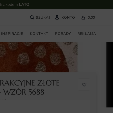
% z kodem
LATO
KONTO
0.00
INSPIRACJE
KONTAKT
PORADY
REKLAMA
TRAKCYJNE ZŁOTE
 WZÓR 5688
2-02