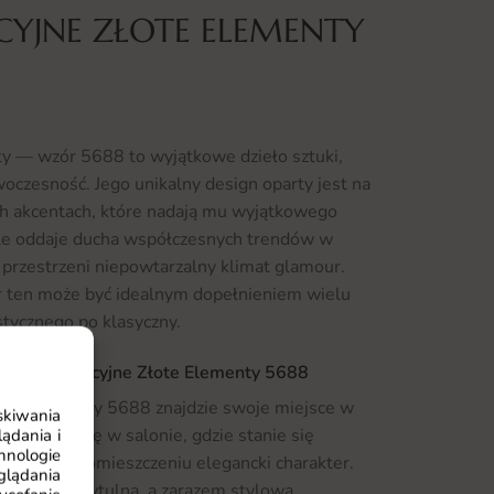
CYJNE ZŁOTE ELEMENTY
ty — wzór 5688 to wyjątkowe dzieło sztuki,
woczesność. Jego unikalny design oparty jest na
ch akcentach, które nadają mu wyjątkowego
ale oddaje ducha współczesnych trendów w
 przestrzeni niepowtarzalny klimat glamour.
ór ten może być idealnym dopełnieniem wielu
stycznego po klasyczny.
akat Abstrakcyjne Złote Elementy 5688
łote Elementy 5688 znajdzie swoje miejsce w
skiwania
sprawdzi się w salonie, gdzie stanie się
ądania i
hnologie
 nadając pomieszczeniu elegancki charakter.
glądania
 tworząc przytulną, a zarazem stylową