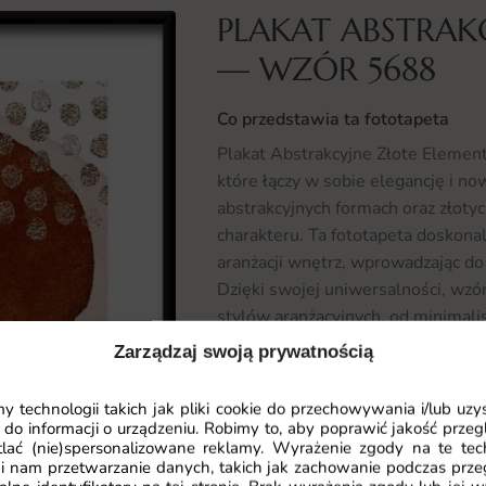
PLAKAT ABSTRAK
— WZÓR 5688
Co przedstawia ta fototapeta
Plakat Abstrakcyjne Złote Elemen
które łączy w sobie elegancję i no
abstrakcyjnych formach oraz złoty
charakteru. Ta fototapeta doskon
aranżacji wnętrz, wprowadzając do
Dzięki swojej uniwersalności, wz
stylów aranżacyjnych, od minimali
Zarządzaj swoją prywatnością
Gdzie sprawdzi się fototapeta Pl
Fototapeta Plakat Abstrakcyjne Z
 technologii takich jak pliki cookie do przechowywania i/lub uzy
różnych przestrzeniach. Doskonale 
 do informacji o urządzeniu. Robimy to, aby poprawić jakość przegl
lać (nie)spersonalizowane reklamy. Wyrażenie zgody na te tec
centralnym punktem dekoracyjnym,
i nam przetwarzanie danych, takich jak zachowanie podczas prze
Może również zagościć w sypialni,