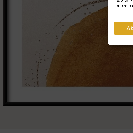
lub unik
może nie
A