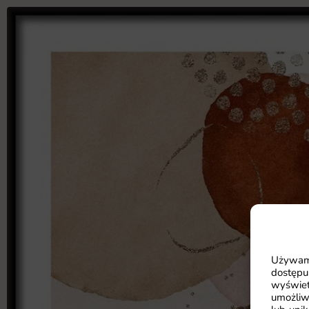
Używamy
dostępu
wyświet
umożliw