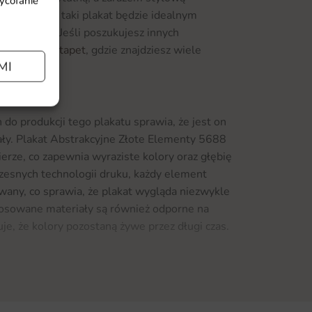
wycofanie
gabinetach, taki plakat będzie idealnym
nej pracy. Jeśli poszukujesz innych
ą ofertę
fototapet
, gdzie znajdziesz wiele
MI
do produkcji tego plakatu sprawia, że jest on
wały. Plakat Abstrakcyjne Złote Elementy 5688
erze, co zapewnia wyraziste kolory oraz głębię
zesnych technologii druku, każdy element
owany, co sprawia, że plakat wygląda niezwykle
tosowane materiały są również odporne na
je, że kolory pozostaną żywe przez długi czas.
łote Elementy 5688 oferuje możliwość
 co pozwala na idealne dopasowanie do