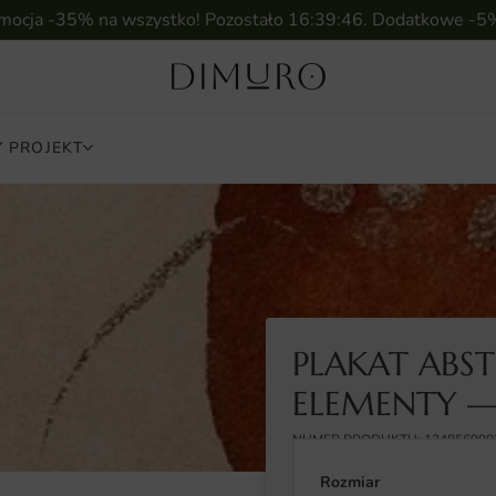
omocja -35% na wszystko! Pozostało
16:39:45
. Dodatkowe -5
 PROJEKT
PLAKAT ABS
ELEMENTY —
NUMER PRODUKTU: 134856908
Rozmiar