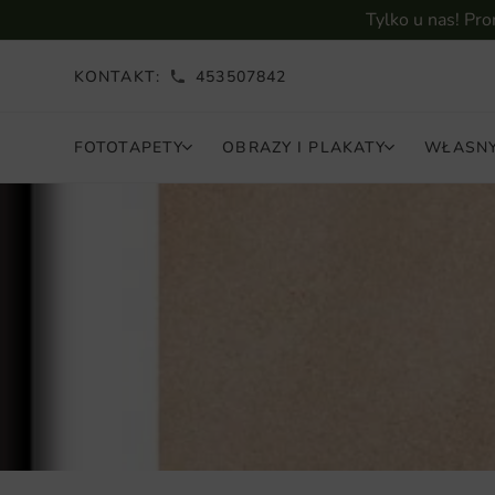
Tylko u nas! Pr
KONTAKT:
453507842
FOTOTAPETY
OBRAZY I PLAKATY
WŁASNY