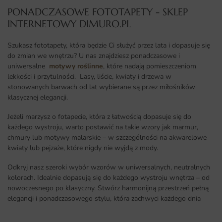
PONADCZASOWE FOTOTAPETY - SKLEP
INTERNETOWY DIMURO.PL​
Szukasz fototapety, która będzie Ci służyć przez lata i dopasuje się
do zmian we wnętrzu? U nas znajdziesz ponadczasowe i
uniwersalne
motywy roślinne
, które nadają pomieszczeniom
lekkości i przytulności. Lasy, liście, kwiaty i drzewa w
stonowanych barwach od lat wybierane są przez miłośników
klasycznej elegancji.
Jeżeli marzysz o fotapecie, która z łatwością dopasuje się do
każdego wystroju, warto postawić na takie wzory jak marmur,
chmury lub motywy malarskie – w szczególności na akwarelowe
kwiaty lub pejzaże, które nigdy nie wyjdą z mody.
Odkryj nasz szeroki wybór wzorów w uniwersalnych, neutralnych
kolorach. Idealnie dopasują się do każdego wystroju wnętrza – od
nowoczesnego po klasyczny. Stwórz harmonijną przestrzeń pełną
elegancji i ponadczasowego stylu, która zachwyci każdego dnia