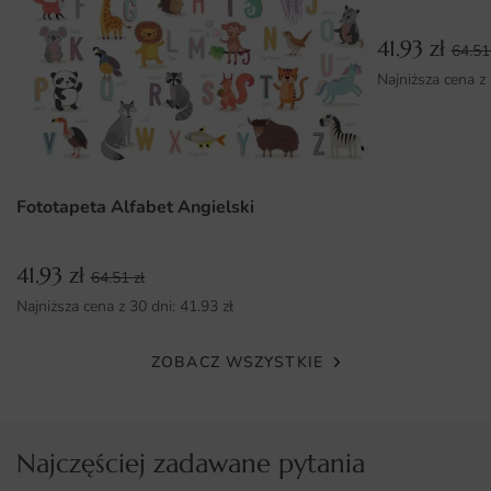
umiejętności.
41.93
zł
64.5
Najniższa cena z
Fototapeta Alfabet Angielski
41.93
zł
64.51
zł
Najniższa cena z 30 dni:
41.93
zł
ZOBACZ WSZYSTKIE
Najczęściej zadawane pytania