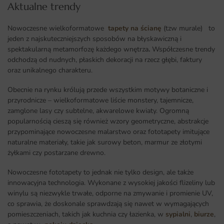
Aktualne trendy​
Nowoczesne wielkoformatowe
tapety na ścianę
(tzw murale) to
jeden z najskuteczniejszych sposobów na błyskawiczną i
spektakularną metamorfozę każdego wnętrza
.
Współczesne trendy
odchodzą od nudnych, płaskich dekoracji na rzecz głębi, faktury
oraz unikalnego charakteru.
Obecnie na rynku królują przede wszystkim motywy botaniczne i
przyrodnicze – wielkoformatowe liście monstery, tajemnicze,
zamglone lasy czy subtelne, akwarelowe kwiaty. Ogromną
popularnością cieszą się również wzory geometryczne, abstrakcje
przypominające nowoczesne malarstwo oraz fototapety imitujące
naturalne materiały, takie jak surowy beton, marmur ze złotymi
żyłkami czy postarzane drewno.
Nowoczesne fototapety to jednak nie tylko design, ale także
innowacyjna technologia. Wykonane z wysokiej jakości flizeliny lub
winylu są niezwykle trwałe, odporne na zmywanie i promienie UV,
co sprawia, że doskonale sprawdzają się nawet w wymagających
pomieszczeniach, takich jak kuchnia czy łazienka, w
sypialni
,
biurze
,