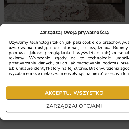
Zarządzaj swoją prywatnością
Mam ścianę o nietypowym kształcie,
Używamy technologii takich jak pliki cookie do przechowywa
uzyskiwania dostępu do informacji o urządzeniu. Robimy
czy da się na niej położyć
poprawić jakość przeglądania i wyświetlać (nie)spersona
fototapetę?
reklamy. Wyrażenie zgody na te technologie umożl
przetwarzanie danych, takich jak zachowanie podczas prze
lub unikalne identyfikatory na tej stronie. Brak wyrażenia zgod
wycofanie może niekorzystnie wpłynąć na niektóre cechy i fun
Ile będę czekać na realizację
zamówienia?
AKCEPTUJ WSZYSTKO
ZARZĄDZAJ OPCJAMI
Czy mogę zwrócić fototapetę?