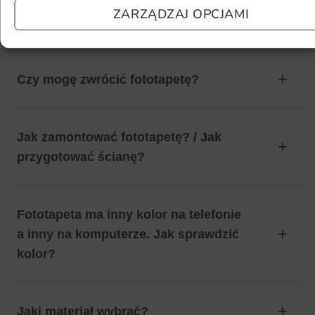
Ile będę czekać na realizację
ZARZĄDZAJ OPCJAMI
zamówienia?
Czy mogę zwrócić fototapetę?
Jak zamontować fototapetę? / Jak
przygotować ścianę?
Fototapeta ma inny kolor na telefonie
a inny na komputerze. Jak sprawdzić
kolor?
Jaki materiał wybrać?