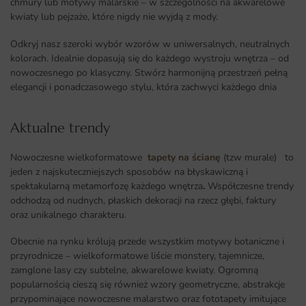
chmury lub motywy malarskie – w szczególności na akwarelowe
kwiaty lub pejzaże, które nigdy nie wyjdą z mody.
Odkryj nasz szeroki wybór wzorów w uniwersalnych, neutralnych
kolorach. Idealnie dopasują się do każdego wystroju wnętrza – od
nowoczesnego po klasyczny. Stwórz harmonijną przestrzeń pełną
elegancji i ponadczasowego stylu, która zachwyci każdego dnia
Aktualne trendy​
Nowoczesne wielkoformatowe
tapety na ścianę
(tzw murale) to
jeden z najskuteczniejszych sposobów na błyskawiczną i
spektakularną metamorfozę każdego wnętrza
.
Współczesne trendy
odchodzą od nudnych, płaskich dekoracji na rzecz głębi, faktury
oraz unikalnego charakteru.
Obecnie na rynku królują przede wszystkim motywy botaniczne i
przyrodnicze – wielkoformatowe liście monstery, tajemnicze,
zamglone lasy czy subtelne, akwarelowe kwiaty. Ogromną
popularnością cieszą się również wzory geometryczne, abstrakcje
przypominające nowoczesne malarstwo oraz fototapety imitujące