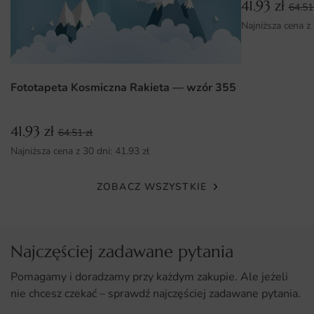
41.93
zł
64.5
Różnorodność wymiarów umożliwia idealne dopasowanie
Najniższa cena z
do każdego pomieszczenia.
Łatwy montaż sprawia, że każdy może samodzielnie
odmienić swoje wnętrze.
Fototapeta Kosmiczna Rakieta — wzór 355
41.93
zł
64.51
zł
Najniższa cena z 30 dni:
41.93
zł
ZOBACZ WSZYSTKIE
Najczęściej zadawane pytania
Pomagamy i doradzamy przy każdym zakupie. Ale jeżeli
nie chcesz czekać – sprawdź najczęściej zadawane pytania.