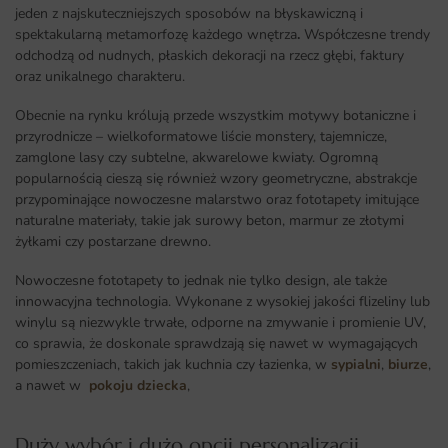
jeden z najskuteczniejszych sposobów na błyskawiczną i
spektakularną metamorfozę każdego wnętrza
.
Współczesne trendy
odchodzą od nudnych, płaskich dekoracji na rzecz głębi, faktury
oraz unikalnego charakteru.
Obecnie na rynku królują przede wszystkim motywy botaniczne i
przyrodnicze – wielkoformatowe liście monstery, tajemnicze,
zamglone lasy czy subtelne, akwarelowe kwiaty. Ogromną
popularnością cieszą się również wzory geometryczne, abstrakcje
przypominające nowoczesne malarstwo oraz fototapety imitujące
naturalne materiały, takie jak surowy beton, marmur ze złotymi
żyłkami czy postarzane drewno.
Nowoczesne fototapety to jednak nie tylko design, ale także
innowacyjna technologia. Wykonane z wysokiej jakości flizeliny lub
winylu są niezwykle trwałe, odporne na zmywanie i promienie UV,
co sprawia, że doskonale sprawdzają się nawet w wymagających
pomieszczeniach, takich jak kuchnia czy łazienka, w
sypialni
,
biurze
,
a nawet w
pokoju dziecka
,
Duży wybór i dużo opcji personalizacji ​