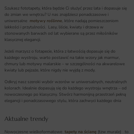
Szukasz fototapety, która będzie Ci służyć przez lata i dopasuje się
do zmian we wnętrzu? U nas znajdziesz ponadczasowe i
uniwersalne
motywy roślinne
, które nadają pomieszczeniom
lekkości i przytulności. Lasy, liście, kwiaty i drzewa w
stonowanych barwach od lat wybierane są przez miłośników
klasycznej elegancji.
Jeżeli marzysz o fotapecie, która z łatwością dopasuje się do
każdego wystroju, warto postawić na takie wzory jak marmur,
chmury lub motywy malarskie – w szczególności na akwarelowe
kwiaty lub pejzaże, które nigdy nie wyjdą z mody.
Odkryj nasz szeroki wybór wzorów w uniwersalnych, neutralnych
kolorach. Idealnie dopasują się do każdego wystroju wnętrza – od
nowoczesnego po klasyczny. Stwórz harmonijną przestrzeń pełną
elegancji i ponadczasowego stylu, która zachwyci każdego dnia
Aktualne trendy​
Nowoczesne wielkoformatowe
tapety na ścianę
(tzw murale) to