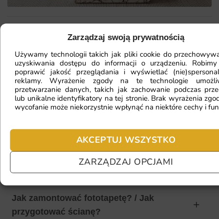
Mam ścianę o nietypowym kształcie,
Zarządzaj swoją prywatnością
czy da się na niej położyć
Używamy technologii takich jak pliki cookie do przechowywa
uzyskiwania dostępu do informacji o urządzeniu. Robimy
fototapetę?
poprawić jakość przeglądania i wyświetlać (nie)spersona
reklamy. Wyrażenie zgody na te technologie umożl
przetwarzanie danych, takich jak zachowanie podczas prze
lub unikalne identyfikatory na tej stronie. Brak wyrażenia zgod
Ile będę czekać na realizację
wycofanie może niekorzystnie wpłynąć na niektóre cechy i fun
zamówienia?
AKCEPTUJ WSZYSTKO
Czy mogę zwrócić fototapetę?
ZARZĄDZAJ OPCJAMI
Jak zamontować fototapetę? / Jak
przygotować ścianę?