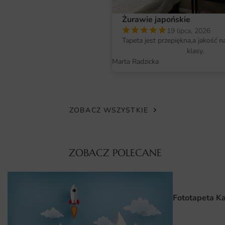
co oznacza, że fototapeta zachowa swoje piękno na długie
Żurawie japońskie
lata, nawet w intensywnie oświetlonych pomieszczeniach.
19 lipca, 2026
Tapeta jest przepiękna,a jakość n
Wymiary na miarę i łatwy montaż
klasy.
Nasza fototapeta Plakat Widok na Fale Oceanu dostępna
Marta Radzicka
jest w różnych wymiarach, co pozwala na idealne
dopasowanie do Twojej przestrzeni. Bez względu na to,
czy potrzebujesz dużego elementu dekoracyjnego na całą
ścianę, czy mniejszego akcentu, mamy odpowiednie
ZOBACZ WSZYSTKIE
rozwiązanie. Montaż fototapety jest niezwykle prosty i nie
wymaga specjalistycznych umiejętności. Dzięki intuicyjnej
instrukcji, każdy poradzi sobie z tym zadaniem, a efekt
ZOBACZ POLECANE
będzie spektakularny.
Dlaczego warto wybrać tę fototapetę
Fototapeta K
Wprowadza do wnętrza spokój i harmonię.
Wysoka jakość druku zapewnia intensywność kolorów.