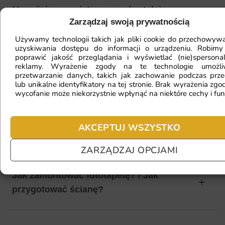
Mam ścianę o nietypowym kształcie,
Zarządzaj swoją prywatnością
czy da się na niej położyć
fototapetę?
Używamy technologii takich jak pliki cookie do przechowywa
uzyskiwania dostępu do informacji o urządzeniu. Robimy
poprawić jakość przeglądania i wyświetlać (nie)spersona
reklamy. Wyrażenie zgody na te technologie umożl
przetwarzanie danych, takich jak zachowanie podczas prze
Ile będę czekać na realizację
lub unikalne identyfikatory na tej stronie. Brak wyrażenia zgod
zamówienia?
wycofanie może niekorzystnie wpłynąć na niektóre cechy i fun
AKCEPTUJ WSZYSTKO
Czy mogę zwrócić fototapetę?
ZARZĄDZAJ OPCJAMI
Jak zamontować fototapetę? / Jak
przygotować ścianę?