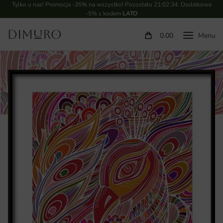
Tylko u nas! Promocja -35% na wszystko! Pozostało
21:02:33
. Dodatkowe
-5% z kodem
LATO
0.00