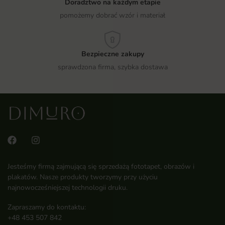
Doradztwo na każdym etapie
pomożemy dobrać wzór i materiał
Bezpieczne zakupy
sprawdzona firma, szybka dostawa
Jesteśmy firmą zajmującą się sprzedażą fototapet, obrazów i
plakatów. Nasze produkty tworzymy przy użyciu
najnowocześniejszej technologii druku.
Zapraszamy do kontaktu:
+48 453 507 842