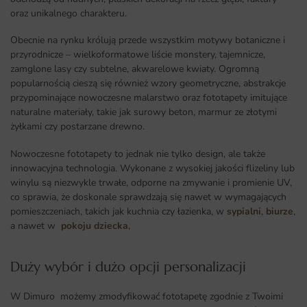
oraz unikalnego charakteru.
Obecnie na rynku królują przede wszystkim motywy botaniczne i
przyrodnicze – wielkoformatowe liście monstery, tajemnicze,
zamglone lasy czy subtelne, akwarelowe kwiaty. Ogromną
popularnością cieszą się również wzory geometryczne, abstrakcje
przypominające nowoczesne malarstwo oraz fototapety imitujące
naturalne materiały, takie jak surowy beton, marmur ze złotymi
żyłkami czy postarzane drewno.
Nowoczesne fototapety to jednak nie tylko design, ale także
innowacyjna technologia. Wykonane z wysokiej jakości flizeliny lub
winylu są niezwykle trwałe, odporne na zmywanie i promienie UV,
co sprawia, że doskonale sprawdzają się nawet w wymagających
pomieszczeniach, takich jak kuchnia czy łazienka, w
sypialni
,
biurze
,
a nawet w
pokoju dziecka
,
Duży wybór i dużo opcji personalizacji ​
W Dimuro możemy zmodyfikować fototapetę zgodnie z Twoimi