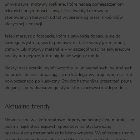
uniwersalne
motywy roślinne
, które nadają pomieszczeniom
lekkości i przytulności. Lasy, liście, kwiaty i drzewa w
stonowanych barwach od lat wybierane są przez miłośników
klasycznej elegancji.
Jeżeli marzysz o fotapecie, która z łatwością dopasuje się do
każdego wystroju, warto postawić na takie wzory jak marmur,
chmury lub motywy malarskie – w szczególności na akwarelowe
kwiaty lub pejzaże, które nigdy nie wyjdą z mody.
Odkryj nasz szeroki wybór wzorów w uniwersalnych, neutralnych
kolorach. Idealnie dopasują się do każdego wystroju wnętrza – od
nowoczesnego po klasyczny. Stwórz harmonijną przestrzeń pełną
elegancji i ponadczasowego stylu, która zachwyci każdego dnia
Aktualne trendy​
Nowoczesne wielkoformatowe
tapety na ścianę
(tzw murale) to
jeden z najskuteczniejszych sposobów na błyskawiczną i
spektakularną metamorfozę każdego wnętrza
.
Współczesne trendy
odchodzą od nudnych, płaskich dekoracji na rzecz głębi, faktury