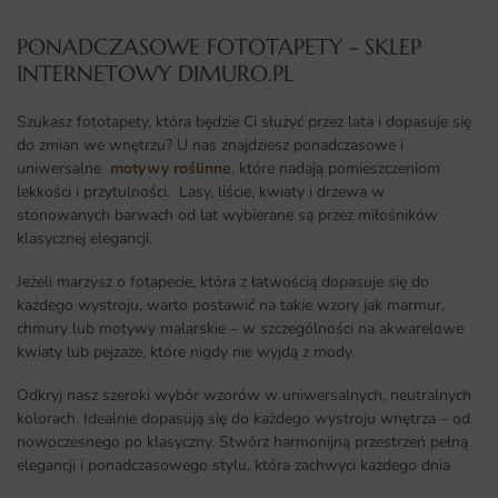
PONADCZASOWE FOTOTAPETY - SKLEP
INTERNETOWY DIMURO.PL​
Szukasz fototapety, która będzie Ci służyć przez lata i dopasuje się
do zmian we wnętrzu? U nas znajdziesz ponadczasowe i
uniwersalne
motywy roślinne
, które nadają pomieszczeniom
lekkości i przytulności. Lasy, liście, kwiaty i drzewa w
stonowanych barwach od lat wybierane są przez miłośników
klasycznej elegancji.
Jeżeli marzysz o fotapecie, która z łatwością dopasuje się do
każdego wystroju, warto postawić na takie wzory jak marmur,
chmury lub motywy malarskie – w szczególności na akwarelowe
kwiaty lub pejzaże, które nigdy nie wyjdą z mody.
Odkryj nasz szeroki wybór wzorów w uniwersalnych, neutralnych
kolorach. Idealnie dopasują się do każdego wystroju wnętrza – od
nowoczesnego po klasyczny. Stwórz harmonijną przestrzeń pełną
elegancji i ponadczasowego stylu, która zachwyci każdego dnia