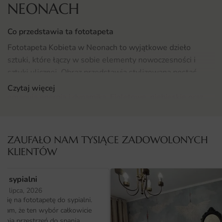
NEONACH
Co przedstawia ta fototapeta
Fototapeta Kobieta w Neonach to wyjątkowe dzieło
sztuki, które łączy w sobie elementy nowoczesności i
sztuki ulicznej. Obraz przedstawia stylizowaną postać
kobiety, otoczoną intensywnymi barwami neonów, które
Czytaj więcej
emanują energią i dynamiką. Fioletowe, niebieskie oraz
kolorowe akcenty tworzą niepowtarzalny klimat, idealnie
oddający atmosferę nocnych klubów i dyskotek. Ta
fototapeta to doskonały sposób na wprowadzenie
ZAUFAŁO NAM TYSIĄCE ZADOWOLONYCH
wrażenia ruchu i życia do każdego wnętrza, które
KLIENTÓW
potrzebuje odrobiny ekstrawagancji.
o sypialni
Gdzie sprawdzi się fototapeta Kobieta w Neonach
25 lipca, 2026
Fototapeta Kobieta w Neonach to świetny wybór do
ię na fototapetę do sypialni.
wnętrz, które pragną emanować nowoczesnością i stylem.
ałam, że ten wybór całkowicie
moją przestrzeń do spania.