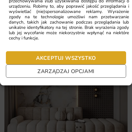
przechowywania i/lub uzyskiwania dostępu do informacji o
urządzeniu. Robimy to, aby poprawić jakość przeglądania i
Pomagamy i doradzamy przy każdym zakupie. Ale jeżeli
Łatwy montaż i możliwość dostosowania wymiarów do
wyświetlać (nie)spersonalizowane reklamy. Wyrażenie
nie chcesz czekać – sprawdź najczęściej zadawane pytania.
zgody na te technologie umożliwi nam przetwarzanie
indywidualnych potrzeb.
danych, takich jak zachowanie podczas przeglądania lub
unikalne identyfikatory na tej stronie. Brak wyrażenia zgody
Idealna do różnorodnych przestrzeni – od klubów po
lub jej wycofanie może niekorzystnie wpłynąć na niektóre
domowe wnętrza.
cechy i funkcje.
AKCEPTUJ WSZYSTKO
ZARZĄDZAJ OPCJAMI