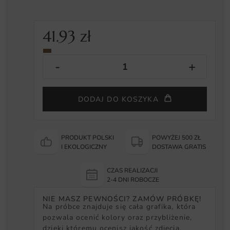
41.93
zł
DODAJ DO KOSZYKA
PRODUKT POLSKI
POWYŻEJ 500 ZŁ
I EKOLOGICZNY
DOSTAWA GRATIS
CZAS REALIZACJI
2-4 DNI ROBOCZE
NIE MASZ PEWNOŚCI? ZAMÓW PRÓBKĘ!
Na próbce znajduje się cała grafika, która
pozwala ocenić kolory oraz przybliżenie,
dzięki któremu ocenisz jakość zdjęcia.