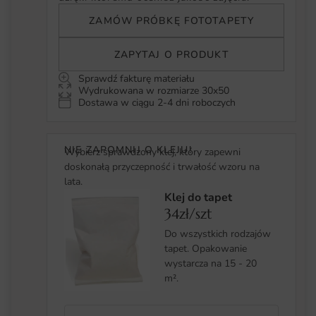
ZAMÓW PRÓBKĘ FOTOTAPETY
ZAPYTAJ O PRODUKT
Sprawdź fakturę materiału
Wydrukowana w rozmiarze 30x50
Dostawa w ciągu 2-4 dni roboczych
NIE ZAPOMNIJ O KLEJU!
Wybierz sprawdzony klej, który zapewni
doskonałą przyczepność i trwałość wzoru na
lata.
Klej do tapet
34zł/szt
Do wszystkich rodzajów
tapet. Opakowanie
wystarcza na 15 - 20
m².