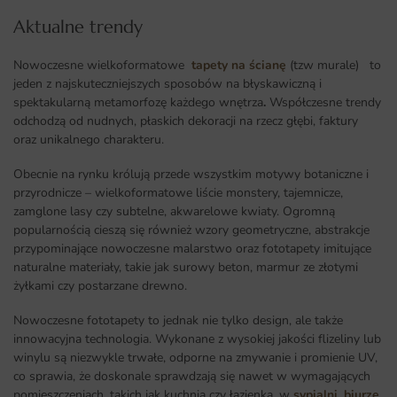
Aktualne trendy​
Nowoczesne wielkoformatowe
tapety na ścianę
(tzw murale) to
jeden z najskuteczniejszych sposobów na błyskawiczną i
spektakularną metamorfozę każdego wnętrza
.
Współczesne trendy
odchodzą od nudnych, płaskich dekoracji na rzecz głębi, faktury
oraz unikalnego charakteru.
Obecnie na rynku królują przede wszystkim motywy botaniczne i
przyrodnicze – wielkoformatowe liście monstery, tajemnicze,
zamglone lasy czy subtelne, akwarelowe kwiaty. Ogromną
popularnością cieszą się również wzory geometryczne, abstrakcje
przypominające nowoczesne malarstwo oraz fototapety imitujące
naturalne materiały, takie jak surowy beton, marmur ze złotymi
żyłkami czy postarzane drewno.
Nowoczesne fototapety to jednak nie tylko design, ale także
innowacyjna technologia. Wykonane z wysokiej jakości flizeliny lub
winylu są niezwykle trwałe, odporne na zmywanie i promienie UV,
co sprawia, że doskonale sprawdzają się nawet w wymagających
pomieszczeniach, takich jak kuchnia czy łazienka, w
sypialni
,
biurze
,