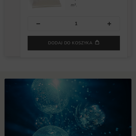
m².
−
+
DODAJ DO KOSZYKA