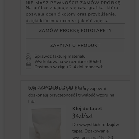
NIE MASZ PEWNOŚCI? ZAMÓW PRÓBKĘ!
Na próbce znajduje się cała grafika, która
pozwala ocenić kolory oraz przybliżenie,
dzięki któremu ocenisz jakość zdjęcia.
ZAMÓW PRÓBKĘ FOTOTAPETY
ZAPYTAJ O PRODUKT
Sprawdź fakturę materiału
Wydrukowana w rozmiarze 30x50
Dostawa w ciągu 2-4 dni roboczych
NIE ZAPOMNIJ O KLEJU!
Wybierz sprawdzony klej, który zapewni
doskonałą przyczepność i trwałość wzoru na
lata.
Klej do tapet
34zł/szt
Do wszystkich rodzajów
tapet. Opakowanie
wystarcza na 15 - 20