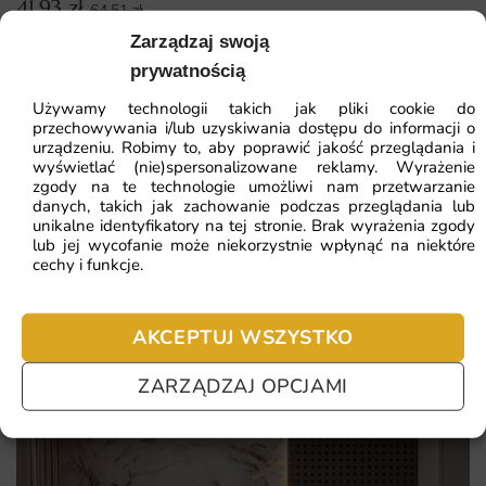
41.93
zł
64.51
zł
wymaga specjalistycznych umiejętności, co pozwala na
Najniższa cena z 30 dni:
41.93
zł
Zarządzaj swoją
samodzielne odświeżenie wnętrza. Dzięki dołączonym
instrukcjom oraz wysokiej jakości klejom, proces aplikacji
prywatnością
przebiega szybko i sprawnie, a efekt końcowy z pewnością
Używamy technologii takich jak pliki cookie do
zachwyci wszystkich domowników oraz gości.
przechowywania i/lub uzyskiwania dostępu do informacji o
ZOBACZ WSZYSTKIE
urządzeniu. Robimy to, aby poprawić jakość przeglądania i
wyświetlać (nie)spersonalizowane reklamy. Wyrażenie
Dlaczego warto wybrać tę fototapetę
zgody na te technologie umożliwi nam przetwarzanie
danych, takich jak zachowanie podczas przeglądania lub
Oryginalny design, który przyciąga uwagę i nadaje
unikalne identyfikatory na tej stronie. Brak wyrażenia zgody
Najczęściej zadawane pytania
charakteru pomieszczeniu.
lub jej wycofanie może niekorzystnie wpłynąć na niektóre
cechy i funkcje.
Wysoka jakość materiałów i druku, zapewniająca trwałość
Pomagamy i doradzamy przy każdym zakupie. Ale jeżeli
i estetykę.
nie chcesz czekać – sprawdź najczęściej zadawane pytania.
AKCEPTUJ WSZYSTKO
Łatwy montaż, który można wykonać samodzielnie bez
potrzeby wynajmowania specjalisty.
ZARZĄDZAJ OPCJAMI
Wszechstronność zastosowania – idealna zarówno do
przestrzeni publicznych, jak i prywatnych.