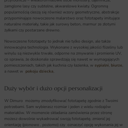
przyrodnicze – wielkoformatowe liście monstery, tajemnicze,
zamglone lasy czy subtelne, akwarelowe kwiaty. Ogromną
popularnością cieszą się również wzory geometryczne, abstrakcje
przypominające nowoczesne malarstwo oraz fototapety imitujące
naturalne materiały, takie jak surowy beton, marmur ze złotymi
żyłkami czy postarzane drewno.
Nowoczesne fototapety to jednak nie tylko design, ale także
innowacyjna technologia. Wykonane z wysokiej jakości flizeliny lub
winylu są niezwykle trwałe, odporne na zmywanie i promienie UV,
co sprawia, że doskonale sprawdzają się nawet w wymagających
pomieszczeniach, takich jak kuchnia czy łazienka, w
sypialni
,
biurze
,
a nawet w
pokoju dziecka
,
Duży wybór i dużo opcji personalizacji ​
W Dimuro możemy zmodyfikować fototapetę zgodnie z Twoimi
potrzebami. Sam wybierasz rozmiar i jeden z wielu rodzajów
materiałów. W momencie składania zamówienia przez stronę
możesz dowolnie wykadrować swoją fototapetę, zmienić jej
orientację (pionowo , poziomo) czy oznaczyć opcję wykonania jej w