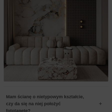
Mam ścianę o nietypowym kształcie,
czy da się na niej położyć
fototapetę?