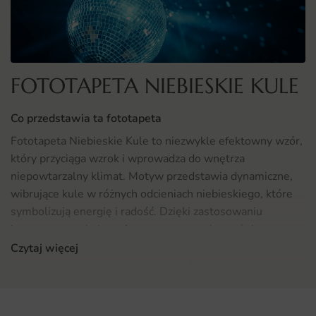
FOTOTAPETA NIEBIESKIE KULE
Co przedstawia ta fototapeta
Fototapeta Niebieskie Kule to niezwykle efektowny wzór,
który przyciąga wzrok i wprowadza do wnętrza
niepowtarzalny klimat. Motyw przedstawia dynamiczne,
wibrujące kule w różnych odcieniach niebieskiego, które
symbolizują energię i radość. Dzięki zastosowaniu
intensywnego koloru, fototapeta ta może stać się
centralnym punktem każdego pomieszczenia, nadając mu
Czytaj więcej
nowoczesny i oryginalny charakter. Idealnie nadaje się do
miejsc, w których muzyka i taniec odgrywają kluczową
rolę, a jej lekka i energetyczna forma sprawia, że wnętrze