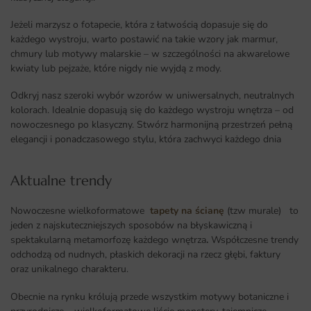
Jeżeli marzysz o fotapecie, która z łatwością dopasuje się do
każdego wystroju, warto postawić na takie wzory jak marmur,
chmury lub motywy malarskie – w szczególności na akwarelowe
kwiaty lub pejzaże, które nigdy nie wyjdą z mody.
Odkryj nasz szeroki wybór wzorów w uniwersalnych, neutralnych
kolorach. Idealnie dopasują się do każdego wystroju wnętrza – od
nowoczesnego po klasyczny. Stwórz harmonijną przestrzeń pełną
elegancji i ponadczasowego stylu, która zachwyci każdego dnia
Aktualne trendy​
Nowoczesne wielkoformatowe
tapety na ścianę
(tzw murale) to
jeden z najskuteczniejszych sposobów na błyskawiczną i
spektakularną metamorfozę każdego wnętrza
.
Współczesne trendy
odchodzą od nudnych, płaskich dekoracji na rzecz głębi, faktury
oraz unikalnego charakteru.
Obecnie na rynku królują przede wszystkim motywy botaniczne i