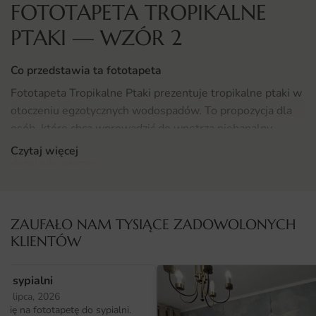
FOTOTAPETA TROPIKALNE
PTAKI — WZÓR 2
Co przedstawia ta fototapeta
Fototapeta Tropikalne Ptaki prezentuje tropikalne ptaki w
otoczeniu egzotycznych wodospadów. To propozycja dla
osób, które chcą wprowadzić do wnętrza niebanalny,
autorski akcent dekoracyjny o ponadczasowej estetyce i
Czytaj więcej
dużej sile wyrazu.
Kolorowe ptaki w lot pośród bujnej, dżunglowej
roślinności tworzą fascynującą kompozycję. Wodospady
ZAUFAŁO NAM TYSIĄCE ZADOWOLONYCH
dodają dynamiki. Każdy detal został dopracowany, dzięki
KLIENTÓW
czemu kompozycja prezentuje się efektownie z każdej
perspektywy.
o sypialni
25 lipca, 2026
Gdzie sprawdzi się fototapeta Tropikalne Ptaki
ię na fototapetę do sypialni.