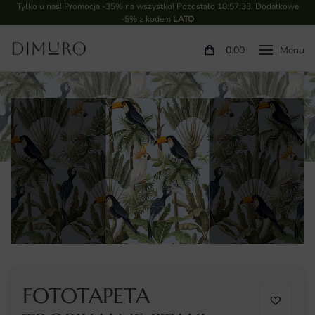
Tylko u nas! Promocja -35% na wszystko! Pozostało
18:57:33
. Dodatkowe
-5% z kodem
LATO
0.00
FOTOTAPETA