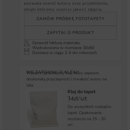
pozwala ocenić kolory oraz przybliżenie,
dzięki któremu ocenisz jakość zdjęcia.
ZAMÓW PRÓBKĘ FOTOTAPETY
ZAPYTAJ O PRODUKT
Sprawdź fakturę materiału
Wydrukowana w rozmiarze 30x50
Dostawa w ciągu 2-4 dni roboczych
NIE ZAPOMNIJ O KLEJU!
Wybierz sprawdzony klej, który zapewni
doskonałą przyczepność i trwałość wzoru na
lata.
Klej do tapet
34zł/szt
Do wszystkich rodzajów
tapet. Opakowanie
wystarcza na 15 - 20
m².