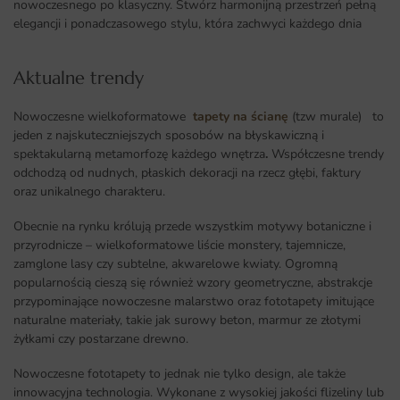
nowoczesnego po klasyczny. Stwórz harmonijną przestrzeń pełną
elegancji i ponadczasowego stylu, która zachwyci każdego dnia
Aktualne trendy​
Nowoczesne wielkoformatowe
tapety na ścianę
(tzw murale) to
jeden z najskuteczniejszych sposobów na błyskawiczną i
spektakularną metamorfozę każdego wnętrza
.
Współczesne trendy
odchodzą od nudnych, płaskich dekoracji na rzecz głębi, faktury
oraz unikalnego charakteru.
Obecnie na rynku królują przede wszystkim motywy botaniczne i
przyrodnicze – wielkoformatowe liście monstery, tajemnicze,
zamglone lasy czy subtelne, akwarelowe kwiaty. Ogromną
popularnością cieszą się również wzory geometryczne, abstrakcje
przypominające nowoczesne malarstwo oraz fototapety imitujące
naturalne materiały, takie jak surowy beton, marmur ze złotymi
żyłkami czy postarzane drewno.
Nowoczesne fototapety to jednak nie tylko design, ale także
innowacyjna technologia. Wykonane z wysokiej jakości flizeliny lub