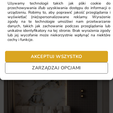
funkcjonalnością nowoczesnej dekoracji. To inwestycja w
Używamy technologii takich jak pliki cookie do
przechowywania i/lub uzyskiwania dostępu do informacji o
trwały element aranżacji, który będzie cieszyć oko przez
Najczęściej zadawane pytania
urządzeniu. Robimy to, aby poprawić jakość przeglądania i
lata.
wyświetlać (nie)spersonalizowane reklamy. Wyrażenie
zgody na te technologie umożliwi nam przetwarzanie
Pomagamy i doradzamy przy każdym zakupie. Ale jeżeli
danych, takich jak zachowanie podczas przeglądania lub
Egzotyczne ptaki o intensywnych barwach
nie chcesz czekać – sprawdź najczęściej zadawane pytania.
unikalne identyfikatory na tej stronie. Brak wyrażenia zgody
lub jej wycofanie może niekorzystnie wpłynąć na niektóre
Tropikalny klimat dżungli
cechy i funkcje.
Dynamiczna kompozycja z wodospadami
Niebanalny motyw urban jungle
AKCEPTUJ WSZYSTKO
ZARZĄDZAJ OPCJAMI