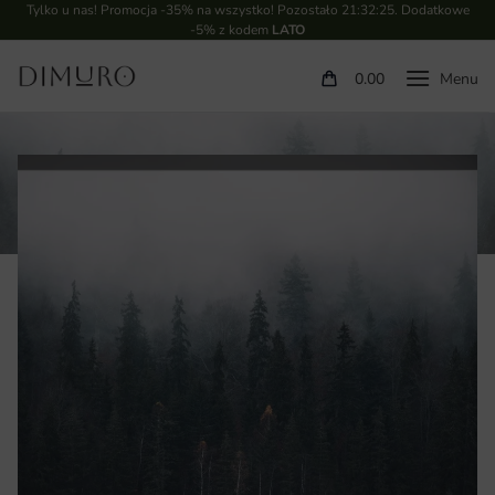
Tylko u nas! Promocja -35% na wszystko! Pozostało
21:32:24
. Dodatkowe
-5% z kodem
LATO
0.00