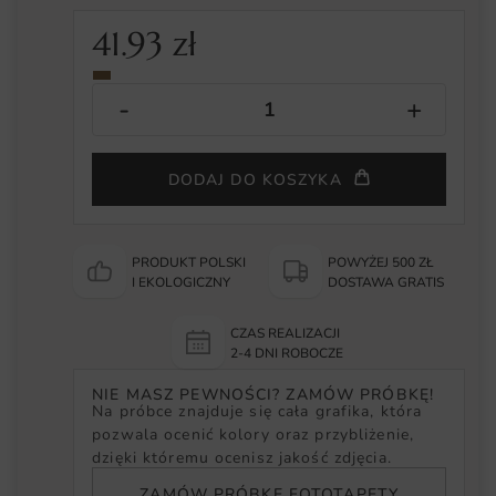
41.93
zł
DODAJ DO KOSZYKA
PRODUKT POLSKI
POWYŻEJ 500 ZŁ
I EKOLOGICZNY
DOSTAWA GRATIS
CZAS REALIZACJI
2-4 DNI ROBOCZE
NIE MASZ PEWNOŚCI? ZAMÓW PRÓBKĘ!
Na próbce znajduje się cała grafika, która
pozwala ocenić kolory oraz przybliżenie,
dzięki któremu ocenisz jakość zdjęcia.
ZAMÓW PRÓBKĘ FOTOTAPETY