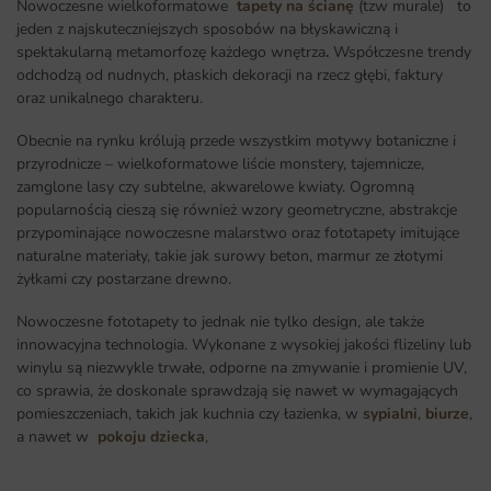
Nowoczesne wielkoformatowe
tapety na ścianę
(tzw murale) to
jeden z najskuteczniejszych sposobów na błyskawiczną i
spektakularną metamorfozę każdego wnętrza
.
Współczesne trendy
odchodzą od nudnych, płaskich dekoracji na rzecz głębi, faktury
oraz unikalnego charakteru.
Obecnie na rynku królują przede wszystkim motywy botaniczne i
przyrodnicze – wielkoformatowe liście monstery, tajemnicze,
zamglone lasy czy subtelne, akwarelowe kwiaty. Ogromną
popularnością cieszą się również wzory geometryczne, abstrakcje
przypominające nowoczesne malarstwo oraz fototapety imitujące
naturalne materiały, takie jak surowy beton, marmur ze złotymi
żyłkami czy postarzane drewno.
Nowoczesne fototapety to jednak nie tylko design, ale także
innowacyjna technologia. Wykonane z wysokiej jakości flizeliny lub
winylu są niezwykle trwałe, odporne na zmywanie i promienie UV,
co sprawia, że doskonale sprawdzają się nawet w wymagających
pomieszczeniach, takich jak kuchnia czy łazienka, w
sypialni
,
biurze
,
a nawet w
pokoju dziecka
,