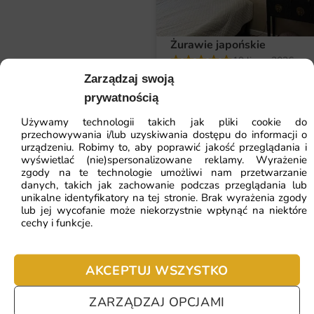
Wymiary na miarę i łatwy montaż
Każdą fototapetę wykonujemy na indywidualne
Żurawie japońskie
zamówienie w wymiarach dopasowanych do Twojej
19 lipca, 2026
Tapeta jest przepiękna,a jakość n
ściany. W formularzu określisz szerokość i wysokość, a my
Zarządzaj swoją
klasy.
przeskalujemy kompozycję z zachowaniem proporcji.
prywatnością
Marta Radzicka
Używamy technologii takich jak pliki cookie do
Montaż jest prosty i nie wymaga doświadczenia. Do
przechowywania i/lub uzyskiwania dostępu do informacji o
każdego zamówienia dołączamy instrukcję i numerację
urządzeniu. Robimy to, aby poprawić jakość przeglądania i
wyświetlać (nie)spersonalizowane reklamy. Wyrażenie
pasów. Flizelinę przykleja się klejem na ścianę, a wersja
ZOBACZ WSZYSTKIE
zgody na te technologie umożliwi nam przetwarzanie
samoprzylepna nie wymaga kleju w ogóle.
danych, takich jak zachowanie podczas przeglądania lub
unikalne identyfikatory na tej stronie. Brak wyrażenia zgody
lub jej wycofanie może niekorzystnie wpłynąć na niektóre
Dlaczego warto wybrać tę fototapetę
cechy i funkcje.
ZOBACZ POLECANE
Fototapeta Ciemne Jezioro łączy artystyczną wartość z
funkcjonalnością nowoczesnej dekoracji. To inwestycja w
AKCEPTUJ WSZYSTKO
trwały element aranżacji, który będzie cieszyć oko przez
lata.
Fototapeta K
ZARZĄDZAJ OPCJAMI