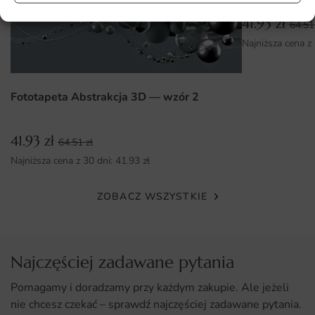
Mistyczny klimat porannej mgły
41.93
zł
64.5
Wyciszająca paleta zieleni i grafitu
Najniższa cena z
Lustrzane odbicie pogłębiające kompozycję
Idealny do wnętrz w stylu nordic
Fototapeta Abstrakcja 3D — wzór 2
41.93
zł
64.51
zł
Najniższa cena z 30 dni:
41.93
zł
ZOBACZ WSZYSTKIE
Najczęściej zadawane pytania
Pomagamy i doradzamy przy każdym zakupie. Ale jeżeli
nie chcesz czekać – sprawdź najczęściej zadawane pytania.