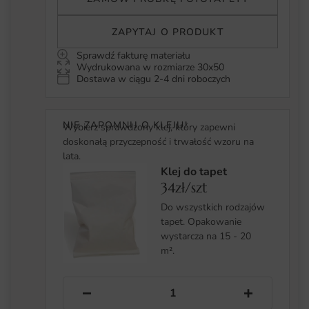
ZAPYTAJ O PRODUKT
Sprawdź fakturę materiału
Wydrukowana w rozmiarze 30x50
Dostawa w ciągu 2-4 dni roboczych
NIE ZAPOMNIJ O KLEJU!
Wybierz sprawdzony klej, który zapewni
doskonałą przyczepność i trwałość wzoru na
lata.
Klej do tapet
34zł/szt
Do wszystkich rodzajów
tapet. Opakowanie
wystarcza na 15 - 20
m².
−
+