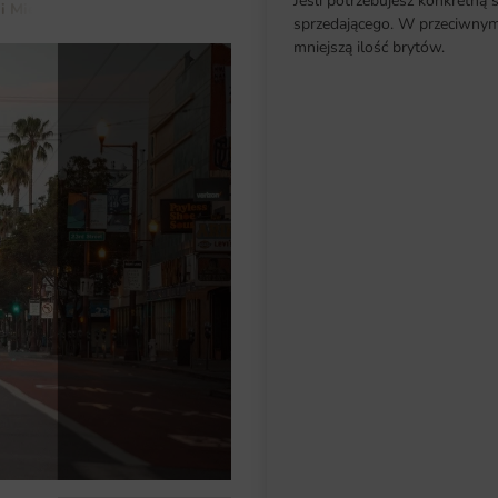
Jeśli potrzebujesz konkretną 
 i Miejscowości
Fototapeta Ulica w San Francisco
sprzedającego. W przeciwnym 
mniejszą ilość brytów.