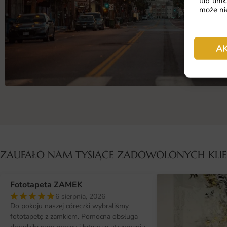
lub unik
może nie
A
ZAUFAŁO NAM TYSIĄCE ZADOWOLONYCH KL
Fototapeta ZAMEK
6 sierpnia, 2026
Do pokoju naszej córeczki wybraliśmy
fototapetę z zamkiem. Pomocna obsługa