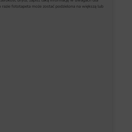
szerokość brytu, zapisz taką informację w uwagach dla
razie fototapeta może zostać podzielona na większą lub