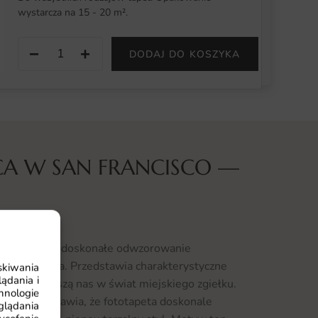
wystarcza na 15 - 20 m².
−
+
DODAJ DO KOSZYKA
CA W SAN FRANCISCO —
 — wzór 2 to doskonałe odwzorowanie
kiego miasta. Przedstawia charakterystyczne
skiwania
ądania i
tóre przenoszą nas w świat miejskiego zgiełku.
hnologie
egancji i sprawia, że fototapeta doskonale
glądania