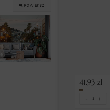
POWIĘKSZ
41.93
zł