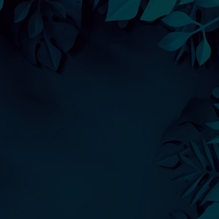
lokalach usługowych.
Łatwy montaż i możliwość wyboru w
wpisuje się w Twoje potrzeby.