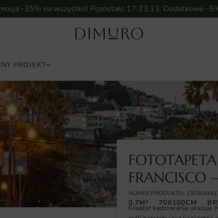
omocja -35% na wszystko! Pozostało
17:23:12
. Dodatkowe -5
NY PROJEKT
FOTOTAPETA
FRANCISCO 
NUMER PRODUKTU: 136304441
0.7M²
70X100CM
BR
Kreator kadrowania ukazuje t