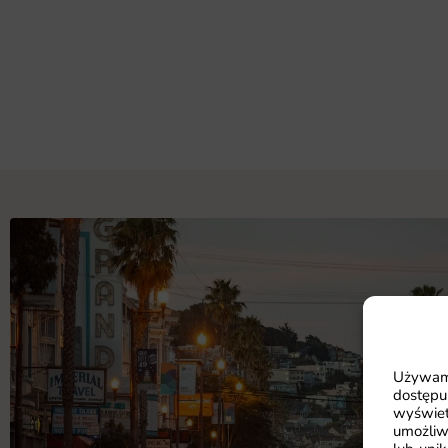
Używamy
dostępu
wyświet
umożliw