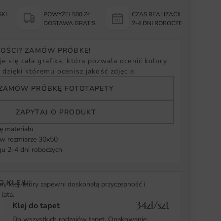
KI
POWYŻEJ 500 ZŁ
CZAS REALIZACJI
Y
DOSTAWA GRATIS
2-4 DNI ROBOCZE
NOŚCI? ZAMÓW PRÓBKĘ!
e się cała grafika, która pozwala ocenić kolory
, dzięki któremu ocenisz jakość zdjęcia.
ZAMÓW PRÓBKĘ FOTOTAPETY
ZAPYTAJ O PRODUKT
ę materiału
 rozmiarze 30x50
u 2-4 dni roboczych
O KLEJU!
y klej, który zapewni doskonałą przyczepność i
lata.
34zł/szt
Klej do tapet
Do wszystkich rodzajów tapet. Opakowanie