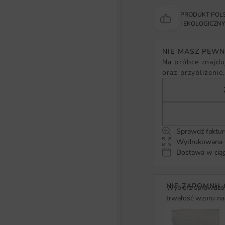
PRODUKT POLS
I EKOLOGICZN
NIE MASZ PEW
Na próbce znajduj
oraz przybliżenie
Sprawdź faktur
Wydrukowana w
Dostawa w ciąg
NIE ZAPOMNIJ 
Wybierz sprawdzon
trwałość wzoru na 