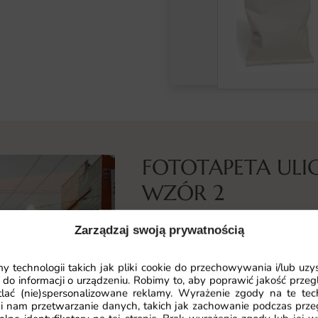
FOTOTAPETA ULI
WZÓR 2
Co przedstawia ta fototapeta
Zarządzaj swoją prywatnością
Fototapeta Ulica w San Francisco
klimatycznych ulic tego amerykańs
 technologii takich jak pliki cookie do przechowywania i/lub uzy
 do informacji o urządzeniu. Robimy to, aby poprawić jakość przegl
budynki i malownicze krajobrazy, k
lać (nie)spersonalizowane reklamy. Wyrażenie zgody na te tec
Czarno-biała kolorystyka dodaje el
i nam przetwarzanie danych, takich jak zachowanie podczas prze