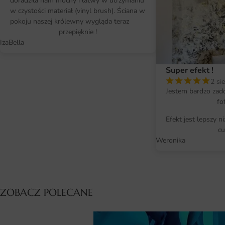
doradziła nam mocny i łatwy w utrzymaniu
w czystości materiał (vinyl brush). Ściana w
pokoju naszej królewny wygląda teraz
przepięknie !
IzaBella
Super efekt !
2 si
Jestem bardzo zad
fo
Efekt jest lepszy n
cu
Weronika
ZOBACZ POLECANE