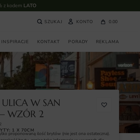
% z kodem
LATO
KONTO
0.00
INSPIRACJE
KONTAKT
PORADY
REKLAMA
 ULICA W SAN
— WZÓR 2
2
YTY: 1 X 70CM
ylko proponowaną ilość brytów (nie jest ona ostateczna).