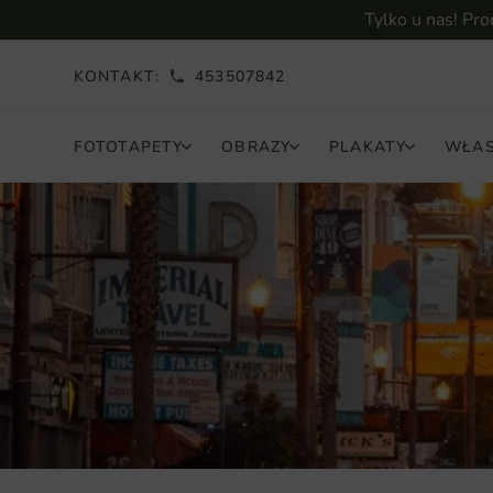
Tylko u nas! Pr
KONTAKT:
453507842
FOTOTAPETY
OBRAZY
PLAKATY
WŁAS