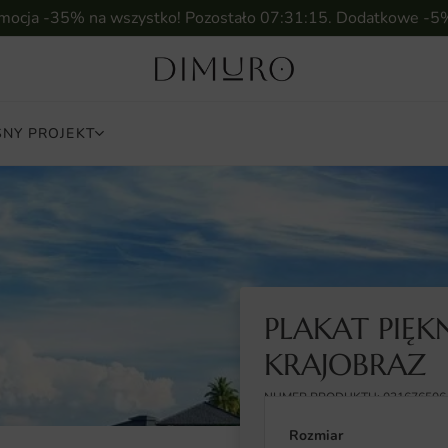
omocja -35% na wszystko! Pozostało
07:31:14
. Dodatkowe -5
NY PROJEKT
PLAKAT PIĘK
KRAJOBRAZ
NUMER PRODUKTU: 031676506
Rozmiar