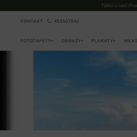
Tylko u nas! Pr
KONTAKT:
453507842
FOTOTAPETY
OBRAZY
PLAKATY
WŁAS