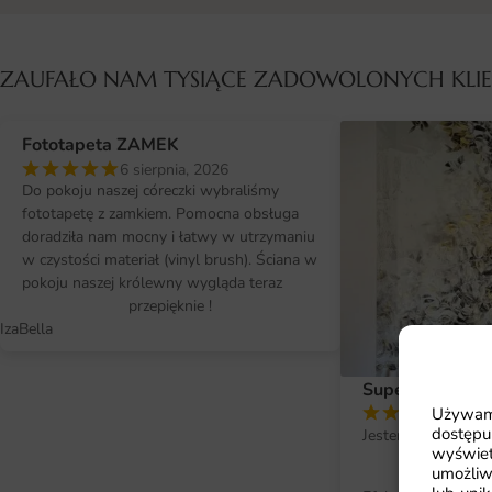
ZAUFAŁO NAM TYSIĄCE ZADOWOLONYCH KL
Fototapeta ZAMEK
6 sierpnia, 2026
Do pokoju naszej córeczki wybraliśmy
fototapetę z zamkiem. Pomocna obsługa
doradziła nam mocny i łatwy w utrzymaniu
w czystości materiał (vinyl brush). Ściana w
pokoju naszej królewny wygląda teraz
przepięknie !
IzaBella
Super efekt !
Używamy
2 si
dostępu
Jestem bardzo zad
wyświet
fo
umożliw