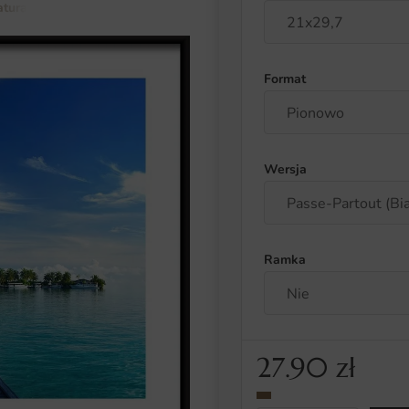
atura i botanika
krajobrazy
Plakat Piękny Tropikalny Krajobraz
Format
Wersja
Ramka
27.90
zł