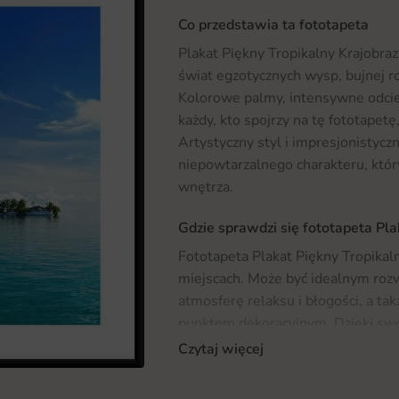
Co przedstawia ta fototapeta
Plakat Piękny Tropikalny Krajobraz
świat egzotycznych wysp, bujnej 
Kolorowe palmy, intensywne odcieni
każdy, kto spojrzy na tę fototapetę
Artystyczny styl i impresjonistycz
niepowtarzalnego charakteru, któ
wnętrza.
Gdzie sprawdzi się fototapeta Pla
Fototapeta Plakat Piękny Tropikal
miejscach. Może być idealnym rozw
atmosferę relaksu i błogości, a ta
punktem dekoracyjnym. Dzięki swoj
być wykorzystana w biurach, restau
Czytaj więcej
szukasz inspiracji do aranżacji sw
naszą szeroką ofertą
fototapet
, kt