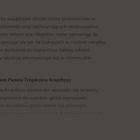
 to wyjątkowe dzieło, które przenosi nas w
roślinności oraz zachwycających wodospadów.
e zieleni oraz błękitne niebo sprawiają, że
, poczuje się jak na wakacjach w rajskim zakątku.
ne podejście do malarstwa nadają całości
ry idealnie wkomponuje się w różnorodne
kat Piękny Tropikalny Krajobraz
ny Krajobraz doskonale sprawdzi się w wielu
iązaniem do sypialni, gdzie wprowadzi
kże do salonu, gdzie stanie się głównym
ej uniwersalnej estetyce, fototapeta ta może
racjach oraz kawiarniach. Dodatkowo, jeśli
ojego wnętrza, zapraszamy do zapoznania się z
óre umożliwią ci stworzenie wyjątkowej