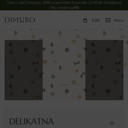
Tylko u nas! Promocja -35% na wszystko! Pozostało
21:06:36
. Dodatkowe
-5% z kodem
LATO
0.00
DELIKATNA