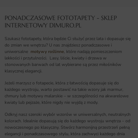
PONADCZASOWE FOTOTAPETY - SKLEP
INTERNETOWY DIMURO.PL​
Szukasz fototapety, która będzie Ci służyć przez lata i dopasuje się
do zmian we wnętrzu? U nas znajdziesz ponadczasowe i
uniwersalne
motywy roślinne
, które nadają pomieszczeniom
lekkości i przytulności. Lasy, liście, kwiaty i drzewa w
stonowanych barwach od lat wybierane są przez miłośników
klasycznej elegancji.
Jeżeli marzysz o fotapecie, która z łatwością dopasuje się do
każdego wystroju, warto postawić na takie wzory jak marmur,
chmury lub motywy malarskie – w szczególności na akwarelowe
kwiaty lub pejzaże, które nigdy nie wyjdą z mody.
Odkryj nasz szeroki wybór wzorów w uniwersalnych, neutralnych
kolorach. Idealnie dopasują się do każdego wystroju wnętrza – od
nowoczesnego po klasyczny. Stwórz harmonijną przestrzeń pełną
elegancji i ponadczasowego stylu, która zachwyci każdego dnia