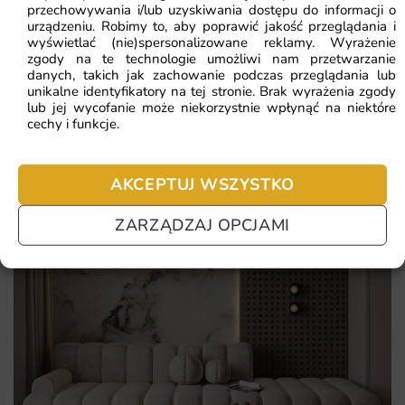
Najczęściej zadawane pytania
przechowywania i/lub uzyskiwania dostępu do informacji o
urządzeniu. Robimy to, aby poprawić jakość przeglądania i
ręcznie dobrana kompozycja zaprojektowana z myślą o
Pomagamy i doradzamy przy każdym zakupie. Ale jeżeli
wyświetlać (nie)spersonalizowane reklamy. Wyrażenie
polskich wnętrzach
zgody na te technologie umożliwi nam przetwarzanie
nie chcesz czekać – sprawdź najczęściej zadawane pytania.
danych, takich jak zachowanie podczas przeglądania lub
głębokie, nasycone barwy bez efektu „taniej fotografii"
unikalne identyfikatory na tej stronie. Brak wyrażenia zgody
lub jej wycofanie może niekorzystnie wpłynąć na niektóre
praktyczna powierzchnia, którą można delikatnie przetrzeć
cechy i funkcje.
możliwość zwrotu w przypadku wad fabrycznych
AKCEPTUJ WSZYSTKO
ZARZĄDZAJ OPCJAMI