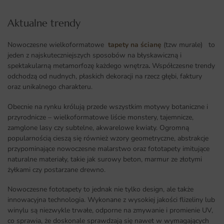
Aktualne trendy​
Nowoczesne wielkoformatowe
tapety na ścianę
(tzw murale) to
jeden z najskuteczniejszych sposobów na błyskawiczną i
spektakularną metamorfozę każdego wnętrza
.
Współczesne trendy
odchodzą od nudnych, płaskich dekoracji na rzecz głębi, faktury
oraz unikalnego charakteru.
Obecnie na rynku królują przede wszystkim motywy botaniczne i
przyrodnicze – wielkoformatowe liście monstery, tajemnicze,
zamglone lasy czy subtelne, akwarelowe kwiaty. Ogromną
popularnością cieszą się również wzory geometryczne, abstrakcje
przypominające nowoczesne malarstwo oraz fototapety imitujące
naturalne materiały, takie jak surowy beton, marmur ze złotymi
żyłkami czy postarzane drewno.
Nowoczesne fototapety to jednak nie tylko design, ale także
innowacyjna technologia. Wykonane z wysokiej jakości flizeliny lub
winylu są niezwykle trwałe, odporne na zmywanie i promienie UV,
co sprawia, że doskonale sprawdzają się nawet w wymagających