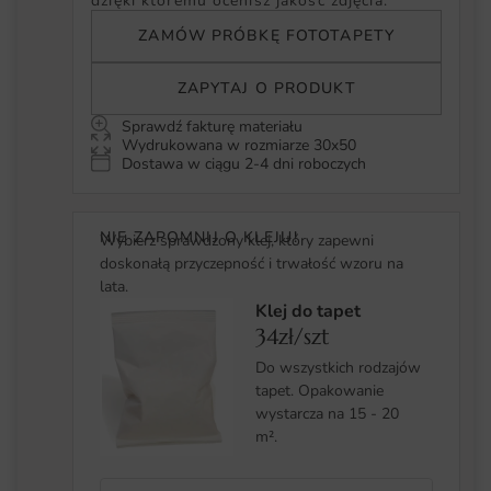
dzięki któremu ocenisz jakość zdjęcia.
ZAMÓW PRÓBKĘ FOTOTAPETY
ZAPYTAJ O PRODUKT
Sprawdź fakturę materiału
Wydrukowana w rozmiarze 30x50
Dostawa w ciągu 2-4 dni roboczych
NIE ZAPOMNIJ O KLEJU!
Wybierz sprawdzony klej, który zapewni
doskonałą przyczepność i trwałość wzoru na
lata.
Klej do tapet
34zł/szt
Do wszystkich rodzajów
tapet. Opakowanie
wystarcza na 15 - 20
m².