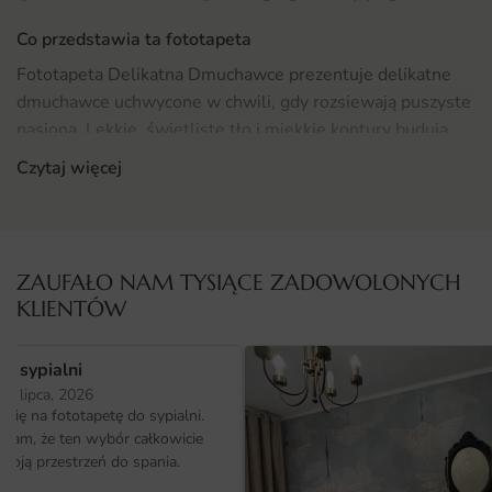
Co przedstawia ta fototapeta
Fototapeta Delikatna Dmuchawce prezentuje delikatne
dmuchawce uchwycone w chwili, gdy rozsiewają puszyste
nasiona. Lekkie, świetliste tło i miękkie kontury budują
nastrój spokoju oraz subtelnego boho.
Czytaj więcej
Całość została zaprojektowana z myślą o nowoczesnych
wnętrzach, w których liczy się charakter i indywidualny
styl. Wzór dobrze sprawdza się zarówno na całej ścianie,
ZAUFAŁO NAM TYSIĄCE ZADOWOLONYCH
jak i w roli ozdobnego panelu nad meblem.
KLIENTÓW
Gdzie sprawdzi się fototapeta delikatna Dmuchawce
o sypialni
Wzór nadaje się świetnie do salonu – tworzy spójne tło
25 lipca, 2026
dla łóżka, kanapy czy komody. W zależności od ustawienia
ię na fototapetę do sypialni.
może być dyskretnym dopełnieniem albo wyrazistym
ałam, że ten wybór całkowicie
sercem aranżacji. Sprawdź
więcej propozycji w tej
moją przestrzeń do spania.
kategorii
i porównaj różne style.