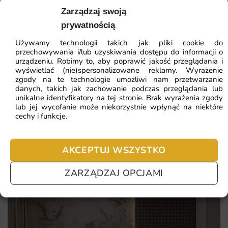
41.93
zł
64.51
zł
Zarządzaj swoją
Dlaczego warto wybrać tę fototapetę
Najniższa cena z 30 dni:
41.93
zł
prywatnością
Fototapeta to inwestycja w wieloletnią dekorację
Używamy technologii takich jak pliki cookie do
wnętrza, która całkowicie odmienia jego charakter.
ZOBACZ WSZYSTKIE
przechowywania i/lub uzyskiwania dostępu do informacji o
Decydując się na ten konkretny wzór, zyskujesz produkt
urządzeniu. Robimy to, aby poprawić jakość przeglądania i
wyświetlać (nie)spersonalizowane reklamy. Wyrażenie
unikalny, trwały i dopasowany do indywidualnych potrzeb.
zgody na te technologie umożliwi nam przetwarzanie
danych, takich jak zachowanie podczas przeglądania lub
Najczęściej zadawane pytania
unikalny motyw Vintage jako wyróżnik aranżacji
unikalne identyfikatory na tej stronie. Brak wyrażenia zgody
lub jej wycofanie może niekorzystnie wpłynąć na niektóre
trwałe i nasycone kolory z druku lateksowego HD
Pomagamy i doradzamy przy każdym zakupie. Ale jeżeli
cechy i funkcje.
nie chcesz czekać – sprawdź najczęściej zadawane pytania.
wymiary realizowane na miarę Twojej ściany
łatwy montaż bez specjalistycznych narzędzi
AKCEPTUJ WSZYSTKO
ZARZĄDZAJ OPCJAMI