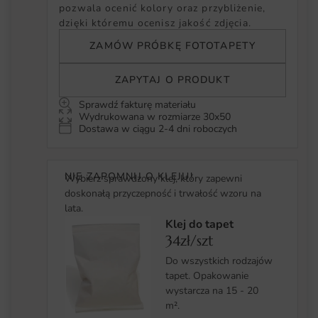
pozwala ocenić kolory oraz przybliżenie,
dzięki któremu ocenisz jakość zdjęcia.
ZAMÓW PRÓBKĘ FOTOTAPETY
ZAPYTAJ O PRODUKT
Sprawdź fakturę materiału
Wydrukowana w rozmiarze 30x50
Dostawa w ciągu 2-4 dni roboczych
NIE ZAPOMNIJ O KLEJU!
Wybierz sprawdzony klej, który zapewni
doskonałą przyczepność i trwałość wzoru na
lata.
Klej do tapet
34zł/szt
Do wszystkich rodzajów
tapet. Opakowanie
wystarcza na 15 - 20
m².