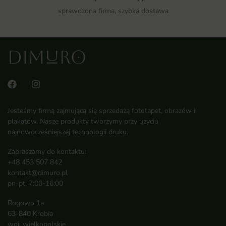
sprawdzona firma, szybka dostawa
Jesteśmy firmą zajmującą się sprzedażą fototapet, obrazów i
plakatów. Nasze produkty tworzymy przy użyciu
najnowocześniejszej technologii druku.
Zapraszamy do kontaktu:
+48 453 507 842
kontakt@dimuro.pl
pn-pt: 7:00-16:00
Rogowo 1a
63-840 Krobia
woj. wielkopolskie