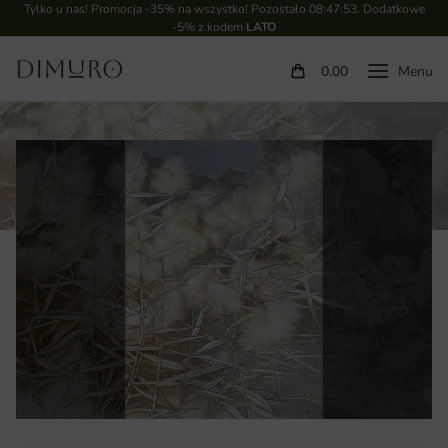
Tylko u nas! Promocja -35% na wszystko! Pozostało
08:47:53
. Dodatkowe
-5% z kodem
LATO
0.00