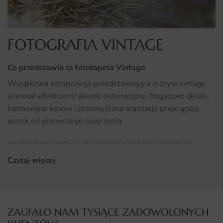
FOTOGRAFIA VINTAGE
Co przedstawia ta fototapeta Vintage
Wyjątkowa kompozycja przedstawiająca motyw vintage
stanowi efektowny akcent dekoracyjny. Bogactwo detali,
harmonijne kolory i przemyślana aranżacja przyciągają
wzrok od pierwszego spojrzenia.
Wybór tego motywu to sposób na nadanie wnętrzu
indywidualnego charakteru i wyróżnienie go spośród
Czytaj więcej
standardowych aranżacji.
Gdzie sprawdzi się fototapeta Vintage
Fototapeta Vintage sprawdzi się przede wszystkim we
ZAUFAŁO NAM TYSIĄCE ZADOWOLONYCH
wnętrzach sypialni, gdzie buduje nastrój wyciszenia i