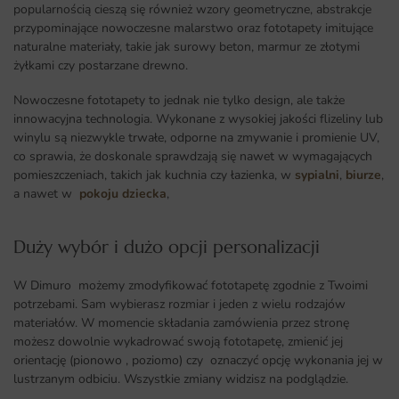
popularnością cieszą się również wzory geometryczne, abstrakcje
przypominające nowoczesne malarstwo oraz fototapety imitujące
naturalne materiały, takie jak surowy beton, marmur ze złotymi
żyłkami czy postarzane drewno.
Nowoczesne fototapety to jednak nie tylko design, ale także
innowacyjna technologia. Wykonane z wysokiej jakości flizeliny lub
winylu są niezwykle trwałe, odporne na zmywanie i promienie UV,
co sprawia, że doskonale sprawdzają się nawet w wymagających
pomieszczeniach, takich jak kuchnia czy łazienka, w
sypialni
,
biurze
,
a nawet w
pokoju dziecka
,
Duży wybór i dużo opcji personalizacji ​
W Dimuro możemy zmodyfikować fototapetę zgodnie z Twoimi
potrzebami. Sam wybierasz rozmiar i jeden z wielu rodzajów
materiałów. W momencie składania zamówienia przez stronę
możesz dowolnie wykadrować swoją fototapetę, zmienić jej
orientację (pionowo , poziomo) czy oznaczyć opcję wykonania jej w
lustrzanym odbiciu. Wszystkie zmiany widzisz na podglądzie.