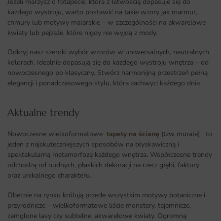
Jeżeli marzysz o fotapecie, która z łatwością dopasuje się do
każdego wystroju, warto postawić na takie wzory jak marmur,
chmury lub motywy malarskie – w szczególności na akwarelowe
kwiaty lub pejzaże, które nigdy nie wyjdą z mody.
Odkryj nasz szeroki wybór wzorów w uniwersalnych, neutralnych
kolorach. Idealnie dopasują się do każdego wystroju wnętrza – od
nowoczesnego po klasyczny. Stwórz harmonijną przestrzeń pełną
elegancji i ponadczasowego stylu, która zachwyci każdego dnia
Aktualne trendy​
Nowoczesne wielkoformatowe
tapety na ścianę
(tzw murale) to
jeden z najskuteczniejszych sposobów na błyskawiczną i
spektakularną metamorfozę każdego wnętrza
.
Współczesne trendy
odchodzą od nudnych, płaskich dekoracji na rzecz głębi, faktury
oraz unikalnego charakteru.
Obecnie na rynku królują przede wszystkim motywy botaniczne i
przyrodnicze – wielkoformatowe liście monstery, tajemnicze,
zamglone lasy czy subtelne, akwarelowe kwiaty. Ogromną