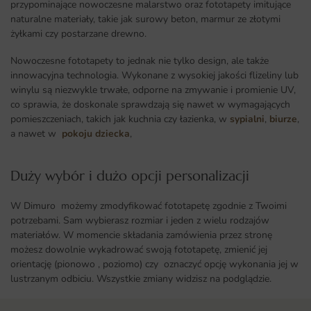
przypominające nowoczesne malarstwo oraz fototapety imitujące
naturalne materiały, takie jak surowy beton, marmur ze złotymi
żyłkami czy postarzane drewno.
Nowoczesne fototapety to jednak nie tylko design, ale także
innowacyjna technologia. Wykonane z wysokiej jakości flizeliny lub
winylu są niezwykle trwałe, odporne na zmywanie i promienie UV,
co sprawia, że doskonale sprawdzają się nawet w wymagających
pomieszczeniach, takich jak kuchnia czy łazienka, w
sypialni
,
biurze
,
a nawet w
pokoju dziecka
,
Duży wybór i dużo opcji personalizacji ​
W Dimuro możemy zmodyfikować fototapetę zgodnie z Twoimi
potrzebami. Sam wybierasz rozmiar i jeden z wielu rodzajów
materiałów. W momencie składania zamówienia przez stronę
możesz dowolnie wykadrować swoją fototapetę, zmienić jej
orientację (pionowo , poziomo) czy oznaczyć opcję wykonania jej w
lustrzanym odbiciu. Wszystkie zmiany widzisz na podglądzie.