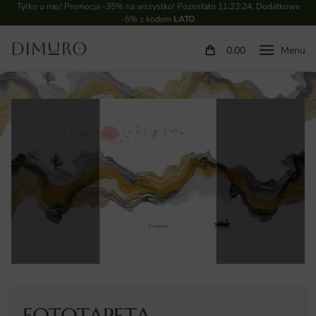
Tylko u nas! Promocja -35% na wszystko! Pozostało
11:23:23
. Dodatkowe
-5% z kodem
LATO
0.00
FOTOTAPETA