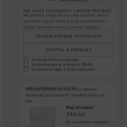
2-4 DNI ROBOCZE
NIE MASZ PEWNOŚCI? ZAMÓW PRÓBKĘ!
Na próbce znajduje się cała grafika, która
pozwala ocenić kolory oraz przybliżenie,
dzięki któremu ocenisz jakość zdjęcia.
ZAMÓW PRÓBKĘ FOTOTAPETY
ZAPYTAJ O PRODUKT
Sprawdź fakturę materiału
Wydrukowana w rozmiarze 30x50
Dostawa w ciągu 2-4 dni roboczych
NIE ZAPOMNIJ O KLEJU!
Wybierz sprawdzony klej, który zapewni
doskonałą przyczepność i trwałość wzoru na
lata.
Klej do tapet
34zł/szt
Do wszystkich rodzajów