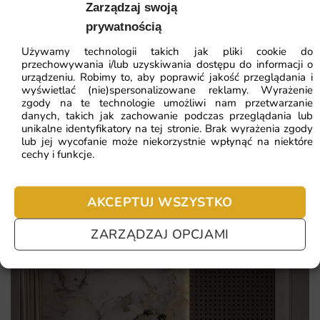
Zarządzaj swoją
Dlaczego warto wybrać tę fototapetę
Najniższa cena z 30 dni:
41.93
zł
prywatnością
Decydując się na ten model, zyskujesz nie tylko piękną
Używamy technologii takich jak pliki cookie do
dekorację, ale i świadomie zaprojektowany element
ZOBACZ WSZYSTKIE
przechowywania i/lub uzyskiwania dostępu do informacji o
wnętrza. Motyw Abstrakcyjna Akwarela doskonale
urządzeniu. Robimy to, aby poprawić jakość przeglądania i
współgra z różnymi stylami i pozwala wyrazić własny
wyświetlać (nie)spersonalizowane reklamy. Wyrażenie
zgody na te technologie umożliwi nam przetwarzanie
gust.
danych, takich jak zachowanie podczas przeglądania lub
Najczęściej zadawane pytania
unikalne identyfikatory na tej stronie. Brak wyrażenia zgody
Najważniejsze atuty tej propozycji to:
lub jej wycofanie może niekorzystnie wpłynąć na niektóre
Pomagamy i doradzamy przy każdym zakupie. Ale jeżeli
cechy i funkcje.
nie chcesz czekać – sprawdź najczęściej zadawane pytania.
do wyboru kilka rodzajów podłoża, w tym flizelina premium
i winyle
AKCEPTUJ WSZYSTKO
wyrazisty akcent dekoracyjny budujący charakter wnętrza
ZARZĄDZAJ OPCJAMI
estetyka, która świetnie współgra z popularnymi stylami
wnętrz
trwałość wydruku i odporność na codzienne użytkowanie