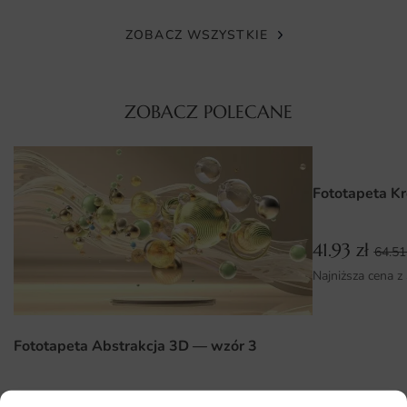
dziecięcych.
ZOBACZ WSZYSTKIE
Do wyboru oferujemy kilka rodzajów podłoży, między
innymi flizelinę gładką, premium oraz strukturalne winyle,
dopasowane do różnych typów ścian i oczekiwań
ZOBACZ POLECANE
estetycznych.
Wymiary na miarę i łatwy montaż
Fototapeta K
Fototapetę przygotowujemy dokładnie na podane przez
Ciebie wymiary, aby idealnie pasowała do wybranej ściany
bez konieczności kompromisów. Standardowo dzielimy ją
41.93
zł
64.5
na wygodne w aplikacji pasy, co znacząco upraszcza
Najniższa cena z
samodzielny montaż.
Do każdej realizacji dołączamy czytelną instrukcję krok po
Fototapeta Abstrakcja 3D — wzór 3
kroku, dzięki której nawet osoba bez doświadczenia
poradzi sobie z naklejeniem grafiki.
41.93
zł
64.51
zł