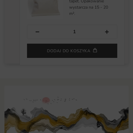
tapet. Opakowanie
wystarcza na 15 - 20
m².
−
+
DODAJ DO KOSZYKA