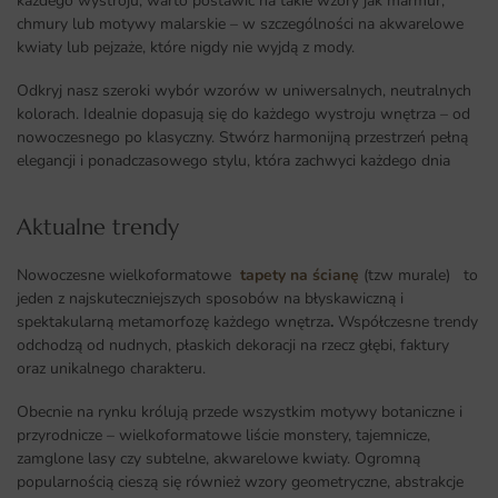
każdego wystroju, warto postawić na takie wzory jak marmur,
chmury lub motywy malarskie – w szczególności na akwarelowe
kwiaty lub pejzaże, które nigdy nie wyjdą z mody.
Odkryj nasz szeroki wybór wzorów w uniwersalnych, neutralnych
kolorach. Idealnie dopasują się do każdego wystroju wnętrza – od
nowoczesnego po klasyczny. Stwórz harmonijną przestrzeń pełną
elegancji i ponadczasowego stylu, która zachwyci każdego dnia
Aktualne trendy​
Nowoczesne wielkoformatowe
tapety na ścianę
(tzw murale) to
jeden z najskuteczniejszych sposobów na błyskawiczną i
spektakularną metamorfozę każdego wnętrza
.
Współczesne trendy
odchodzą od nudnych, płaskich dekoracji na rzecz głębi, faktury
oraz unikalnego charakteru.
Obecnie na rynku królują przede wszystkim motywy botaniczne i
przyrodnicze – wielkoformatowe liście monstery, tajemnicze,
zamglone lasy czy subtelne, akwarelowe kwiaty. Ogromną
popularnością cieszą się również wzory geometryczne, abstrakcje