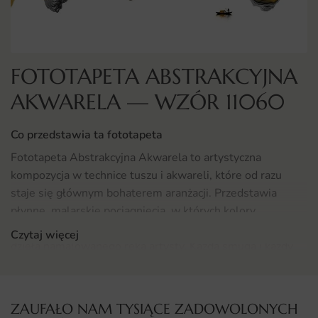
FOTOTAPETA ABSTRAKCYJNA
AKWARELA — WZÓR 11060
Co przedstawia ta fototapeta
Fototapeta Abstrakcyjna Akwarela to artystyczna
kompozycja w technice tuszu i akwareli, które od razu
staje się głównym bohaterem aranżacji. Przedstawia
płynne, malarskie pociągnięcia, w których kolory
swobodnie się rozlewają, tworząc wrażenie unikatowego
Czytaj więcej
dzieła namalowanego ręką artysty. Każda smuga i każdy
ślad pędzla nadaje aranżacji indywidualnego,
niepowtarzalnego charakteru.
ZAUFAŁO NAM TYSIĄCE ZADOWOLONYCH
Subtelne przejścia barw, miękkie kontury i artystyczna