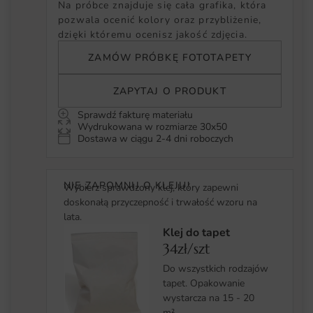
Na próbce znajduje się cała grafika, która
pozwala ocenić kolory oraz przybliżenie,
dzięki któremu ocenisz jakość zdjęcia.
ZAMÓW PRÓBKĘ FOTOTAPETY
ZAPYTAJ O PRODUKT
Sprawdź fakturę materiału
Wydrukowana w rozmiarze 30x50
Dostawa w ciągu 2-4 dni roboczych
NIE ZAPOMNIJ O KLEJU!
Wybierz sprawdzony klej, który zapewni
doskonałą przyczepność i trwałość wzoru na
lata.
Klej do tapet
34zł/szt
Do wszystkich rodzajów
tapet. Opakowanie
wystarcza na 15 - 20
m².