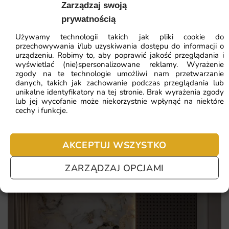
Zarządzaj swoją
walory estetyczne z trwałością. To rozwiązanie, które
Najniższa cena z 30 dni:
41.93
zł
prywatnością
przemienia zwykłą ścianę w wyjątkowy akcent aranżacyjny
pełen klimatu.
Używamy technologii takich jak pliki cookie do
ZOBACZ WSZYSTKIE
przechowywania i/lub uzyskiwania dostępu do informacji o
urządzeniu. Robimy to, aby poprawić jakość przeglądania i
Unikalny motyw abstrakcyjna podkreślający indywidualny
wyświetlać (nie)spersonalizowane reklamy. Wyrażenie
styl wnętrza i jego nastrój.
zgody na te technologie umożliwi nam przetwarzanie
danych, takich jak zachowanie podczas przeglądania lub
Najczęściej zadawane pytania
Realizacja na wymiar z gwarancją idealnego dopasowania
unikalne identyfikatory na tej stronie. Brak wyrażenia zgody
lub jej wycofanie może niekorzystnie wpłynąć na niektóre
do każdej ściany.
Pomagamy i doradzamy przy każdym zakupie. Ale jeżeli
cechy i funkcje.
nie chcesz czekać – sprawdź najczęściej zadawane pytania.
Ekologiczne tusze i certyfikowane materiały bezpieczne
dla domowników oraz alergików.
AKCEPTUJ WSZYSTKO
Szybka wysyłka i prosty montaż dzięki czytelnej instrukcji
dołączonej do zamówienia.
ZARZĄDZAJ OPCJAMI