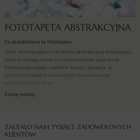
FOTOTAPETA ABSTRAKCYJNA
Co przedstawia ta fototapeta
Wzór Abstrakcyjna to delikatna abstrakcyjna kompozycja,
który przyciąga wzrok już od pierwszego spojrzenia.
Kompozycja oddaje subtelne kolory i sprawia, że
przestrzeń nabiera wyrazistego charakteru oraz
indywidualnego stylu.
Czytaj więcej
Motyw zaprojektowano z myślą o nowoczesnych
wnętrzach, w których liczy się równowaga między
estetyką a funkcją. Wyrazista lekka forma dobrze
komponuje się z różnorodnymi stylami aranżacyjnymi.
ZAUFAŁO NAM TYSIĄCE ZADOWOLONYCH
KLIENTÓW
Gdzie sprawdzi się fototapeta Abstrakcyjna