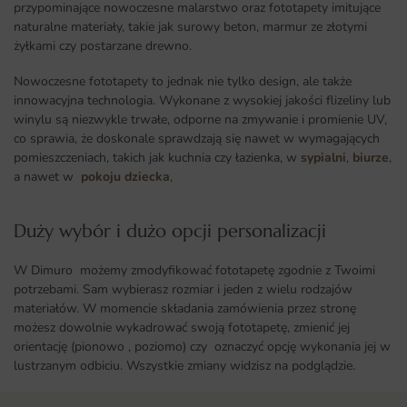
przypominające nowoczesne malarstwo oraz fototapety imitujące
naturalne materiały, takie jak surowy beton, marmur ze złotymi
żyłkami czy postarzane drewno.
Nowoczesne fototapety to jednak nie tylko design, ale także
innowacyjna technologia. Wykonane z wysokiej jakości flizeliny lub
winylu są niezwykle trwałe, odporne na zmywanie i promienie UV,
co sprawia, że doskonale sprawdzają się nawet w wymagających
pomieszczeniach, takich jak kuchnia czy łazienka, w
sypialni
,
biurze
,
a nawet w
pokoju dziecka
,
Duży wybór i dużo opcji personalizacji ​
W Dimuro możemy zmodyfikować fototapetę zgodnie z Twoimi
potrzebami. Sam wybierasz rozmiar i jeden z wielu rodzajów
materiałów. W momencie składania zamówienia przez stronę
możesz dowolnie wykadrować swoją fototapetę, zmienić jej
orientację (pionowo , poziomo) czy oznaczyć opcję wykonania jej w
lustrzanym odbiciu. Wszystkie zmiany widzisz na podglądzie.