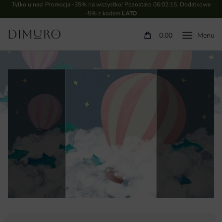
Tylko u nas! Promocja -35% na wszystko! Pozostało
06:02:14
. Dodatkowe
-5% z kodem
LATO
0.00