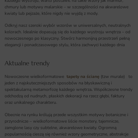
każdego wystroju, warto postawić na takie wzory jak marmur,
chmury lub motywy malarskie – w szczególności na akwarelowe
kwiaty lub pejzaże, które nigdy nie wyjdą z mody.
Odkryj nasz szeroki wybór wzorów w uniwersalnych, neutralnych
kolorach. Idealnie dopasują się do każdego wystroju wnętrza – od
nowoczesnego po klasyczny. Stwórz harmonijną przestrzeń pełną
elegancji i ponadczasowego stylu, która zachwyci każdego dnia
Aktualne trendy​
Nowoczesne wielkoformatowe
tapety na ścianę
(tzw murale) to
jeden z najskuteczniejszych sposobów na błyskawiczną i
spektakularną metamorfozę każdego wnętrza
.
Współczesne trendy
odchodzą od nudnych, płaskich dekoracji na rzecz głębi, faktury
oraz unikalnego charakteru.
Obecnie na rynku królują przede wszystkim motywy botaniczne i
przyrodnicze – wielkoformatowe liście monstery, tajemnicze,
zamglone lasy czy subtelne, akwarelowe kwiaty. Ogromną
popularnością cieszą się również wzory geometryczne, abstrakcje