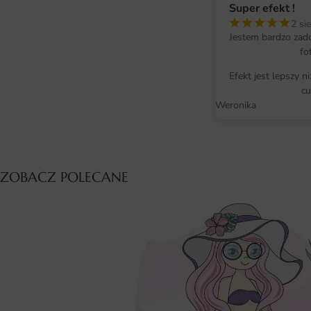
Super efekt !
2 si
Jestem bardzo zad
fo
Efekt jest lepszy n
cu
Weronika
ZOBACZ POLECANE