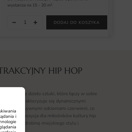
wystarcza na 15 - 20 m².
−
+
DODAJ DO KOSZYKA
TRAKCYJNY HIP HOP
o wyjątkowe dzieło sztuki, które łączy w sobie
 wzory. Charakteryzuje się dynamicznymi
i oraz intensywnymi odcieniami czerwieni, co
skiwania
 idealna propozycja dla miłośników kultury hip
ądania i
hnologie
o wnętrza odrobinę miejskiego stylu i
glądania