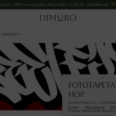
omocja -35% na wszystko! Pozostało
17:06:40
. Dodatkowe -5
 PROJEKT
FOTOTAPETA
HOP
NUMER PRODUKTU: 135789090
0.7M²
70X100CM
BR
Kreator kadrowania ukazuje t