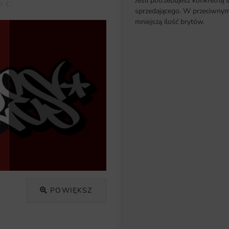
Jeśli potrzebujesz konkretną 
Czerwony
Fototapeta Abstrakcyjny Hip Hop
sprzedającego. W przeciwnym 
mniejszą ilość brytów.
POWIĘKSZ