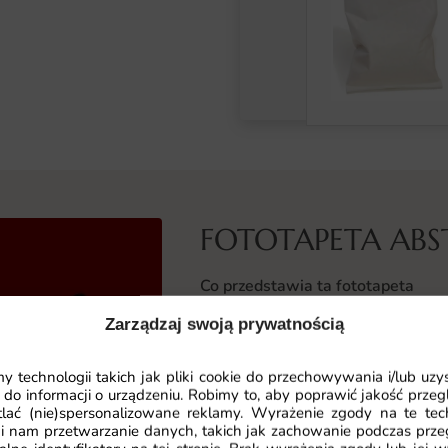
FOTOTAPETA ABS
Co przedstawia ta fototapeta
Fototapeta Abstrakcyjny Hip Hop t
Zarządzaj swoją prywatnością
energetyczne kolory i nowoczesne
liniami, geometrycznymi kształtam
 technologii takich jak pliki cookie do przechowywania i/lub uzy
nadaje jej niezwykłej ekspresji. To
 do informacji o urządzeniu. Robimy to, aby poprawić jakość przegl
lać (nie)spersonalizowane reklamy. Wyrażenie zgody na te tec
hop, którzy chcą wnieść do swojeg
i nam przetwarzanie danych, takich jak zachowanie podczas prze
artystycznego zacięcia.