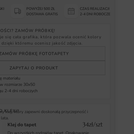
KI
POWYŻEJ 500 ZŁ
CZAS REALIZACJI
Y
DOSTAWA GRATIS
2-4 DNI ROBOCZE
NOŚCI? ZAMÓW PRÓBKĘ!
e się cała grafika, która pozwala ocenić kolory
, dzięki któremu ocenisz jakość zdjęcia.
ZAMÓW PRÓBKĘ FOTOTAPETY
ZAPYTAJ O PRODUKT
ę materiału
 rozmiarze 30x50
u 2-4 dni roboczych
O KLEJU!
y klej, który zapewni doskonałą przyczepność i
lata.
34zł/szt
Klej do tapet
Do wszystkich rodzajów tapet. Opakowanie