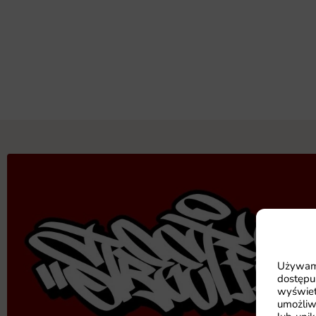
Używamy
dostępu
wyświet
umożliw