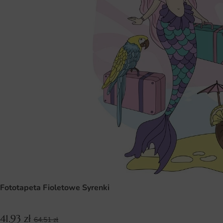
Fototapeta Fioletowe Syrenki
41.93
zł
64.51
zł