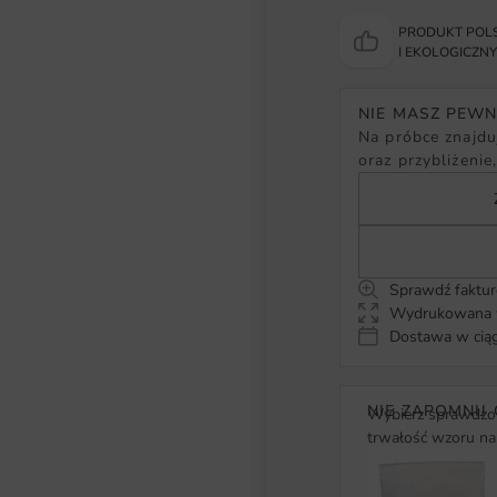
PRODUKT POLS
I EKOLOGICZN
NIE MASZ PEW
Na próbce znajduj
oraz przybliżenie
Sprawdź faktur
Wydrukowana w
Dostawa w ciąg
NIE ZAPOMNIJ 
Wybierz sprawdzon
trwałość wzoru na 