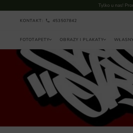
Tylko u nas! Pr
KONTAKT:
453507842
FOTOTAPETY
OBRAZY I PLAKATY
WŁASNY