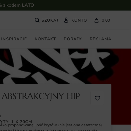
% z kodem
LATO
KONTO
0.00
INSPIRACJE
KONTAKT
PORADY
REKLAMA
 ABSTRAKCYJNY HIP
1
YTY: 1 X 70CM
ylko proponowaną ilość brytów (nie jest ona ostateczna).