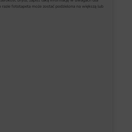
szerokość brytu, zapisz taką informację w uwagach dla
razie fototapeta może zostać podzielona na większą lub