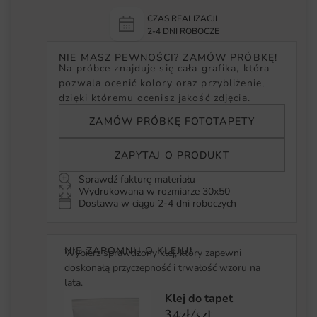
CZAS REALIZACJI
2-4 DNI ROBOCZE
NIE MASZ PEWNOŚCI? ZAMÓW PRÓBKĘ!
Na próbce znajduje się cała grafika, która
pozwala ocenić kolory oraz przybliżenie,
dzięki któremu ocenisz jakość zdjęcia.
ZAMÓW PRÓBKĘ FOTOTAPETY
ZAPYTAJ O PRODUKT
Sprawdź fakturę materiału
Wydrukowana w rozmiarze 30x50
Dostawa w ciągu 2-4 dni roboczych
NIE ZAPOMNIJ O KLEJU!
Wybierz sprawdzony klej, który zapewni
doskonałą przyczepność i trwałość wzoru na
lata.
Klej do tapet
34zł/szt