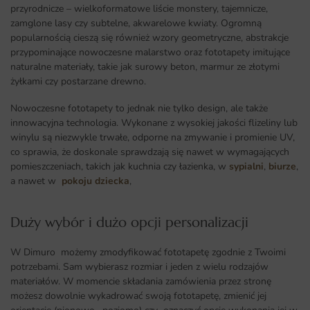
przyrodnicze – wielkoformatowe liście monstery, tajemnicze,
zamglone lasy czy subtelne, akwarelowe kwiaty. Ogromną
popularnością cieszą się również wzory geometryczne, abstrakcje
przypominające nowoczesne malarstwo oraz fototapety imitujące
naturalne materiały, takie jak surowy beton, marmur ze złotymi
żyłkami czy postarzane drewno.
Nowoczesne fototapety to jednak nie tylko design, ale także
innowacyjna technologia. Wykonane z wysokiej jakości flizeliny lub
winylu są niezwykle trwałe, odporne na zmywanie i promienie UV,
co sprawia, że doskonale sprawdzają się nawet w wymagających
pomieszczeniach, takich jak kuchnia czy łazienka, w
sypialni
,
biurze
,
a nawet w
pokoju dziecka
,
Duży wybór i dużo opcji personalizacji ​
W Dimuro możemy zmodyfikować fototapetę zgodnie z Twoimi
potrzebami. Sam wybierasz rozmiar i jeden z wielu rodzajów
materiałów. W momencie składania zamówienia przez stronę
możesz dowolnie wykadrować swoją fototapetę, zmienić jej