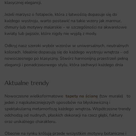
klasycznej elegancji.
Jeżeli marzysz o fotapecie, która z łatwością dopasuje się do
każdego wystroju, warto postawić na takie wzory jak marmur,
chmury lub motywy malarskie – w szczególności na akwarelowe
kwiaty lub pejzaże, które nigdy nie wyjdą z mody.
Odkryj nasz szeroki wybór wzorów w uniwersalnych, neutralnych
kolorach. Idealnie dopasują się do każdego wystroju wnętrza – od
nowoczesnego po klasyczny. Stwórz harmonijną przestrzeń pełną
elegancji i ponadczasowego stylu, która zachwyci każdego dnia
Aktualne trendy​
Nowoczesne wielkoformatowe
tapety na ścianę
(tzw murale) to
jeden z najskuteczniejszych sposobów na błyskawiczną i
spektakularną metamorfozę każdego wnętrza
.
Współczesne trendy
odchodzą od nudnych, płaskich dekoracji na rzecz głębi, faktury
oraz unikalnego charakteru.
Obecnie na rynku królują przede wszystkim motywy botaniczne i