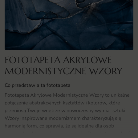
FOTOTAPETA AKRYLOWE
MODERNISTYCZNE WZORY
Co przedstawia ta fototapeta
Fototapeta Akrylowe Modernistyczne Wzory to unikalne
połączenie abstrakcyjnych kształtów i kolorów, które
przeniosą Twoje wnętrze w nowoczesny wymiar sztuki.
Wzory inspirowane modernizmem charakteryzują się
harmonią form, co sprawia, że są idealne dla osób
ceniących sobie oryginalne aranżacje. Dzięki różnorodności