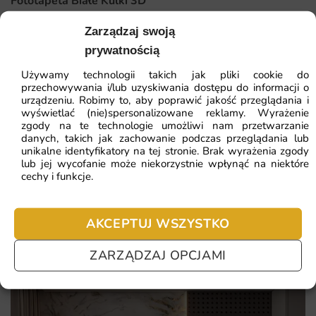
Fototapeta Białe Kulki 3D
Dlaczego warto wybrać tę fototapetę
Zarządzaj swoją
Nowoczesny design, który ożywi każde wnętrze.
41.93
zł
64.51
zł
prywatnością
Wysoka jakość materiałów i druku, gwarantująca
Najniższa cena z 30 dni:
41.93
zł
Używamy technologii takich jak pliki cookie do
długotrwały efekt.
przechowywania i/lub uzyskiwania dostępu do informacji o
urządzeniu. Robimy to, aby poprawić jakość przeglądania i
ZOBACZ WSZYSTKIE
Wszechstronność zastosowania w różnych
wyświetlać (nie)spersonalizowane reklamy. Wyrażenie
pomieszczeniach.
zgody na te technologie umożliwi nam przetwarzanie
danych, takich jak zachowanie podczas przeglądania lub
Łatwy montaż, pozwalający na szybką metamorfozę
unikalne identyfikatory na tej stronie. Brak wyrażenia zgody
Najczęściej zadawane pytania
przestrzeni.
lub jej wycofanie może niekorzystnie wpłynąć na niektóre
cechy i funkcje.
Pomagamy i doradzamy przy każdym zakupie. Ale jeżeli
nie chcesz czekać – sprawdź najczęściej zadawane pytania.
AKCEPTUJ WSZYSTKO
ZARZĄDZAJ OPCJAMI