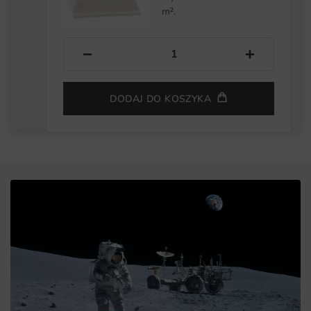
m².
−
+
DODAJ DO KOSZYKA