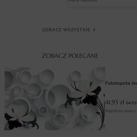
Marta Radzicka
Oferujemy druk w technologii cyfrowej, co gwarantuje
wyraziste kolory oraz doskonałe odwzorowanie detali.
Dzięki zastosowaniu specjalnych, ekologicznych tuszy,
fototapeta jest bezpieczna dla zdrowia i środowiska.
ZOBACZ WSZYSTKIE
Materiał jest odporny na działanie wilgoci, co sprawia, że
można ją z powodzeniem montować w różnych
pomieszczeniach, również w tych narażonych na działanie
ZOBACZ POLECANE
pary wodnej.
Wymiary na miarę i łatwy montaż
Fototapeta J
Fototapeta Astronauta i Łazik dostępna jest w różnych
wymiarach, co pozwala na idealne dopasowanie do
Twojego wnętrza. Możesz zamówić ją w formacie, który
41.93
zł
64.5
najlepiej odpowiada Twoim potrzebom i stylistyce pokoju.
Najniższa cena z
Montaż fototapety jest niezwykle prosty i intuicyjny. W
zestawie znajdziesz wszystkie potrzebne akcesoria oraz
szczegółową instrukcję montażu, dzięki czemu szybko i