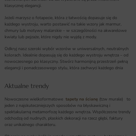
klasycznej elegancji.
Jeżeli marzysz o fotapecie, która z łatwością dopasuje się do
każdego wystroju, warto postawić na takie wzory jak marmur,
chmury lub motywy malarskie – w szczególności na akwarelowe
kwiaty lub pejzaże, które nigdy nie wyjdą z mody.
Odkryj nasz szeroki wybór wzorów w uniwersalnych, neutralnych
kolorach. Idealnie dopasują się do każdego wystroju wnętrza – od
nowoczesnego po klasyczny. Stwórz harmonijną przestrzeń pełną
elegancji i ponadczasowego stylu, która zachwyci każdego dnia
Aktualne trendy​
Nowoczesne wielkoformatowe
tapety na ścianę
(tzw murale) to
jeden z najskuteczniejszych sposobów na błyskawiczną i
spektakularną metamorfozę każdego wnętrza
.
Współczesne trendy
odchodzą od nudnych, płaskich dekoracji na rzecz głębi, faktury
oraz unikalnego charakteru.