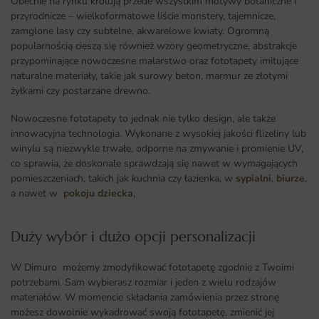
Obecnie na rynku królują przede wszystkim motywy botaniczne i
przyrodnicze – wielkoformatowe liście monstery, tajemnicze,
zamglone lasy czy subtelne, akwarelowe kwiaty. Ogromną
popularnością cieszą się również wzory geometryczne, abstrakcje
przypominające nowoczesne malarstwo oraz fototapety imitujące
naturalne materiały, takie jak surowy beton, marmur ze złotymi
żyłkami czy postarzane drewno.
Nowoczesne fototapety to jednak nie tylko design, ale także
innowacyjna technologia. Wykonane z wysokiej jakości flizeliny lub
winylu są niezwykle trwałe, odporne na zmywanie i promienie UV,
co sprawia, że doskonale sprawdzają się nawet w wymagających
pomieszczeniach, takich jak kuchnia czy łazienka, w
sypialni
,
biurze
,
a nawet w
pokoju dziecka
,
Duży wybór i dużo opcji personalizacji ​
W Dimuro możemy zmodyfikować fototapetę zgodnie z Twoimi
potrzebami. Sam wybierasz rozmiar i jeden z wielu rodzajów
materiałów. W momencie składania zamówienia przez stronę
możesz dowolnie wykadrować swoją fototapetę, zmienić jej