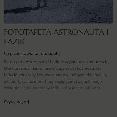
FOTOTAPETA ASTRONAUTA I
ŁAZIK
Co przedstawia ta fototapeta
Fototapeta Astronauta i Łazik to wyjątkowa kompozycja,
która przenosi nas w fascynujący świat kosmosu. Na
tapecie widoczny jest astronauta w pełnym ekwipunku,
eksplorujący powierzchnię obcej planety, obok niego
znajduje się nowoczesny łazik, który jest symbolem
zaawansowanej technologii i odkryć naukowych. Ta
ilustracyjna scena w czerni i bieli dodaje tajemniczości i
Czytaj więcej
głębi, co sprawia, że fototapeta staje się nie tylko
dekoracją, ale także inspirującym elementem wystroju