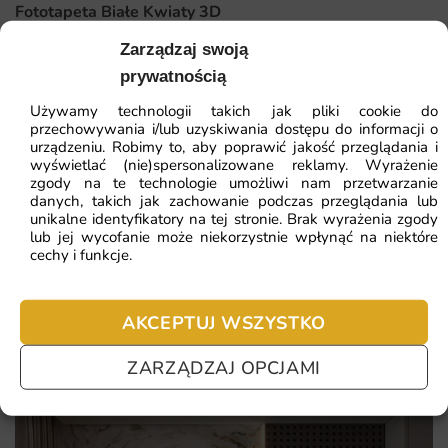
łatwo stworzysz wyjątkową przestrzeń w swoim domu.
Fototapeta Białe Kwiaty 3D
Dlaczego warto wybrać tę fototapetę
Zarządzaj swoją
41.93
zł
64.51
zł
prywatnością
Unikalny design inspirowany kosmosem, który pobudza
Najniższa cena z 30 dni:
41.93
zł
wyobraźnię.
Używamy technologii takich jak pliki cookie do
przechowywania i/lub uzyskiwania dostępu do informacji o
Wysoka jakość materiałów i druku zapewnia długotrwałe
urządzeniu. Robimy to, aby poprawić jakość przeglądania i
ZOBACZ WSZYSTKIE
wyświetlać (nie)spersonalizowane reklamy. Wyrażenie
użytkowanie.
zgody na te technologie umożliwi nam przetwarzanie
Łatwy montaż sprawia, że każdy może przemienić swoje
danych, takich jak zachowanie podczas przeglądania lub
unikalne identyfikatory na tej stronie. Brak wyrażenia zgody
wnętrze w kilka chwil.
lub jej wycofanie może niekorzystnie wpłynąć na niektóre
Najczęściej zadawane pytania
cechy i funkcje.
Wszechstronność zastosowania - idealna do różnych
Pomagamy i doradzamy przy każdym zakupie. Ale jeżeli
pomieszczeń, od sypialni po pokój nastolatka.
nie chcesz czekać – sprawdź najczęściej zadawane pytania.
AKCEPTUJ WSZYSTKO
ZARZĄDZAJ OPCJAMI