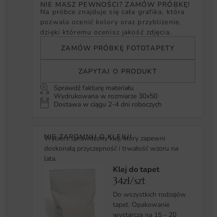
NIE MASZ PEWNOŚCI? ZAMÓW PRÓBKĘ!
Na próbce znajduje się cała grafika, która
pozwala ocenić kolory oraz przybliżenie,
dzięki któremu ocenisz jakość zdjęcia.
ZAMÓW PRÓBKĘ FOTOTAPETY
ZAPYTAJ O PRODUKT
Sprawdź fakturę materiału
Wydrukowana w rozmiarze 30x50
Dostawa w ciągu 2-4 dni roboczych
NIE ZAPOMNIJ O KLEJU!
Wybierz sprawdzony klej, który zapewni
doskonałą przyczepność i trwałość wzoru na
lata.
Klej do tapet
34zł/szt
Do wszystkich rodzajów
tapet. Opakowanie
wystarcza na 15 - 20