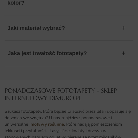
kolor?
Jaki materiał wybrać?
Jaka jest trwałość fototapety?
PONADCZASOWE FOTOTAPETY - SKLEP
INTERNETOWY DIMURO.PL​
Szukasz fototapety, która będzie Ci służyć przez lata i dopasuje się
do zmian we wnętrzu? U nas znajdziesz ponadczasowe i
uniwersalne
motywy roślinne
, które nadają pomieszczeniom
lekkości i przytulności. Lasy, liście, kwiaty i drzewa w
stonowanych barwach od lat wybierane są przez miłośników