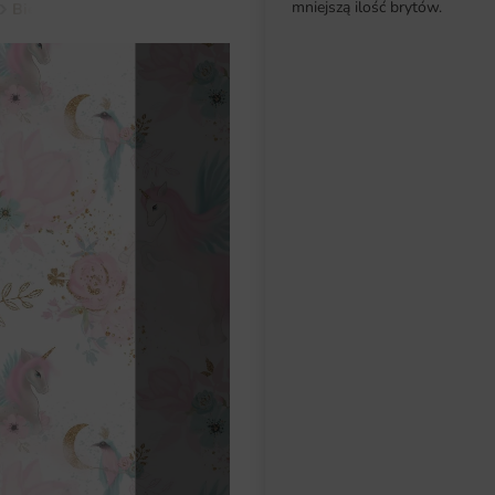
mniejszą ilość brytów.
Biel
Fototapeta Bajkowy Róż