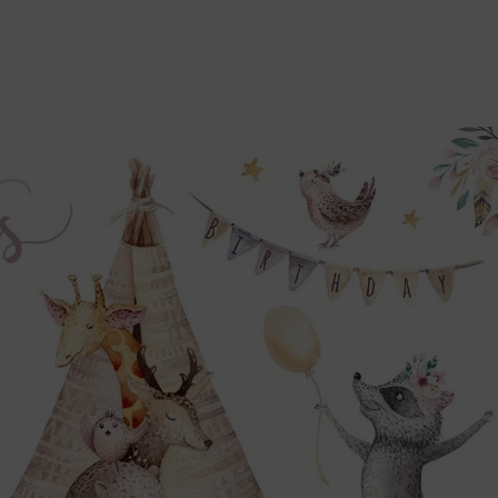
produkcja na zamówienie z dbałośc
odporność na blaknięcie nawet w
trwałość koloru utrzymująca się pr
uniwersalny styl pasujący do wielu 