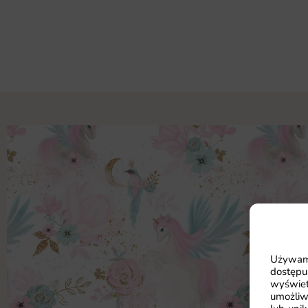
Używamy
dostępu
wyświet
umożliw