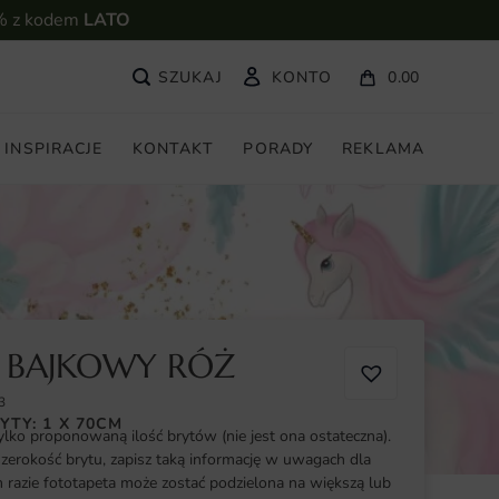
% z kodem
LATO
KONTO
0.00
INSPIRACJE
KONTAKT
PORADY
REKLAMA
 BAJKOWY RÓŻ
3
YTY: 1 X 70CM
ylko proponowaną ilość brytów (nie jest ona ostateczna).
szerokość brytu, zapisz taką informację w uwagach dla
razie fototapeta może zostać podzielona na większą lub