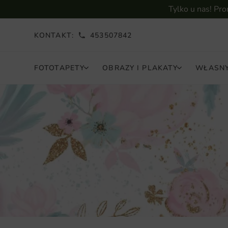
Tylko u nas! Pr
KONTAKT:
453507842
FOTOTAPETY
OBRAZY I PLAKATY
WŁASNY