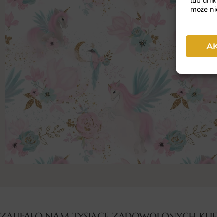
lub unik
może nie
A
ZAUFAŁO NAM TYSIĄCE ZADOWOLONYCH KL