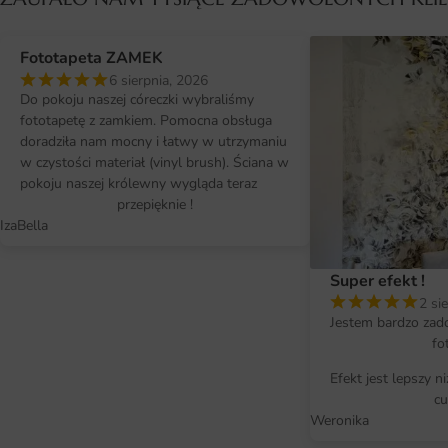
Fototapeta ZAMEK
6 sierpnia, 2026
Do pokoju naszej córeczki wybraliśmy
fototapetę z zamkiem. Pomocna obsługa
doradziła nam mocny i łatwy w utrzymaniu
w czystości materiał (vinyl brush). Ściana w
pokoju naszej królewny wygląda teraz
przepięknie !
IzaBella
Super efekt !
2 si
Jestem bardzo zad
fo
Efekt jest lepszy n
cu
Weronika