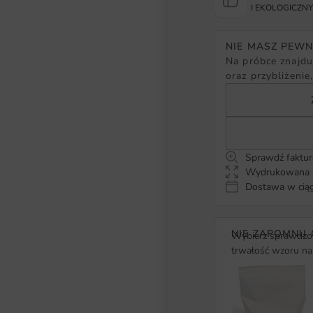
I EKOLOGICZN
NIE MASZ PEW
Na próbce znajduj
oraz przybliżenie
Sprawdź faktur
Wydrukowana w
Dostawa w ciąg
NIE ZAPOMNIJ 
Wybierz sprawdzon
trwałość wzoru na 