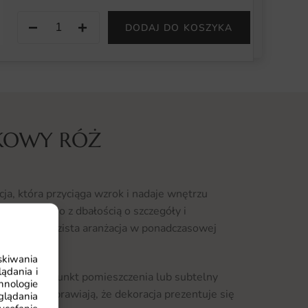
−
+
DODAJ DO KOSZYKA
JKOWY RÓŻ
ja, która przyciąga wzrok i nadaje wnętrzu
 opracowano z dbałością o szczegóły i
wstaje wyrazista aranżacja w ponadczasowej
skiwania
ądania i
ko główny punkt pomieszczenia lub subtelny
hnologie
jne detale sprawiają, że dekoracja prezentuje się
glądania