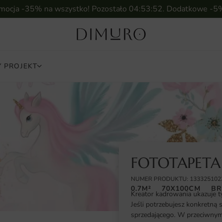
omocja -35% na wszystko! Pozostało
04:53:51
. Dodatkowe -5
 PROJEKT
FOTOTAPETA
NUMER PRODUKTU: 133325102
0.7M²
70X100CM
BR
Kreator kadrowania ukazuje t
Jeśli potrzebujesz konkretną 
sprzedającego. W przeciwnym 