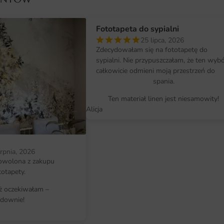
zachowuje wygląd przez lata.
Wymiary na miarę i łatwy montaż
Fototapeta do sypialni
Fototapeta Bajkowy Róż przygotow
25 lipca, 2026
Zdecydowałam się na fototapetę do
dopasujesz dokładnie do ściany. W
sypialni. Nie przypuszczałam, że ten wyb
dostosujemy kadr tak, aby kompozy
całkowicie odmieni moją przestrzeń do
spania.
Montaż jest intuicyjny i nie wymag
Ten materiał linen jest niesamowity!
jest w pasach z naddatkiem oraz in
Alicja
ścianie przebiega sprawnie.
Dlaczego warto wybrać tę fotota
erpnia, 2026
Decydując się na fototapetę Bajko
owolona z zakupu
charakter wnętrza i podnosi jego 
totapety.
i solidne materiały przekładają się 
iż oczekiwałam –
downie!
To wygodne rozwiązanie dla osób s
najważniejsze atuty fototapety Ba