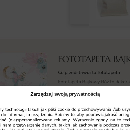
FOTOTAPETA BA
Co przedstawia ta fototapeta
Fototapeta Bajkowy Róż to dekorac
indywidualnego charakteru. Motyw
Zarządzaj swoją prywatnością
kompozycję barw, dzięki czemu po
estetyce.
 technologii takich jak pliki cookie do przechowywania i/lub uzy
 do informacji o urządzeniu. Robimy to, aby poprawić jakość przegl
Wzór Bajkowy Róż sprawdzi się ja
lać (nie)spersonalizowane reklamy. Wyrażenie zgody na te tec
akcent. Przejścia tonalne i precyzy
i nam przetwarzanie danych, takich jak zachowanie podczas prze