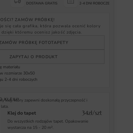
Y
DOSTAWA GRATIS
2-4 DNI ROBOCZE
NOŚCI? ZAMÓW PRÓBKĘ!
e się cała grafika, która pozwala ocenić kolory
, dzięki któremu ocenisz jakość zdjęcia.
ZAMÓW PRÓBKĘ FOTOTAPETY
ZAPYTAJ O PRODUKT
ę materiału
 rozmiarze 30x50
u 2-4 dni roboczych
O KLEJU!
y klej, który zapewni doskonałą przyczepność i
lata.
34zł/szt
Klej do tapet
Do wszystkich rodzajów tapet. Opakowanie
wystarcza na 15 - 20 m².