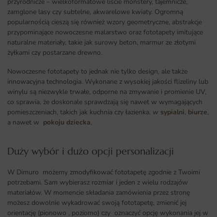
przyrodnicze – wielkoformatowe liście monstery, tajemnicze,
zamglone lasy czy subtelne, akwarelowe kwiaty. Ogromną
popularnością cieszą się również wzory geometryczne, abstrakcje
przypominające nowoczesne malarstwo oraz fototapety imitujące
naturalne materiały, takie jak surowy beton, marmur ze złotymi
żyłkami czy postarzane drewno.
Nowoczesne fototapety to jednak nie tylko design, ale także
innowacyjna technologia. Wykonane z wysokiej jakości flizeliny lub
winylu są niezwykle trwałe, odporne na zmywanie i promienie UV,
co sprawia, że doskonale sprawdzają się nawet w wymagających
pomieszczeniach, takich jak kuchnia czy łazienka, w
sypialni
,
biurze
,
a nawet w
pokoju dziecka
,
Duży wybór i dużo opcji personalizacji ​
W Dimuro możemy zmodyfikować fototapetę zgodnie z Twoimi
potrzebami. Sam wybierasz rozmiar i jeden z wielu rodzajów
materiałów. W momencie składania zamówienia przez stronę
możesz dowolnie wykadrować swoją fototapetę, zmienić jej
orientację (pionowo , poziomo) czy oznaczyć opcję wykonania jej w