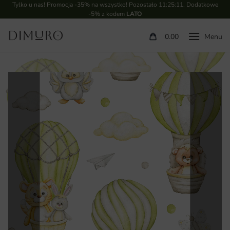
Tylko u nas! Promocja -35% na wszystko! Pozostało
11:25:10
. Dodatkowe
-5% z kodem
LATO
0.00