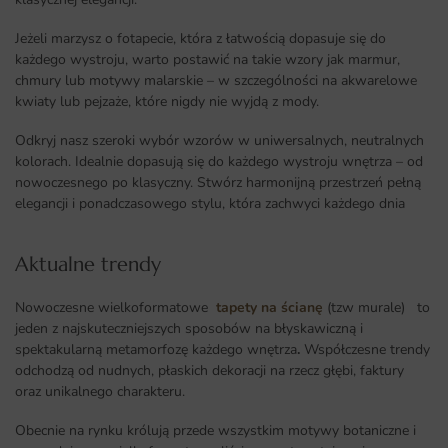
Jeżeli marzysz o fotapecie, która z łatwością dopasuje się do
każdego wystroju, warto postawić na takie wzory jak marmur,
chmury lub motywy malarskie – w szczególności na akwarelowe
kwiaty lub pejzaże, które nigdy nie wyjdą z mody.
Odkryj nasz szeroki wybór wzorów w uniwersalnych, neutralnych
kolorach. Idealnie dopasują się do każdego wystroju wnętrza – od
nowoczesnego po klasyczny. Stwórz harmonijną przestrzeń pełną
elegancji i ponadczasowego stylu, która zachwyci każdego dnia
Aktualne trendy​
Nowoczesne wielkoformatowe
tapety na ścianę
(tzw murale) to
jeden z najskuteczniejszych sposobów na błyskawiczną i
spektakularną metamorfozę każdego wnętrza
.
Współczesne trendy
odchodzą od nudnych, płaskich dekoracji na rzecz głębi, faktury
oraz unikalnego charakteru.
Obecnie na rynku królują przede wszystkim motywy botaniczne i