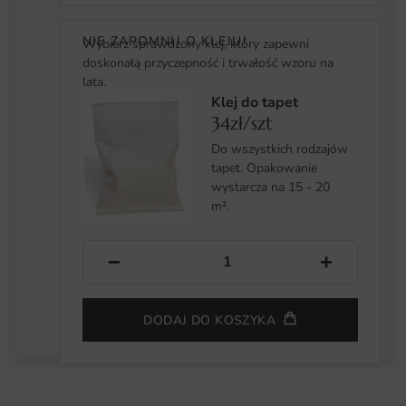
NIE ZAPOMNIJ O KLEJU!
Wybierz sprawdzony klej, który zapewni
doskonałą przyczepność i trwałość wzoru na
lata.
Klej do tapet
34zł/szt
Do wszystkich rodzajów
tapet. Opakowanie
wystarcza na 15 - 20
m².
−
+
DODAJ DO KOSZYKA