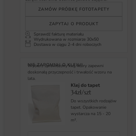
ZAMÓW PRÓBKĘ FOTOTAPETY
ZAPYTAJ O PRODUKT
Sprawdź fakturę materiału
Wydrukowana w rozmiarze 30x50
Dostawa w ciągu 2-4 dni roboczych
NIE ZAPOMNIJ O KLEJU!
Wybierz sprawdzony klej, który zapewni
doskonałą przyczepność i trwałość wzoru na
lata.
Klej do tapet
34zł/szt
Do wszystkich rodzajów
tapet. Opakowanie
wystarcza na 15 - 20
m².