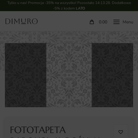
Tylko u nas! Promocja -35% na wszystko! Pozostało
14:13:27
. Dodatkowe
-5% z kodem
LATO
0.00
FOTOTAPETA