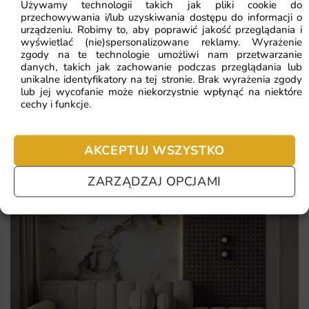
Używamy technologii takich jak pliki cookie do
podkreślającym charakter wnętrza
przechowywania i/lub uzyskiwania dostępu do informacji o
Najczęściej zadawane pytania
urządzeniu. Robimy to, aby poprawić jakość przeglądania i
trwały druk lateksowy odporny na blaknięcie i codzienne
wyświetlać (nie)spersonalizowane reklamy. Wyrażenie
Pomagamy i doradzamy przy każdym zakupie. Ale jeżeli
ścieranie
zgody na te technologie umożliwi nam przetwarzanie
nie chcesz czekać – sprawdź najczęściej zadawane pytania.
danych, takich jak zachowanie podczas przeglądania lub
wymiary szyte na miarę Twojej ściany, bez konieczności
unikalne identyfikatory na tej stronie. Brak wyrażenia zgody
lub jej wycofanie może niekorzystnie wpłynąć na niektóre
docinania
cechy i funkcje.
prosty montaż na klej do flizeliny, możliwy do wykonania
samodzielnie
AKCEPTUJ WSZYSTKO
ZARZĄDZAJ OPCJAMI