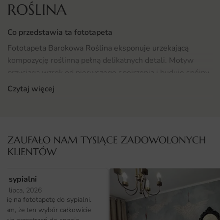
ROŚLINA
Co przedstawia ta fototapeta
Fototapeta Barokowa Roślina eksponuje urzekającą
kompozycję roślinną pełną delikatnych detali. Motyw
przyciąga wzrok od pierwszego spojrzenia i buduje spójny
nastrój pomieszczenia.
Czytaj więcej
Grafika oddaje feerię barw kwiatów, świeżość liści oraz
subtelne tło, dzięki czemu sprawdzi się jako wyrazista
dekoracja ściany centralnej lub subtelne tło dla mebli.
ZAUFAŁO NAM TYSIĄCE ZADOWOLONYCH
KLIENTÓW
Gdzie sprawdzi się fototapeta Barokowa Roślina
Fototapeta Barokowa Roślina odnajdzie się w salonie,
o sypialni
sypialni i gabinecie, gdzie zadba o kwiatowym, eleganckim
25 lipca, 2026
motywem oraz spójność aranżacji. Świetnie współgra z
ię na fototapetę do sypialni.
drewnem, jasnymi tynkami i metalem.
ałam, że ten wybór całkowicie