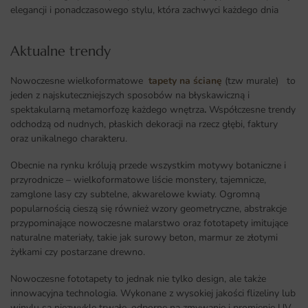
elegancji i ponadczasowego stylu, która zachwyci każdego dnia
Aktualne trendy​
Nowoczesne wielkoformatowe
tapety na ścianę
(tzw murale) to
jeden z najskuteczniejszych sposobów na błyskawiczną i
spektakularną metamorfozę każdego wnętrza
.
Współczesne trendy
odchodzą od nudnych, płaskich dekoracji na rzecz głębi, faktury
oraz unikalnego charakteru.
Obecnie na rynku królują przede wszystkim motywy botaniczne i
przyrodnicze – wielkoformatowe liście monstery, tajemnicze,
zamglone lasy czy subtelne, akwarelowe kwiaty. Ogromną
popularnością cieszą się również wzory geometryczne, abstrakcje
przypominające nowoczesne malarstwo oraz fototapety imitujące
naturalne materiały, takie jak surowy beton, marmur ze złotymi
żyłkami czy postarzane drewno.
Nowoczesne fototapety to jednak nie tylko design, ale także
innowacyjna technologia. Wykonane z wysokiej jakości flizeliny lub
winylu są niezwykle trwałe, odporne na zmywanie i promienie UV,