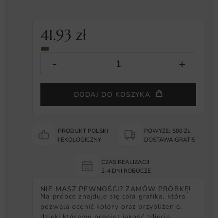
41.93
zł
DODAJ DO KOSZYKA
PRODUKT POLSKI
POWYŻEJ 500 ZŁ
I EKOLOGICZNY
DOSTAWA GRATIS
CZAS REALIZACJI
2-4 DNI ROBOCZE
NIE MASZ PEWNOŚCI? ZAMÓW PRÓBKĘ!
Na próbce znajduje się cała grafika, która
pozwala ocenić kolory oraz przybliżenie,
dzięki któremu ocenisz jakość zdjęcia.