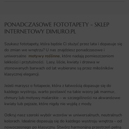
PONADCZASOWE FOTOTAPETY - SKLEP
INTERNETOWY DIMURO.PL​
Szukasz fototapety, która będzie Ci służyć przez lata i dopasuje się
do zmian we wnętrzu? U nas znajdziesz ponadczasowe i
uniwersalne
motywy roślinne
, które nadają pomieszczeniom
lekkości i przytulności. Lasy, liście, kwiaty i drzewa w
stonowanych barwach od lat wybierane są przez miłośników
klasycznej elegancji.
Jeżeli marzysz o fotapecie, która z łatwością dopasuje się do
każdego wystroju, warto postawić na takie wzory jak marmur,
chmury lub motywy malarskie – w szczególności na akwarelowe
kwiaty lub pejzaże, które nigdy nie wyjdą z mody.
Odkryj nasz szeroki wybór wzorów w uniwersalnych, neutralnych
kolorach. Idealnie dopasują się do każdego wystroju wnętrza – od
nowoczesnego po klasyczny. Stwórz harmonijną przestrzeń pełną