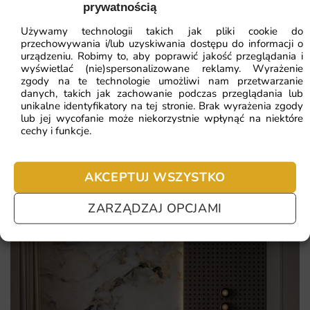
autorski projekt graficzny dopracowany w najmniejszym
prywatnością
ZOBACZ WSZYSTKIE
detalu
Używamy technologii takich jak pliki cookie do
spójność kolorystyczna z popularnymi trendami
przechowywania i/lub uzyskiwania dostępu do informacji o
urządzeniu. Robimy to, aby poprawić jakość przeglądania i
wnętrzarskimi
wyświetlać (nie)spersonalizowane reklamy. Wyrażenie
Najczęściej zadawane pytania
zgody na te technologie umożliwi nam przetwarzanie
dekoracja, która wizualnie porządkuje całą aranżację
danych, takich jak zachowanie podczas przeglądania lub
Pomagamy i doradzamy przy każdym zakupie. Ale jeżeli
unikalne identyfikatory na tej stronie. Brak wyrażenia zgody
lub jej wycofanie może niekorzystnie wpłynąć na niektóre
nie chcesz czekać – sprawdź najczęściej zadawane pytania.
cechy i funkcje.
AKCEPTUJ WSZYSTKO
ZARZĄDZAJ OPCJAMI