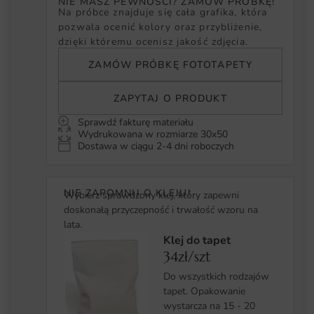
NIE MASZ PEWNOŚCI? ZAMÓW PRÓBKĘ!
Na próbce znajduje się cała grafika, która
pozwala ocenić kolory oraz przybliżenie,
dzięki któremu ocenisz jakość zdjęcia.
ZAMÓW PRÓBKĘ FOTOTAPETY
ZAPYTAJ O PRODUKT
Sprawdź fakturę materiału
Wydrukowana w rozmiarze 30x50
Dostawa w ciągu 2-4 dni roboczych
NIE ZAPOMNIJ O KLEJU!
Wybierz sprawdzony klej, który zapewni
doskonałą przyczepność i trwałość wzoru na
lata.
Klej do tapet
34zł/szt
Do wszystkich rodzajów
tapet. Opakowanie
wystarcza na 15 - 20