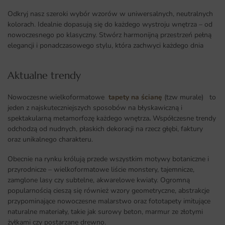
Odkryj nasz szeroki wybór wzorów w uniwersalnych, neutralnych
kolorach. Idealnie dopasują się do każdego wystroju wnętrza – od
nowoczesnego po klasyczny. Stwórz harmonijną przestrzeń pełną
elegancji i ponadczasowego stylu, która zachwyci każdego dnia
Aktualne trendy​
Nowoczesne wielkoformatowe
tapety na ścianę
(tzw murale) to
jeden z najskuteczniejszych sposobów na błyskawiczną i
spektakularną metamorfozę każdego wnętrza
.
Współczesne trendy
odchodzą od nudnych, płaskich dekoracji na rzecz głębi, faktury
oraz unikalnego charakteru.
Obecnie na rynku królują przede wszystkim motywy botaniczne i
przyrodnicze – wielkoformatowe liście monstery, tajemnicze,
zamglone lasy czy subtelne, akwarelowe kwiaty. Ogromną
popularnością cieszą się również wzory geometryczne, abstrakcje
przypominające nowoczesne malarstwo oraz fototapety imitujące
naturalne materiały, takie jak surowy beton, marmur ze złotymi
żyłkami czy postarzane drewno.