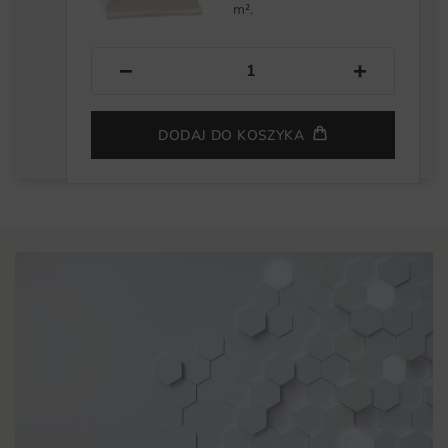
m².
−
+
DODAJ DO KOSZYKA