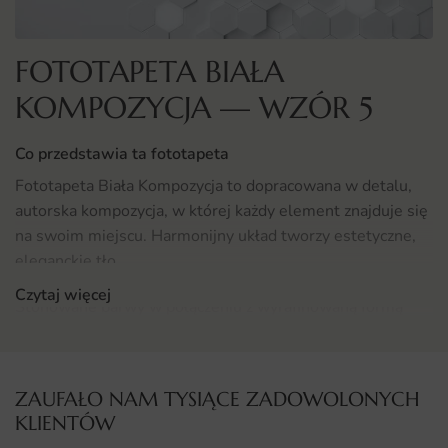
FOTOTAPETA BIAŁA
KOMPOZYCJA — WZÓR 5
Co przedstawia ta fototapeta
Fototapeta Biała Kompozycja to dopracowana w detalu,
autorska kompozycja, w której każdy element znajduje się
na swoim miejscu. Harmonijny układ tworzy estetyczne,
eleganckie tło.
Czytaj więcej
Stonowane barwy w połączeniu z wyrafinowaną formą
sprawiają, że motyw świetnie zgrywa się z wieloma
stylami wnętrz. To uniwersalna propozycja dekoracyjna.
ZAUFAŁO NAM TYSIĄCE ZADOWOLONYCH
Gdzie sprawdzi się fototapeta Biała Kompozycja
KLIENTÓW
Dzięki uniwersalnemu charakterowi kompozycja sprawdzi