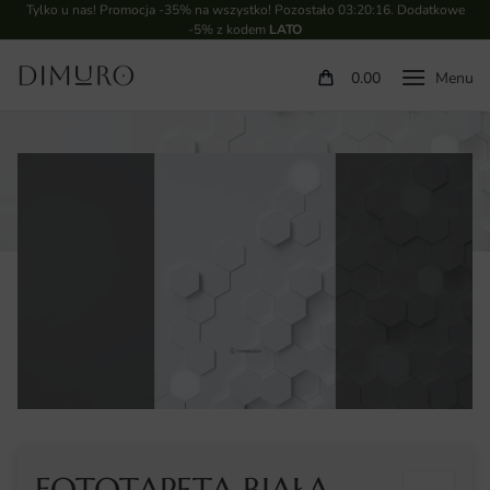
Tylko u nas! Promocja -35% na wszystko! Pozostało
03:20:16
. Dodatkowe
-5% z kodem
LATO
0.00
FOTOTAPETA BIAŁA