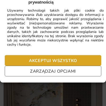
prywatnością
ZOBACZ WSZYSTKIE
Elegancki i nowoczesny design, który pasuje do różnych
Używamy technologii takich jak pliki cookie do
stylów wnętrz.
przechowywania i/lub uzyskiwania dostępu do informacji o
urządzeniu. Robimy to, aby poprawić jakość przeglądania i
Wysoka jakość materiałów i druku zapewniająca trwałość i
wyświetlać (nie)spersonalizowane reklamy. Wyrażenie
Najczęściej zadawane pytania
estetykę na lata.
zgody na te technologie umożliwi nam przetwarzanie
danych, takich jak zachowanie podczas przeglądania lub
Pomagamy i doradzamy przy każdym zakupie. Ale jeżeli
Łatwy montaż, który można wykonać samodzielnie bez
unikalne identyfikatory na tej stronie. Brak wyrażenia zgody
lub jej wycofanie może niekorzystnie wpłynąć na niektóre
nie chcesz czekać – sprawdź najczęściej zadawane pytania.
potrzeby zatrudniania fachowców.
cechy i funkcje.
Możliwość dostosowania wymiarów do indywidualnych
potrzeb, co czyni ją uniwersalnym rozwiązaniem.
AKCEPTUJ WSZYSTKO
ZARZĄDZAJ OPCJAMI