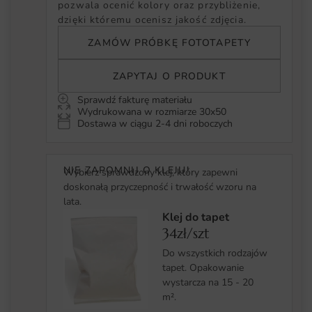
pozwala ocenić kolory oraz przybliżenie,
dzięki któremu ocenisz jakość zdjęcia.
ZAMÓW PRÓBKĘ FOTOTAPETY
ZAPYTAJ O PRODUKT
Sprawdź fakturę materiału
Wydrukowana w rozmiarze 30x50
Dostawa w ciągu 2-4 dni roboczych
NIE ZAPOMNIJ O KLEJU!
Wybierz sprawdzony klej, który zapewni
doskonałą przyczepność i trwałość wzoru na
lata.
Klej do tapet
34zł/szt
Do wszystkich rodzajów
tapet. Opakowanie
wystarcza na 15 - 20
m².