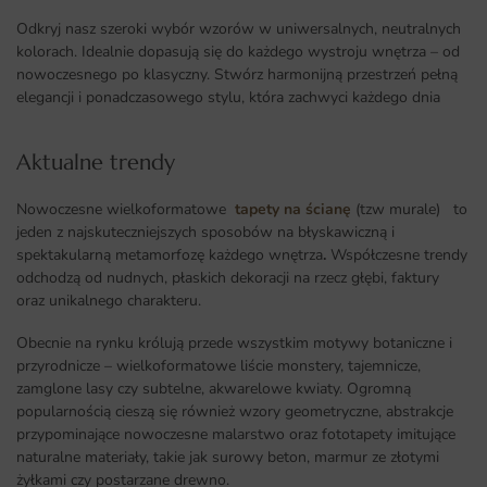
Odkryj nasz szeroki wybór wzorów w uniwersalnych, neutralnych
kolorach. Idealnie dopasują się do każdego wystroju wnętrza – od
nowoczesnego po klasyczny. Stwórz harmonijną przestrzeń pełną
elegancji i ponadczasowego stylu, która zachwyci każdego dnia
Aktualne trendy​
Nowoczesne wielkoformatowe
tapety na ścianę
(tzw murale) to
jeden z najskuteczniejszych sposobów na błyskawiczną i
spektakularną metamorfozę każdego wnętrza
.
Współczesne trendy
odchodzą od nudnych, płaskich dekoracji na rzecz głębi, faktury
oraz unikalnego charakteru.
Obecnie na rynku królują przede wszystkim motywy botaniczne i
przyrodnicze – wielkoformatowe liście monstery, tajemnicze,
zamglone lasy czy subtelne, akwarelowe kwiaty. Ogromną
popularnością cieszą się również wzory geometryczne, abstrakcje
przypominające nowoczesne malarstwo oraz fototapety imitujące
naturalne materiały, takie jak surowy beton, marmur ze złotymi
żyłkami czy postarzane drewno.