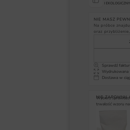
I EKOLOGICZN
NIE MASZ PEW
Na próbce znajduj
oraz przybliżenie
Sprawdź faktur
Wydrukowana w
Dostawa w ciąg
NIE ZAPOMNIJ 
Wybierz sprawdzon
trwałość wzoru na 