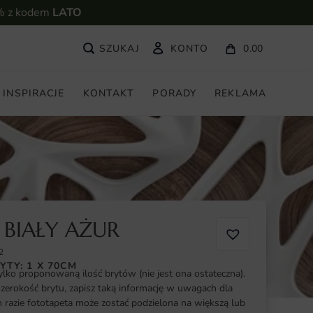
% z kodem
LATO
KONTO
0.00
INSPIRACJE
KONTAKT
PORADY
REKLAMA
 BIAŁY AŻUR
2
YTY: 1 X 70CM
ylko proponowaną ilość brytów (nie jest ona ostateczna).
szerokość brytu, zapisz taką informację w uwagach dla
razie fototapeta może zostać podzielona na większą lub