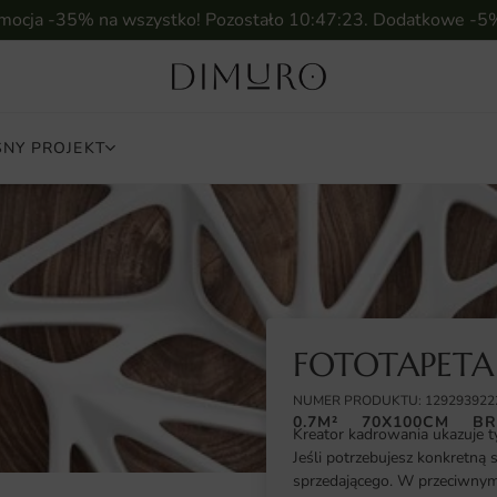
omocja -35% na wszystko! Pozostało
10:47:22
. Dodatkowe -5
NY PROJEKT
FOTOTAPETA
NUMER PRODUKTU: 129293922
0.7M²
70X100CM
BR
Kreator kadrowania ukazuje t
Jeśli potrzebujesz konkretną 
sprzedającego. W przeciwnym 