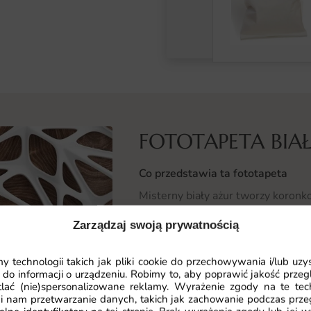
FOTOTAPETA BIA
Co przedstawia ta fototapeta
Misterny biały ażur tworzy koronk
budzi skojarzenia z secesyjną sztu
Zarządzaj swoją prywatnością
nadają ścianie nieoczywisty, dekora
 technologii takich jak pliki cookie do przechowywania i/lub uzy
To motyw dla wielbicieli klasycznej 
 do informacji o urządzeniu. Robimy to, aby poprawić jakość przegl
wnętrze zyskuje na lekkości, a wzó
lać (nie)spersonalizowane reklamy. Wyrażenie zgody na te tec
i nam przetwarzanie danych, takich jak zachowanie podczas prze