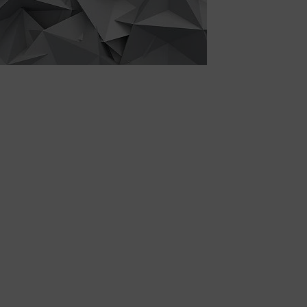
elegancka stylistyka z nutą secesji
uniwersalny motyw do wielu aranża