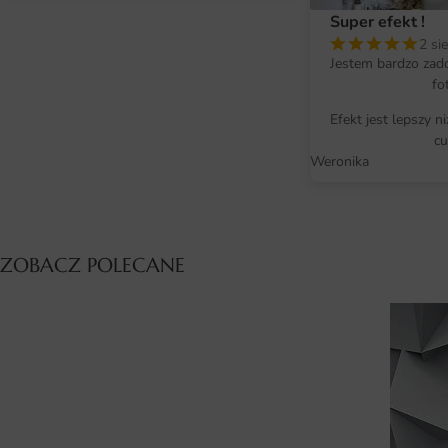
Super efekt !
2 si
Jestem bardzo zad
fo
Efekt jest lepszy n
cu
Weronika
ZOBACZ POLECANE