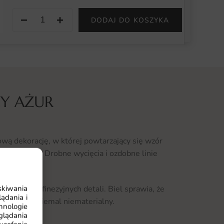
−
+
DODAJ DO KOSZYKA
ŁY AŻUR
ową dekorację, w której powtarzający się wzór
ką użytkową. Drobne wycięcia i ozdobne linie
cyjny rys.
skiwania
elegancji i finezyjnych detali. Biel sprawia, że
ądania i
r staje się niemal niematerialny.
hnologie
glądania