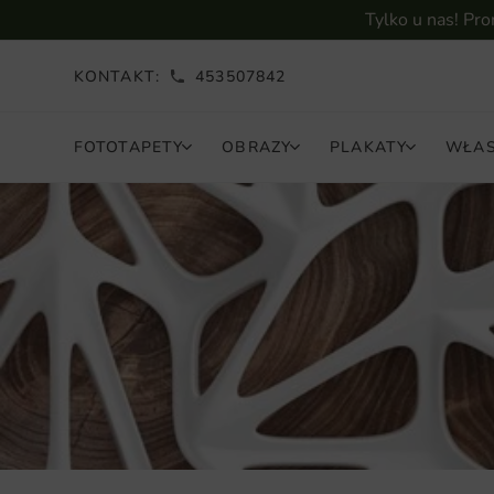
Tylko u nas! Pr
KONTAKT:
453507842
FOTOTAPETY
OBRAZY
PLAKATY
WŁAS