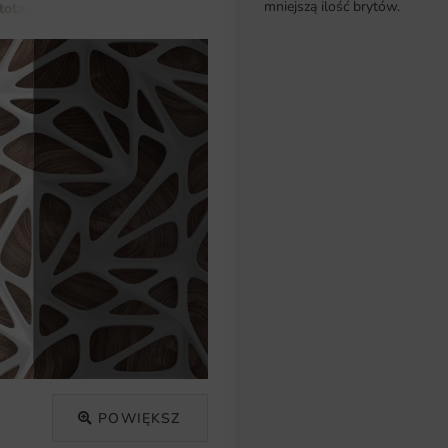
mniejszą ilość brytów.
totapety do salonu
Fototapeta Biały Ażur
POWIĘKSZ