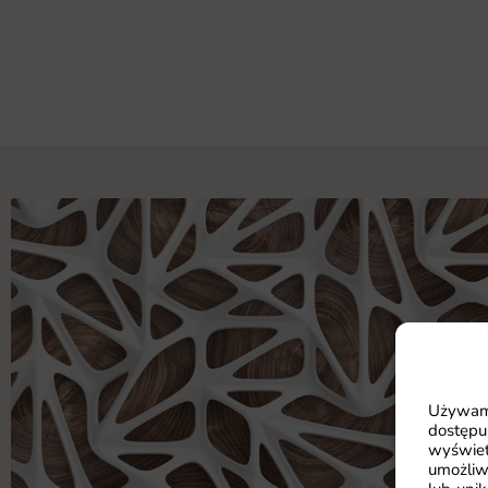
Używamy
dostępu
wyświet
umożliw