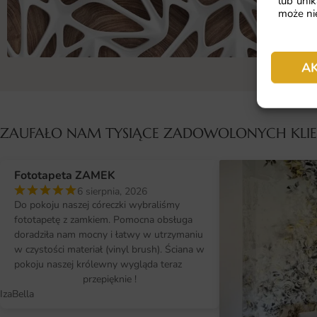
lub unik
może nie
A
ZAUFAŁO NAM TYSIĄCE ZADOWOLONYCH KL
Fototapeta ZAMEK
6 sierpnia, 2026
Do pokoju naszej córeczki wybraliśmy
fototapetę z zamkiem. Pomocna obsługa
doradziła nam mocny i łatwy w utrzymaniu
w czystości materiał (vinyl brush). Ściana w
pokoju naszej królewny wygląda teraz
przepięknie !
IzaBella