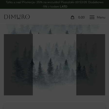
Tylko u nas! Promocja -35% na wszystko! Pozostało
00:53:09
. Dodatkowe
-5% z kodem
LATO
0.00