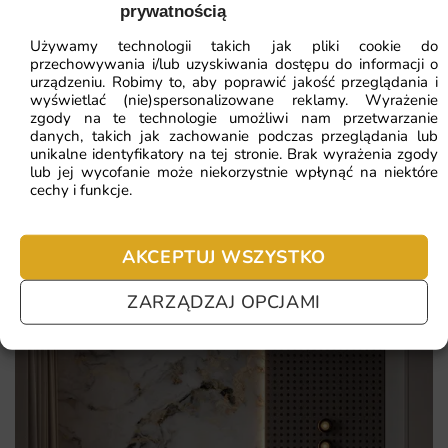
wyróżnić wnętrze i zapewnić trwały efekt wizualny na
prywatnością
ZOBACZ WSZYSTKIE
długie lata.
Używamy technologii takich jak pliki cookie do
przechowywania i/lub uzyskiwania dostępu do informacji o
Wyrazisty motyw Biały Las natychmiast nadaje ścianie
urządzeniu. Robimy to, aby poprawić jakość przeglądania i
indywidualny charakter i staje się centralnym akcentem
wyświetlać (nie)spersonalizowane reklamy. Wyrażenie
Najczęściej zadawane pytania
zgody na te technologie umożliwi nam przetwarzanie
aranżacji.
danych, takich jak zachowanie podczas przeglądania lub
Pomagamy i doradzamy przy każdym zakupie. Ale jeżeli
unikalne identyfikatory na tej stronie. Brak wyrażenia zgody
Dekoracja świetnie sprawdza się w salonie, podnosząc
lub jej wycofanie może niekorzystnie wpłynąć na niektóre
nie chcesz czekać – sprawdź najczęściej zadawane pytania.
rangę wnętrza i tworząc reprezentacyjną strefę
cechy i funkcje.
wypoczynkową dla domowników.
Bezpieczny druk lateksowy HP Latex zapewnia trwałe,
AKCEPTUJ WSZYSTKO
intensywne barwy oraz brak nieprzyjemnego zapachu po
montażu.
ZARZĄDZAJ OPCJAMI
Realizacja na wymiar pozwala precyzyjnie dopasować
grafikę do ściany bez kadrowania kluczowych elementów
kompozycji.