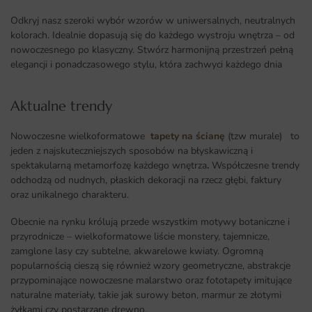
Odkryj nasz szeroki wybór wzorów w uniwersalnych, neutralnych
kolorach. Idealnie dopasują się do każdego wystroju wnętrza – od
nowoczesnego po klasyczny. Stwórz harmonijną przestrzeń pełną
elegancji i ponadczasowego stylu, która zachwyci każdego dnia
Aktualne trendy​
Nowoczesne wielkoformatowe
tapety na ścianę
(tzw murale) to
jeden z najskuteczniejszych sposobów na błyskawiczną i
spektakularną metamorfozę każdego wnętrza
.
Współczesne trendy
odchodzą od nudnych, płaskich dekoracji na rzecz głębi, faktury
oraz unikalnego charakteru.
Obecnie na rynku królują przede wszystkim motywy botaniczne i
przyrodnicze – wielkoformatowe liście monstery, tajemnicze,
zamglone lasy czy subtelne, akwarelowe kwiaty. Ogromną
popularnością cieszą się również wzory geometryczne, abstrakcje
przypominające nowoczesne malarstwo oraz fototapety imitujące
naturalne materiały, takie jak surowy beton, marmur ze złotymi
żyłkami czy postarzane drewno.