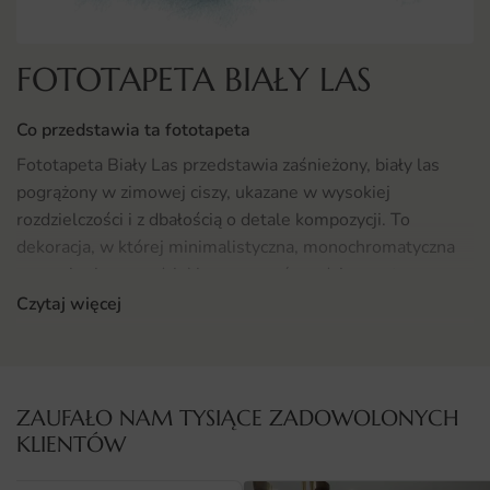
FOTOTAPETA BIAŁY LAS
Co przedstawia ta fototapeta
Fototapeta Biały Las przedstawia zaśnieżony, biały las
pogrążony w zimowej ciszy, ukazane w wysokiej
rozdzielczości i z dbałością o detale kompozycji. To
dekoracja, w której minimalistyczna, monochromatyczna
sceneria zimowa, dzięki czemu wzór nadaje wnętrzu
wyrazistości i przyciąga uwagę.
Czytaj więcej
Klimat aranżacji można opisać jako kojący, czysty i
kontemplacyjny. Grafika świetnie komponuje się z
dodatkami, tekstyliami i oświetleniem, dopełniając
ZAUFAŁO NAM TYSIĄCE ZADOWOLONYCH
wybrany styl wnętrzarski.
KLIENTÓW
Gdzie sprawdzi się fototapeta Biały Las