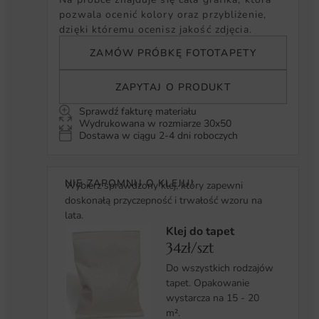
pozwala ocenić kolory oraz przybliżenie,
dzięki któremu ocenisz jakość zdjęcia.
ZAMÓW PRÓBKĘ FOTOTAPETY
ZAPYTAJ O PRODUKT
Sprawdź fakturę materiału
Wydrukowana w rozmiarze 30x50
Dostawa w ciągu 2-4 dni roboczych
NIE ZAPOMNIJ O KLEJU!
Wybierz sprawdzony klej, który zapewni
doskonałą przyczepność i trwałość wzoru na
lata.
Klej do tapet
34zł/szt
Do wszystkich rodzajów
tapet. Opakowanie
wystarcza na 15 - 20
m².