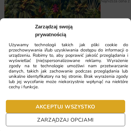
Najniższa cena z
montażu w jednej propozycji. To inwestycja, która szybko
zwraca się w postaci codziennego komfortu.
Najważniejsze argumenty za wyborem tego wzoru:
Zarządzaj swoją
Fototapeta Dżungla Nocą — wzór 2
uniwersalna estetyka pasująca do różnych aranżacji
prywatnością
łatwy montaż dzięki klejowi nakładanemu na ścianę
Używamy technologii takich jak pliki cookie do
41.93
zł
64.51
zł
przechowywania i/lub uzyskiwania dostępu do informacji o
matowa struktura nieodbijająca światła z lamp i okien
Najniższa cena z 30 dni:
41.93
zł
urządzeniu. Robimy to, aby poprawić jakość przeglądania i
wyświetlać (nie)spersonalizowane reklamy. Wyrażenie
trwałe kolory odporne na blaknięcie i promienie słoneczne
zgody na te technologie umożliwi nam przetwarzanie
ZOBACZ WSZYSTKIE
danych, takich jak zachowanie podczas przeglądania lub
unikalne identyfikatory na tej stronie. Brak wyrażenia zgody
lub jej wycofanie może niekorzystnie wpłynąć na niektóre
cechy i funkcje.
Najczęściej zadawane pytania
AKCEPTUJ WSZYSTKO
Pomagamy i doradzamy przy każdym zakupie. Ale jeżeli
nie chcesz czekać – sprawdź najczęściej zadawane pytania.
ZARZĄDZAJ OPCJAMI