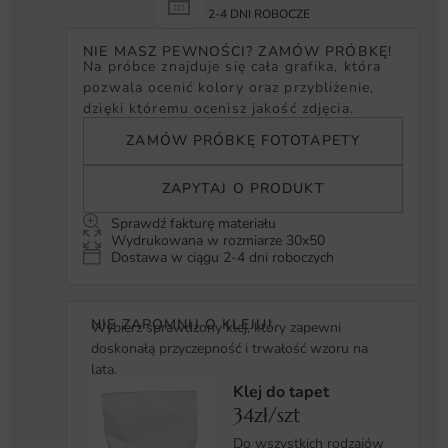
2-4 DNI ROBOCZE
NIE MASZ PEWNOŚCI? ZAMÓW PRÓBKĘ!
Na próbce znajduje się cała grafika, która
pozwala ocenić kolory oraz przybliżenie,
dzięki któremu ocenisz jakość zdjęcia.
ZAMÓW PRÓBKĘ FOTOTAPETY
ZAPYTAJ O PRODUKT
Sprawdź fakturę materiału
Wydrukowana w rozmiarze 30x50
Dostawa w ciągu 2-4 dni roboczych
NIE ZAPOMNIJ O KLEJU!
Wybierz sprawdzony klej, który zapewni
doskonałą przyczepność i trwałość wzoru na
lata.
Klej do tapet
34zł/szt
Do wszystkich rodzajów