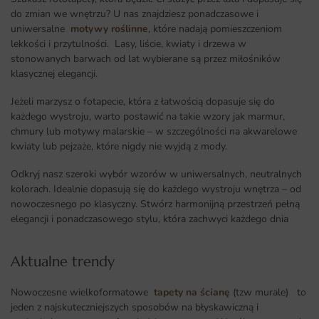
do zmian we wnętrzu? U nas znajdziesz ponadczasowe i
uniwersalne
motywy roślinne
, które nadają pomieszczeniom
lekkości i przytulności. Lasy, liście, kwiaty i drzewa w
stonowanych barwach od lat wybierane są przez miłośników
klasycznej elegancji.
Jeżeli marzysz o fotapecie, która z łatwością dopasuje się do
każdego wystroju, warto postawić na takie wzory jak marmur,
chmury lub motywy malarskie – w szczególności na akwarelowe
kwiaty lub pejzaże, które nigdy nie wyjdą z mody.
Odkryj nasz szeroki wybór wzorów w uniwersalnych, neutralnych
kolorach. Idealnie dopasują się do każdego wystroju wnętrza – od
nowoczesnego po klasyczny. Stwórz harmonijną przestrzeń pełną
elegancji i ponadczasowego stylu, która zachwyci każdego dnia
Aktualne trendy​
Nowoczesne wielkoformatowe
tapety na ścianę
(tzw murale) to
jeden z najskuteczniejszych sposobów na błyskawiczną i