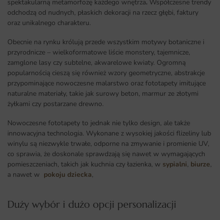
spektakularną metamorfozę każdego wnętrza
.
Współczesne trendy
odchodzą od nudnych, płaskich dekoracji na rzecz głębi, faktury
oraz unikalnego charakteru.
Obecnie na rynku królują przede wszystkim motywy botaniczne i
przyrodnicze – wielkoformatowe liście monstery, tajemnicze,
zamglone lasy czy subtelne, akwarelowe kwiaty. Ogromną
popularnością cieszą się również wzory geometryczne, abstrakcje
przypominające nowoczesne malarstwo oraz fototapety imitujące
naturalne materiały, takie jak surowy beton, marmur ze złotymi
żyłkami czy postarzane drewno.
Nowoczesne fototapety to jednak nie tylko design, ale także
innowacyjna technologia. Wykonane z wysokiej jakości flizeliny lub
winylu są niezwykle trwałe, odporne na zmywanie i promienie UV,
co sprawia, że doskonale sprawdzają się nawet w wymagających
pomieszczeniach, takich jak kuchnia czy łazienka, w
sypialni
,
biurze
,
a nawet w
pokoju dziecka
,
Duży wybór i dużo opcji personalizacji ​