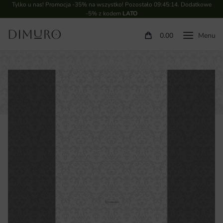
Tylko u nas! Promocja -35% na wszystko! Pozostało
09:45:13
. Dodatkowe
-5% z kodem
LATO
0.00