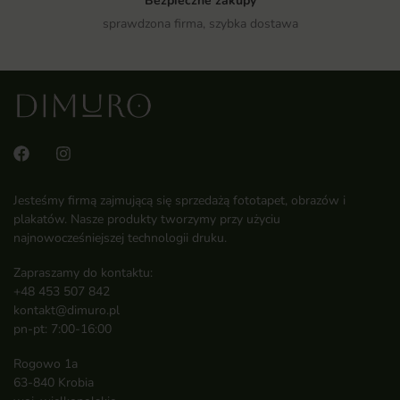
Bezpieczne zakupy
sprawdzona firma, szybka dostawa
Jesteśmy firmą zajmującą się sprzedażą fototapet, obrazów i
plakatów. Nasze produkty tworzymy przy użyciu
najnowocześniejszej technologii druku.
Zapraszamy do kontaktu:
+48 453 507 842
kontakt@dimuro.pl
pn-pt: 7:00-16:00
Rogowo 1a
63-840 Krobia