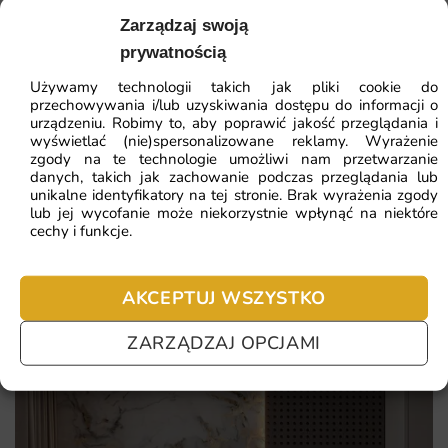
41.93
zł
Zarządzaj swoją
Elegancki design, który ożywi każde wnętrze.
64.51
zł
prywatnością
Najniższa cena z 30 dni:
41.93
zł
Wysoka jakość materiałów, zapewniająca trwałość i
odporność na uszkodzenia.
Używamy technologii takich jak pliki cookie do
przechowywania i/lub uzyskiwania dostępu do informacji o
ZOBACZ WSZYSTKIE
Łatwy montaż, który można wykonać samodzielnie.
urządzeniu. Robimy to, aby poprawić jakość przeglądania i
wyświetlać (nie)spersonalizowane reklamy. Wyrażenie
Możliwość dopasowania wymiarów do indywidualnych
zgody na te technologie umożliwi nam przetwarzanie
danych, takich jak zachowanie podczas przeglądania lub
potrzeb.
Najczęściej zadawane pytania
unikalne identyfikatory na tej stronie. Brak wyrażenia zgody
lub jej wycofanie może niekorzystnie wpłynąć na niektóre
cechy i funkcje.
Pomagamy i doradzamy przy każdym zakupie. Ale jeżeli
nie chcesz czekać – sprawdź najczęściej zadawane pytania.
AKCEPTUJ WSZYSTKO
ZARZĄDZAJ OPCJAMI