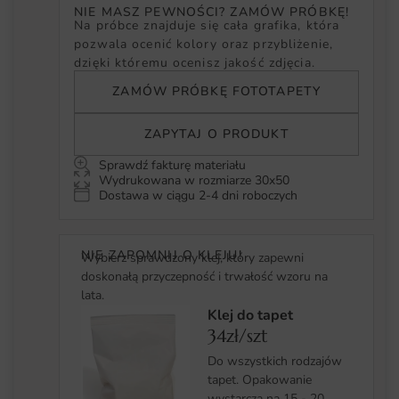
NIE MASZ PEWNOŚCI? ZAMÓW PRÓBKĘ!
Na próbce znajduje się cała grafika, która
pozwala ocenić kolory oraz przybliżenie,
dzięki któremu ocenisz jakość zdjęcia.
ZAMÓW PRÓBKĘ FOTOTAPETY
ZAPYTAJ O PRODUKT
Sprawdź fakturę materiału
Wydrukowana w rozmiarze 30x50
Dostawa w ciągu 2-4 dni roboczych
NIE ZAPOMNIJ O KLEJU!
Wybierz sprawdzony klej, który zapewni
doskonałą przyczepność i trwałość wzoru na
lata.
Klej do tapet
34zł/szt
Do wszystkich rodzajów
tapet. Opakowanie
wystarcza na 15 - 20