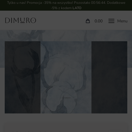
Tylko u nas! Promocja -35% na wszystko! Pozostało
00:56:43
. Dodatkowe
-5% z kodem
LATO
0.00