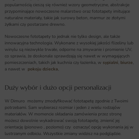
popularnością cieszą się również wzory geometryczne, abstrakcje
przypominające nowoczesne malarstwo oraz fototapety imitujące
naturalne materiały, takie jak surowy beton, marmur ze złotymi
żyłkami czy postarzane drewno.
Nowoczesne fototapety to jednak nie tylko design, ale także
innowacyjna technologia. Wykonane z wysokiej jakości flizeliny lub
winylu są niezwykle trwałe, odporne na zmywanie i promienie UV,
co sprawia, że doskonale sprawdzają się nawet w wymagających
pomieszczeniach, takich jak kuchnia czy łazienka, w
sypialni
,
biurze
,
a nawet w
pokoju dziecka
,
Duży wybór i dużo opcji personalizacji ​
W Dimuro możemy zmodyfikować fototapetę zgodnie z Twoimi
potrzebami. Sam wybierasz rozmiar i jeden z wielu rodzajów
materiałów. W momencie składania zamówienia przez stronę
możesz dowolnie wykadrować swoją fototapetę, zmienić jej
orientację (pionowo , poziomo) czy oznaczyć opcję wykonania jej w
lustrzanym odbiciu. Wszystkie zmiany widzisz na podglądzie.