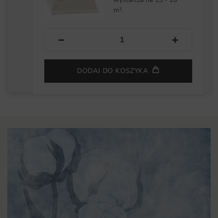
m².
−
+
DODAJ DO KOSZYKA