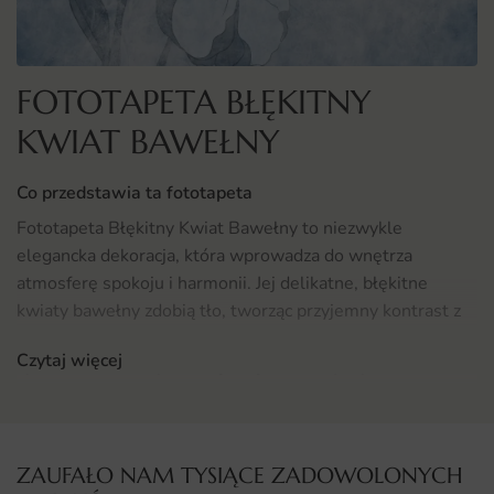
FOTOTAPETA BŁĘKITNY
KWIAT BAWEŁNY
Co przedstawia ta fototapeta
Fototapeta Błękitny Kwiat Bawełny to niezwykle
elegancka dekoracja, która wprowadza do wnętrza
atmosferę spokoju i harmonii. Jej delikatne, błękitne
kwiaty bawełny zdobią tło, tworząc przyjemny kontrast z
innymi elementami wystroju. Kompozycja kwiatów
Czytaj więcej
sprawia, że fototapeta staje się centralnym punktem
każdego pomieszczenia, dodając mu charakteru i
wyjątkowego stylu. Kolory są stonowane, co sprawia, że
fototapeta idealnie komponuje się z nowoczesnymi oraz
ZAUFAŁO NAM TYSIĄCE ZADOWOLONYCH
klasycznymi aranżacjami.