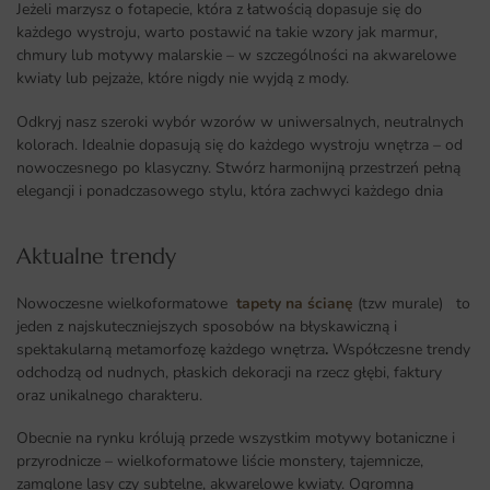
Jeżeli marzysz o fotapecie, która z łatwością dopasuje się do
każdego wystroju, warto postawić na takie wzory jak marmur,
chmury lub motywy malarskie – w szczególności na akwarelowe
kwiaty lub pejzaże, które nigdy nie wyjdą z mody.
Odkryj nasz szeroki wybór wzorów w uniwersalnych, neutralnych
kolorach. Idealnie dopasują się do każdego wystroju wnętrza – od
nowoczesnego po klasyczny. Stwórz harmonijną przestrzeń pełną
elegancji i ponadczasowego stylu, która zachwyci każdego dnia
Aktualne trendy​
Nowoczesne wielkoformatowe
tapety na ścianę
(tzw murale) to
jeden z najskuteczniejszych sposobów na błyskawiczną i
spektakularną metamorfozę każdego wnętrza
.
Współczesne trendy
odchodzą od nudnych, płaskich dekoracji na rzecz głębi, faktury
oraz unikalnego charakteru.
Obecnie na rynku królują przede wszystkim motywy botaniczne i
przyrodnicze – wielkoformatowe liście monstery, tajemnicze,
zamglone lasy czy subtelne, akwarelowe kwiaty. Ogromną