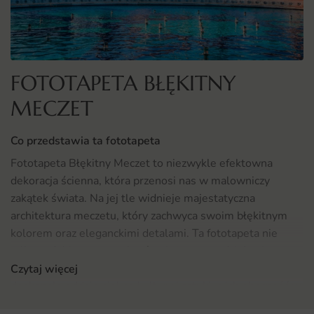
FOTOTAPETA BŁĘKITNY
MECZET
Co przedstawia ta fototapeta
Fototapeta Błękitny Meczet to niezwykle efektowna
dekoracja ścienna, która przenosi nas w malowniczy
zakątek świata. Na jej tle widnieje majestatyczna
architektura meczetu, który zachwyca swoim błękitnym
kolorem oraz eleganckimi detalami. Ta fototapeta nie
tylko ozdobi wnętrze, ale również wprowadzi do niego
atmosferę spokoju i harmonii. Obrazy takiego rodzaju
Czytaj więcej
doskonale oddają piękno kultury i sztuki, a ich obecność w
naszym otoczeniu potrafi wywołać pozytywne emocje.