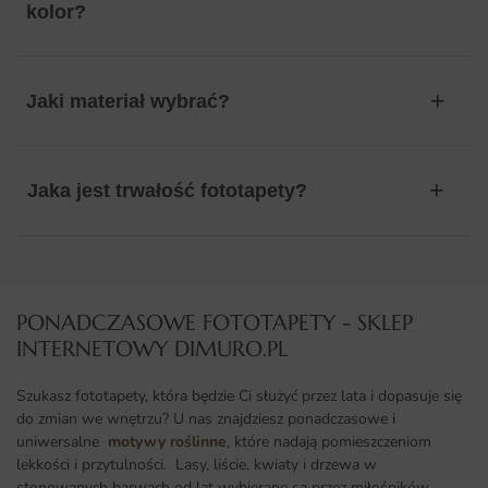
kolor?
Jaki materiał wybrać?
Jaka jest trwałość fototapety?
PONADCZASOWE FOTOTAPETY - SKLEP
INTERNETOWY DIMURO.PL​
Szukasz fototapety, która będzie Ci służyć przez lata i dopasuje się
do zmian we wnętrzu? U nas znajdziesz ponadczasowe i
uniwersalne
motywy roślinne
, które nadają pomieszczeniom
lekkości i przytulności. Lasy, liście, kwiaty i drzewa w
stonowanych barwach od lat wybierane są przez miłośników