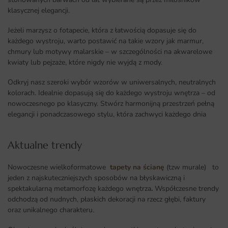
klasycznej elegancji.
Jeżeli marzysz o fotapecie, która z łatwością dopasuje się do
każdego wystroju, warto postawić na takie wzory jak marmur,
chmury lub motywy malarskie – w szczególności na akwarelowe
kwiaty lub pejzaże, które nigdy nie wyjdą z mody.
Odkryj nasz szeroki wybór wzorów w uniwersalnych, neutralnych
kolorach. Idealnie dopasują się do każdego wystroju wnętrza – od
nowoczesnego po klasyczny. Stwórz harmonijną przestrzeń pełną
elegancji i ponadczasowego stylu, która zachwyci każdego dnia
Aktualne trendy​
Nowoczesne wielkoformatowe
tapety na ścianę
(tzw murale) to
jeden z najskuteczniejszych sposobów na błyskawiczną i
spektakularną metamorfozę każdego wnętrza
.
Współczesne trendy
odchodzą od nudnych, płaskich dekoracji na rzecz głębi, faktury
oraz unikalnego charakteru.