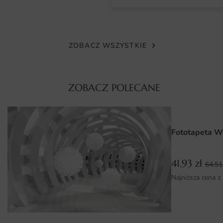
zastosowaniu nowoczesnych technologii druku, kolory są
intensywne, a detale wyraźne, co sprawia, że fototapeta
prezentuje się niezwykle efektownie w każdym wnętrzu.
Materiały są łatwe w utrzymaniu czystości, co stanowi
ZOBACZ WSZYSTKIE
dodatkowy atut, zwłaszcza w przestrzeniach publicznych,
takich jak hotele czy restauracje.
ZOBACZ POLECANE
Wymiary na miarę i łatwy montaż
Fototapeta Błękitny Meczet dostępna jest w różnych
wymiarach, które można dostosować do indywidualnych
Fototapeta W
potrzeb klientów. Niezależnie od tego, czy potrzebujesz
większego panelu na całą ścianę, czy mniejszego
elementu dekoracyjnego, z pewnością znajdziesz
41.93
zł
64.5
odpowiedni rozmiar. Co więcej, montaż fototapety jest
Najniższa cena z
prosty i szybki, co pozwala na samodzielne wykonanie tej
czynności. Dzięki dokładnym instrukcjom oraz elementom
montażowym zawartym w zestawie, każdy poradzi sobie z
tym zadaniem.