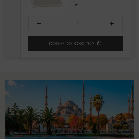
m².
−
+
DODAJ DO KOSZYKA