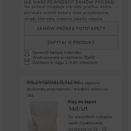
NIE MASZ PEWNOŚCI? ZAMÓW PRÓBKĘ!
Na próbce znajduje się cała grafika, która
pozwala ocenić kolory oraz przybliżenie,
dzięki któremu ocenisz jakość zdjęcia.
ZAMÓW PRÓBKĘ FOTOTAPETY
ZAPYTAJ O PRODUKT
Sprawdź fakturę materiału
Wydrukowana w rozmiarze 30x50
Dostawa w ciągu 2-4 dni roboczych
NIE ZAPOMNIJ O KLEJU!
Wybierz sprawdzony klej, który zapewni
doskonałą przyczepność i trwałość wzoru na
lata.
Klej do tapet
34zł/szt
Do wszystkich rodzajów
tapet. Opakowanie
wystarcza na 15 - 20