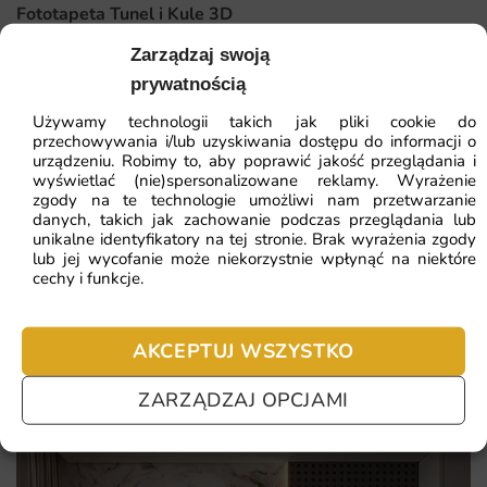
Fototapeta Tunel i Kule 3D
Dlaczego warto wybrać tę fototapetę
Zarządzaj swoją
41.93
zł
prywatnością
Niepowtarzalny design, który przyciąga wzrok i nadaje
64.51
zł
charakteru wnętrzu.
Najniższa cena z 30 dni:
41.93
zł
Używamy technologii takich jak pliki cookie do
przechowywania i/lub uzyskiwania dostępu do informacji o
Wysoka jakość materiałów zapewniająca trwałość i
urządzeniu. Robimy to, aby poprawić jakość przeglądania i
ZOBACZ WSZYSTKIE
odporność na uszkodzenia.
wyświetlać (nie)spersonalizowane reklamy. Wyrażenie
zgody na te technologie umożliwi nam przetwarzanie
Łatwy montaż, który umożliwia samodzielne udekorowanie
danych, takich jak zachowanie podczas przeglądania lub
unikalne identyfikatory na tej stronie. Brak wyrażenia zgody
ścian.
lub jej wycofanie może niekorzystnie wpłynąć na niektóre
Najczęściej zadawane pytania
cechy i funkcje.
Możliwość dostosowania wymiarów do indywidualnych
potrzeb, co sprawia, że fototapeta idealnie wpasuje się w
Pomagamy i doradzamy przy każdym zakupie. Ale jeżeli
każdą przestrzeń.
nie chcesz czekać – sprawdź najczęściej zadawane pytania.
AKCEPTUJ WSZYSTKO
ZARZĄDZAJ OPCJAMI