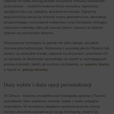
Obecnie na rynku królują przede wszystkim motywy botaniczne i
przyrodnicze – wielkoformatowe liście monstery, tajemnicze,
zamglone lasy czy subtelne, akwarelowe kwiaty. Ogromną
popularnością cieszą się również wzory geometryczne, abstrakcje
przypominające nowoczesne malarstwo oraz fototapety imitujące
naturalne materiały, takie jak surowy beton, marmur ze złotymi
żyłkami czy postarzane drewno.
Nowoczesne fototapety to jednak nie tylko design, ale także
innowacyjna technologia. Wykonane z wysokiej jakości flizeliny lub
winylu są niezwykle trwałe, odporne na zmywanie i promienie UV,
co sprawia, że doskonale sprawdzają się nawet w wymagających
pomieszczeniach, takich jak kuchnia czy łazienka, w
sypialni
,
biurze
,
a nawet w
pokoju dziecka
,
Duży wybór i dużo opcji personalizacji ​
W Dimuro możemy zmodyfikować fototapetę zgodnie z Twoimi
potrzebami. Sam wybierasz rozmiar i jeden z wielu rodzajów
materiałów. W momencie składania zamówienia przez stronę
możesz dowolnie wykadrować swoją fototapetę, zmienić jej