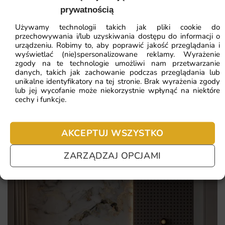
sprawiają, że motyw będzie cieszył oczy przez wiele lat,
prywatnością
zachowując pierwotną głębię barw i ostrość detali.
ZOBACZ WSZYSTKIE
Używamy technologii takich jak pliki cookie do
przechowywania i/lub uzyskiwania dostępu do informacji o
To rozwiązanie dla osób, które chcą wyróżnić się
urządzeniu. Robimy to, aby poprawić jakość przeglądania i
oryginalną aranżacją i połączyć estetykę z trwałością.
wyświetlać (nie)spersonalizowane reklamy. Wyrażenie
zgody na te technologie umożliwi nam przetwarzanie
Najczęściej zadawane pytania
Sprawdź najważniejsze atuty tej kompozycji:
danych, takich jak zachowanie podczas przeglądania lub
unikalne identyfikatory na tej stronie. Brak wyrażenia zgody
Pomagamy i doradzamy przy każdym zakupie. Ale jeżeli
lub jej wycofanie może niekorzystnie wpłynąć na niektóre
Elegancki motyw botaniczny
nie chcesz czekać – sprawdź najczęściej zadawane pytania.
cechy i funkcje.
Klimat klasycznego zielnika
Naturalna, zielona paleta
AKCEPTUJ WSZYSTKO
Uniwersalny akcent dekoracyjny
ZARZĄDZAJ OPCJAMI