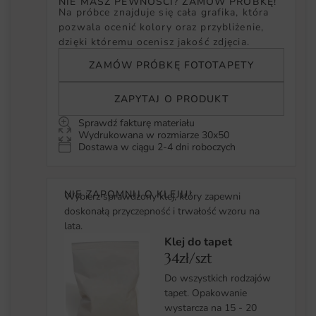
NIE MASZ PEWNOŚCI? ZAMÓW PRÓBKĘ!
Na próbce znajduje się cała grafika, która
pozwala ocenić kolory oraz przybliżenie,
dzięki któremu ocenisz jakość zdjęcia.
ZAMÓW PRÓBKĘ FOTOTAPETY
ZAPYTAJ O PRODUKT
Sprawdź fakturę materiału
Wydrukowana w rozmiarze 30x50
Dostawa w ciągu 2-4 dni roboczych
NIE ZAPOMNIJ O KLEJU!
Wybierz sprawdzony klej, który zapewni
doskonałą przyczepność i trwałość wzoru na
lata.
Klej do tapet
34zł/szt
Do wszystkich rodzajów
tapet. Opakowanie
wystarcza na 15 - 20