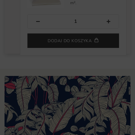
m².
−
+
DODAJ DO KOSZYKA