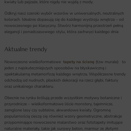
kwiaty lub pejzaże, które nigdy nie wyjdą z mody.
Odkryj nasz szeroki wybór wzorów w uniwersalnych, neutralnych
kolorach. Idealnie dopasują się do każdego wystroju wnętrza – od
nowoczesnego po klasyczny. Stwórz harmonijną przestrzeń pełną
elegancji i ponadczasowego stylu, która zachwyci każdego dnia
Aktualne trendy​
Nowoczesne wielkoformatowe
tapety na ścianę
(tzw murale) to
jeden z najskuteczniejszych sposobów na błyskawiczną i
spektakularną metamorfozę każdego wnętrza
.
Współczesne trendy
odchodzą od nudnych, płaskich dekoracji na rzecz głębi, faktury
oraz unikalnego charakteru.
Obecnie na rynku królują przede wszystkim motywy botaniczne i
przyrodnicze – wielkoformatowe liście monstery, tajemnicze,
zamglone lasy czy subtelne, akwarelowe kwiaty. Ogromną
popularnością cieszą się również wzory geometryczne, abstrakcje
przypominające nowoczesne malarstwo oraz fototapety imitujące
naturalne materiały, takie jak surowy beton, marmur ze złotymi