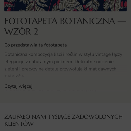
FOTOTAPETA BOTANICZNA —
WZÓR 2
Co przedstawia ta fototapeta
Botaniczna kompozycja liści i roślin w stylu vintage łączy
elegancję z naturalnym pięknem. Delikatne odcienie
zieleni i precyzyjne detale przywołują klimat dawnych
zielników.
Czytaj więcej
Motyw idealnie wpisuje się w styl klasyczny,
skandynawski i boho. To uniwersalne rozwiązanie dla
miłośników naturalnych inspiracji.
ZAUFAŁO NAM TYSIĄCE ZADOWOLONYCH
Gdzie sprawdzi się fototapeta Botaniczna
KLIENTÓW
Sprawdzi się w salonie urządzonym w stylu