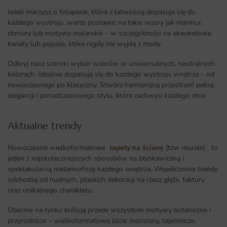
Jeżeli marzysz o fotapecie, która z łatwością dopasuje się do
każdego wystroju, warto postawić na takie wzory jak marmur,
chmury lub motywy malarskie – w szczególności na akwarelowe
kwiaty lub pejzaże, które nigdy nie wyjdą z mody.
Odkryj nasz szeroki wybór wzorów w uniwersalnych, neutralnych
kolorach. Idealnie dopasują się do każdego wystroju wnętrza – od
nowoczesnego po klasyczny. Stwórz harmonijną przestrzeń pełną
elegancji i ponadczasowego stylu, która zachwyci każdego dnia
Aktualne trendy​
Nowoczesne wielkoformatowe
tapety na ścianę
(tzw murale) to
jeden z najskuteczniejszych sposobów na błyskawiczną i
spektakularną metamorfozę każdego wnętrza
.
Współczesne trendy
odchodzą od nudnych, płaskich dekoracji na rzecz głębi, faktury
oraz unikalnego charakteru.
Obecnie na rynku królują przede wszystkim motywy botaniczne i
przyrodnicze – wielkoformatowe liście monstery, tajemnicze,