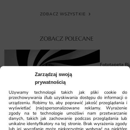
czas.
ZOBACZ WSZYSTKIE
Wymiary na miarę i łatwy montaż
Fototapeta Brąz Roślin We Mgle dostępna jest w różnych
wymiarach, co pozwala na idealne dopasowanie do
ZOBACZ POLECANE
indywidualnych potrzeb klientów. Dzięki możliwości
zamówienia tapety na wymiar, każdy może stworzyć
unikalną aranżację, która idealnie wpasuje się w jego
przestrzeń. Montaż fototapety jest niezwykle prosty i
Fototapeta Bi
intuicyjny, co pozwala na szybką zmianę wystroju wnętrza
Zarządzaj swoją
bez potrzeby angażowania specjalistów. Wystarczy
prywatnością
41.93
zł
64.5
przygotować powierzchnię, a następnie zastosować
Najniższa cena z
odpowiednie kleje i techniki aplikacji, aby cieszyć się
Używamy technologii takich jak pliki cookie do
przechowywania i/lub uzyskiwania dostępu do informacji o
nowym wyglądem swojego pomieszczenia.
urządzeniu. Robimy to, aby poprawić jakość przeglądania i
wyświetlać (nie)spersonalizowane reklamy. Wyrażenie
Dlaczego warto wybrać tę fototapetę
zgody na te technologie umożliwi nam przetwarzanie
danych, takich jak zachowanie podczas przeglądania lub
Nowoczesny design, który wprowadza harmonię do
Fototapeta Twister
unikalne identyfikatory na tej stronie. Brak wyrażenia zgody
lub jej wycofanie może niekorzystnie wpłynąć na niektóre
wnętrz.