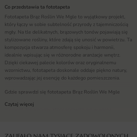
Co przedstawia ta fototapeta
Fototapeta Brąz Roślin We Mgle to wyjątkowy projekt,
który łączy w sobie subtelność przyrody z tajemniczością
mgły. Na tle delikatnych, brązowych tonów pojawiają się
stylizowane rośliny, które zdają się unosić w powietrzu. Ta
kompozycja stwarza atmosferę spokoju i harmonii,
idealnie wpisując się w różnorodne aranżacje wnętrz.
Dzięki ciekawej palecie kolorów oraz oryginalnemu
wzornictwu, fototapeta doskonale oddaje piękno natury,
wprowadzając jej esencję do każdego pomieszczenia.
Gdzie sprawdzi się fototapeta Brąz Roślin We Mgle
Fototapeta Brąz Roślin We Mgle to wszechstronny
Czytaj więcej
element dekoracyjny, który sprawdzi się w wielu
przestrzeniach. Doskonale nadaje się do biura, gdzie
stworzy przyjemną atmosferę sprzyjającą pracy oraz
kreatywności. Można ją także wykorzystać w salonie, aby
ZAUFAŁO NAM TYSIĄCE ZADOWOLONYCH