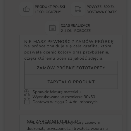
PRODUKT POLSKI
POWYŻEJ 500 ZŁ
I EKOLOGICZNY
DOSTAWA GRATIS
CZAS REALIZACJI
2-4 DNI ROBOCZE
NIE MASZ PEWNOŚCI? ZAMÓW PRÓBKĘ!
Na próbce znajduje się cała grafika, która
pozwala ocenić kolory oraz przybliżenie,
dzięki któremu ocenisz jakość zdjęcia.
ZAMÓW PRÓBKĘ FOTOTAPETY
ZAPYTAJ O PRODUKT
Sprawdź fakturę materiału
Wydrukowana w rozmiarze 30x50
Dostawa w ciągu 2-4 dni roboczych
NIE ZAPOMNIJ O KLEJU!
Wybierz sprawdzony klej, który zapewni
doskonałą przyczepność i trwałość wzoru na