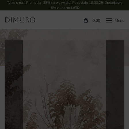
Tylko u nas! Promocja -35% na wszystko! Pozostało
10:00:24
. Dodatkowe
-5% z kodem
LATO
0.00