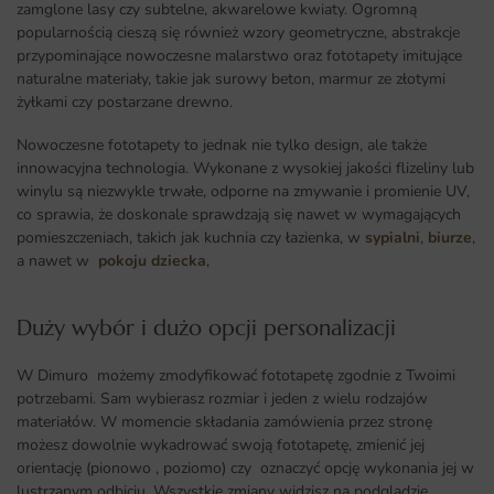
zamglone lasy czy subtelne, akwarelowe kwiaty. Ogromną
popularnością cieszą się również wzory geometryczne, abstrakcje
przypominające nowoczesne malarstwo oraz fototapety imitujące
naturalne materiały, takie jak surowy beton, marmur ze złotymi
żyłkami czy postarzane drewno.
Nowoczesne fototapety to jednak nie tylko design, ale także
innowacyjna technologia. Wykonane z wysokiej jakości flizeliny lub
winylu są niezwykle trwałe, odporne na zmywanie i promienie UV,
co sprawia, że doskonale sprawdzają się nawet w wymagających
pomieszczeniach, takich jak kuchnia czy łazienka, w
sypialni
,
biurze
,
a nawet w
pokoju dziecka
,
Duży wybór i dużo opcji personalizacji ​
W Dimuro możemy zmodyfikować fototapetę zgodnie z Twoimi
potrzebami. Sam wybierasz rozmiar i jeden z wielu rodzajów
materiałów. W momencie składania zamówienia przez stronę
możesz dowolnie wykadrować swoją fototapetę, zmienić jej
orientację (pionowo , poziomo) czy oznaczyć opcję wykonania jej w
lustrzanym odbiciu. Wszystkie zmiany widzisz na podglądzie.