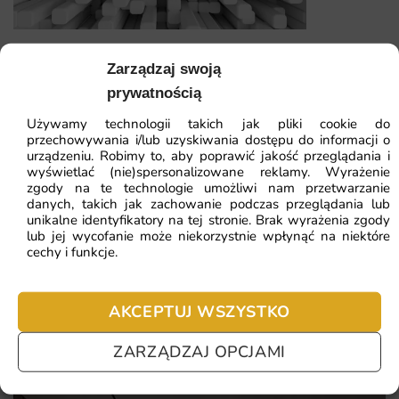
charakteru pomieszczeniom.
Wysoka jakość wykonania, zapewniająca trwałość i
Fototapeta Białe tło 3D
Zarządzaj swoją
estetyczny wygląd przez wiele lat.
prywatnością
Ekologiczne materiały i farby, bezpieczne dla zdrowia i
41.93
zł
64.51
zł
środowiska.
Używamy technologii takich jak pliki cookie do
przechowywania i/lub uzyskiwania dostępu do informacji o
Najniższa cena z 30 dni:
41.93
zł
Łatwy montaż oraz możliwość zamówienia w dowolnych
urządzeniu. Robimy to, aby poprawić jakość przeglądania i
wyświetlać (nie)spersonalizowane reklamy. Wyrażenie
wymiarach, co ułatwia aranżację wnętrza.
ZOBACZ WSZYSTKIE
zgody na te technologie umożliwi nam przetwarzanie
danych, takich jak zachowanie podczas przeglądania lub
unikalne identyfikatory na tej stronie. Brak wyrażenia zgody
lub jej wycofanie może niekorzystnie wpłynąć na niektóre
cechy i funkcje.
Najczęściej zadawane pytania
Pomagamy i doradzamy przy każdym zakupie. Ale jeżeli
AKCEPTUJ WSZYSTKO
nie chcesz czekać – sprawdź najczęściej zadawane pytania.
ZARZĄDZAJ OPCJAMI