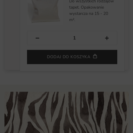
Do wszystkich rodzajów
tapet. Opakowanie
wystarcza na 15 - 20
m².
−
+
DODAJ DO KOSZYKA