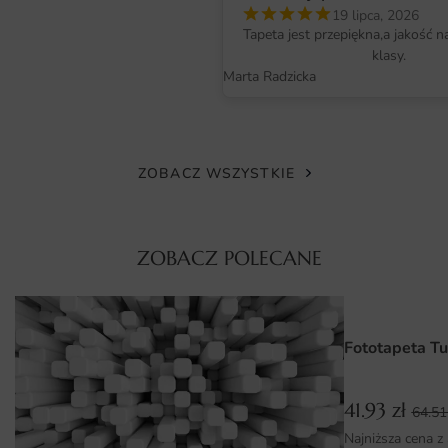
intensywność kolorów. Dzięki zastosowaniu
19 lipca, 2026
ekologicznych farb, fototapeta jest bezpieczna dla zdrowia
Tapeta jest przepiękna,a jakość n
klasy.
i środowiska, co czyni ją idealnym wyborem do każdego
Marta Radzicka
wnętrza.
Wymiary na miarę i łatwy montaż
Jedną z największych zalet fototapety Brązowa Tekstura
ZOBACZ WSZYSTKIE
Zebry jest możliwość zamówienia jej w różnych
wymiarach, dostosowanych do indywidualnych potrzeb
klienta. Dzięki temu z łatwością dopasujesz ją do swojego
ZOBACZ POLECANE
wnętrza, niezależnie od jego wielkości. Montaż fototapety
jest prosty i nie wymaga specjalistycznych umiejętności –
wystarczy odpowiedni klej oraz kilka podstawowych
narzędzi, aby cieszyć się nową dekoracją w zaledwie kilka
Fototapeta Tu
chwil.
Dlaczego warto wybrać tę fototapetę
41.93
zł
64.5
Najniższa cena z
Oryginalny design, który przyciąga uwagę i nadaje