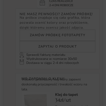
CZAS REALIZACJI
2-4 DNI ROBOCZE
NIE MASZ PEWNOŚCI? ZAMÓW PRÓBKĘ!
Na próbce znajduje się cała grafika, która
pozwala ocenić kolory oraz przybliżenie,
dzięki któremu ocenisz jakość zdjęcia.
ZAMÓW PRÓBKĘ FOTOTAPETY
ZAPYTAJ O PRODUKT
Sprawdź fakturę materiału
Wydrukowana w rozmiarze 30x50
Dostawa w ciągu 2-4 dni roboczych
NIE ZAPOMNIJ O KLEJU!
Wybierz sprawdzony klej, który zapewni
doskonałą przyczepność i trwałość wzoru na
lata.
Klej do tapet
34zł/szt