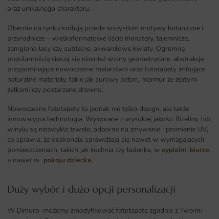
oraz unikalnego charakteru.
Obecnie na rynku królują przede wszystkim motywy botaniczne i
przyrodnicze – wielkoformatowe liście monstery, tajemnicze,
zamglone lasy czy subtelne, akwarelowe kwiaty. Ogromną
popularnością cieszą się również wzory geometryczne, abstrakcje
przypominające nowoczesne malarstwo oraz fototapety imitujące
naturalne materiały, takie jak surowy beton, marmur ze złotymi
żyłkami czy postarzane drewno.
Nowoczesne fototapety to jednak nie tylko design, ale także
innowacyjna technologia. Wykonane z wysokiej jakości flizeliny lub
winylu są niezwykle trwałe, odporne na zmywanie i promienie UV,
co sprawia, że doskonale sprawdzają się nawet w wymagających
pomieszczeniach, takich jak kuchnia czy łazienka, w
sypialni
,
biurze
,
a nawet w
pokoju dziecka
,
Duży wybór i dużo opcji personalizacji ​
W Dimuro możemy zmodyfikować fototapetę zgodnie z Twoimi