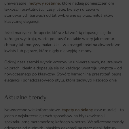
uniwersalne
motywy roślinne
, które nadają pomieszczeniom
lekkości i przytulności. Lasy, liście, kwiaty i drzewa w
stonowanych barwach od lat wybierane są przez miłośników
klasycznej elegancji.
Jeżeli marzysz o fotapecie, która z łatwością dopasuje się do
każdego wystroju, warto postawić na takie wzory jak marmur,
chmury lub motywy malarskie – w szczególności na akwarelowe
kwiaty lub pejzaże, które nigdy nie wyjdą z mody.
Odkryj nasz szeroki wybór wzorów w uniwersalnych, neutralnych
kolorach. Idealnie dopasują się do każdego wystroju wnętrza – od
nowoczesnego po klasyczny. Stwórz harmonijną przestrzeń pełną
elegancji i ponadczasowego stylu, która zachwyci każdego dnia
Aktualne trendy​
Nowoczesne wielkoformatowe
tapety na ścianę
(tzw murale) to
jeden z najskuteczniejszych sposobów na błyskawiczną i
spektakularną metamorfozę każdego wnętrza
.
Współczesne trendy
odchodzą od nudnych, płaskich dekoracji na rzecz głębi, faktury