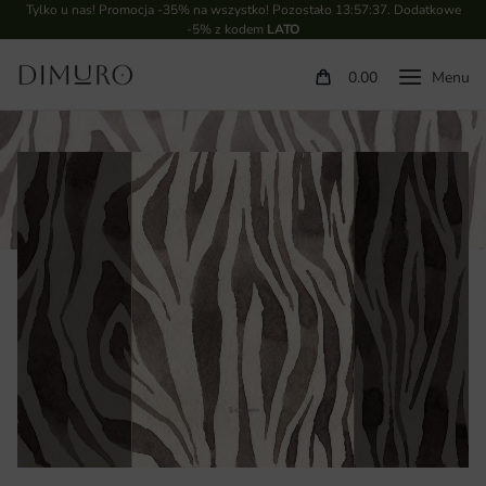
Tylko u nas! Promocja -35% na wszystko! Pozostało
13:57:37
. Dodatkowe
-5% z kodem
LATO
0.00