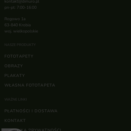
kontakt@dimuro.pl
pn-pt: 7:00-16:00
Rogowo 1a
63-840 Krobia
woj. wielkopolskie
NASZE PRODUKTY
FOTOTAPETY
OBRAZY
PLAKATY
WŁASNA FOTOTAPETA
WAŻNE LINKI
PŁATNOŚCI I DOSTAWA
KONTAKT
POLITYKA PRYWATNOŚCI