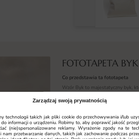
FOTOTAPETA BYK
Co przedstawia ta fototapeta
Wzór Byk to majestatyczny byk, kt
spojrzenia. Kompozycja oddaje siła
Zarządzaj swoją prywatnością
wyrazistego charakteru oraz indyw
 technologii takich jak pliki cookie do przechowywania i/lub uzy
Motyw zaprojektowano z myślą o n
 do informacji o urządzeniu. Robimy to, aby poprawić jakość przegl
równowaga między estetyką a funkc
lać (nie)spersonalizowane reklamy. Wyrażenie zgody na te tec
komponuje się z różnorodnymi sty
i nam przetwarzanie danych, takich jak zachowanie podczas prze