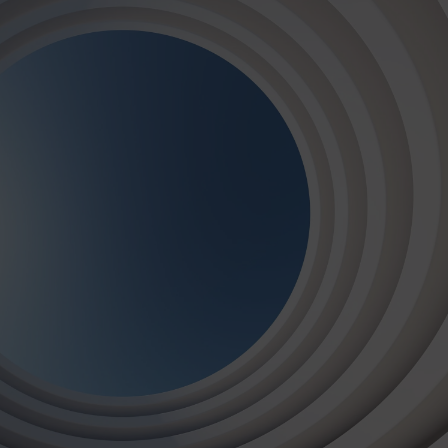
Ekologiczne tusze i certyfikowane
alergików.
Szybka wysyłka i prosty montaż dzię
zamówienia.