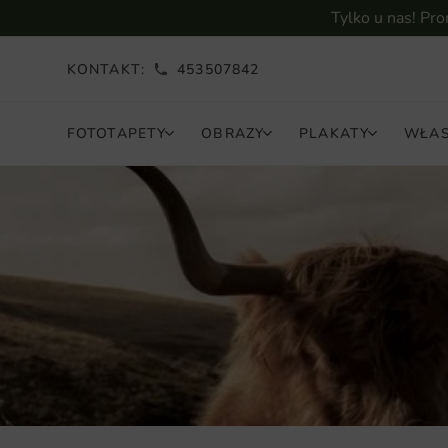
Tylko u nas! Pr
KONTAKT:
453507842
FOTOTAPETY
OBRAZY
PLAKATY
WŁAS