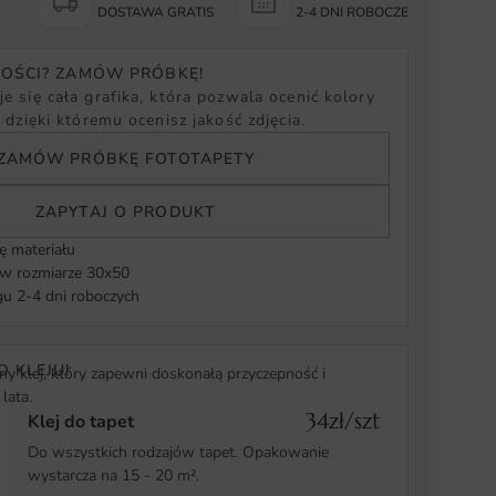
Y
DOSTAWA GRATIS
2-4 DNI ROBOCZE
NOŚCI? ZAMÓW PRÓBKĘ!
e się cała grafika, która pozwala ocenić kolory
, dzięki któremu ocenisz jakość zdjęcia.
ZAMÓW PRÓBKĘ FOTOTAPETY
ZAPYTAJ O PRODUKT
ę materiału
 rozmiarze 30x50
u 2-4 dni roboczych
O KLEJU!
y klej, który zapewni doskonałą przyczepność i
lata.
34zł/szt
Klej do tapet
Do wszystkich rodzajów tapet. Opakowanie
wystarcza na 15 - 20 m².