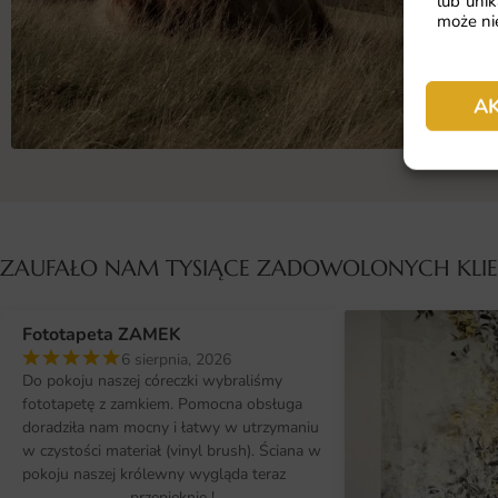
lub unik
może nie
A
ZAUFAŁO NAM TYSIĄCE ZADOWOLONYCH KL
Fototapeta ZAMEK
6 sierpnia, 2026
Do pokoju naszej córeczki wybraliśmy
fototapetę z zamkiem. Pomocna obsługa
doradziła nam mocny i łatwy w utrzymaniu
w czystości materiał (vinyl brush). Ściana w
pokoju naszej królewny wygląda teraz
przepięknie !