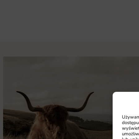
Używamy
dostępu
wyświet
umożliw