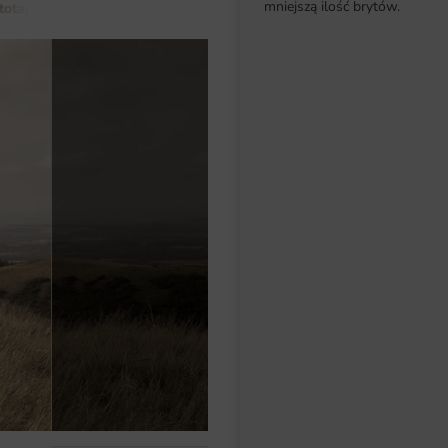
mniejszą ilość brytów.
totapety do salonu
Fototapeta Byk