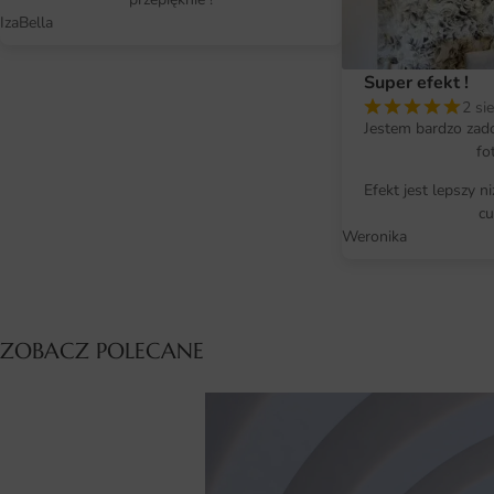
IzaBella
Super efekt !
2 si
Jestem bardzo zad
fo
Efekt jest lepszy n
cu
Weronika
ZOBACZ POLECANE