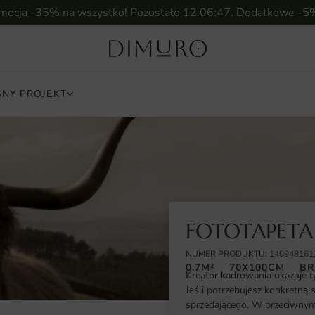
omocja -35% na wszystko! Pozostało
12:06:46
. Dodatkowe -5
NY PROJEKT
FOTOTAPETA
NUMER PRODUKTU: 140948161
0.7M²
70X100CM
BR
Kreator kadrowania ukazuje t
Jeśli potrzebujesz konkretną 
sprzedającego. W przeciwnym 