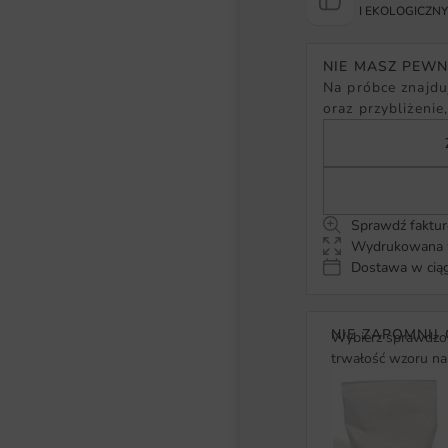
I EKOLOGICZN
NIE MASZ PEW
Na próbce znajduj
oraz przybliżenie
Sprawdź faktur
Wydrukowana w
Dostawa w ciąg
NIE ZAPOMNIJ 
Wybierz sprawdzon
trwałość wzoru na 