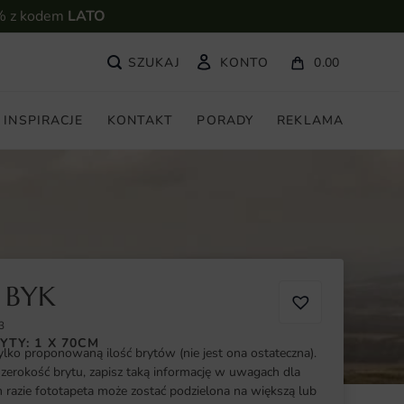
% z kodem
LATO
KONTO
0.00
INSPIRACJE
KONTAKT
PORADY
REKLAMA
 BYK
3
YTY: 1 X 70CM
ylko proponowaną ilość brytów (nie jest ona ostateczna).
szerokość brytu, zapisz taką informację w uwagach dla
razie fototapeta może zostać podzielona na większą lub