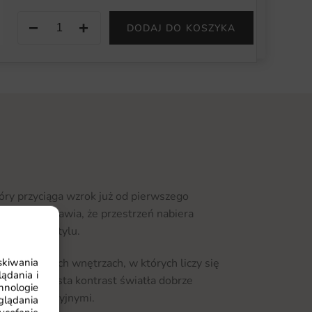
−
+
DODAJ DO KOSZYKA
óry przyciąga wzrok już od pierwszego
 natury i sprawia, że przestrzeń nabiera
idualnego stylu.
skiwania
owoczesnych wnętrzach, w których liczy się
ądania i
ją. Wyrazista kontrast światła dobrze
hnologie
lami aranżacyjnymi.
glądania