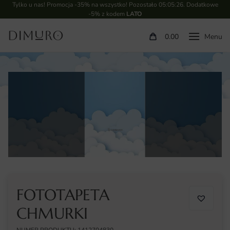
Tylko u nas! Promocja -35% na wszystko! Pozostało
05:05:25
. Dodatkowe
-5% z kodem
LATO
0.00
FOTOTAPETA
CHMURKI