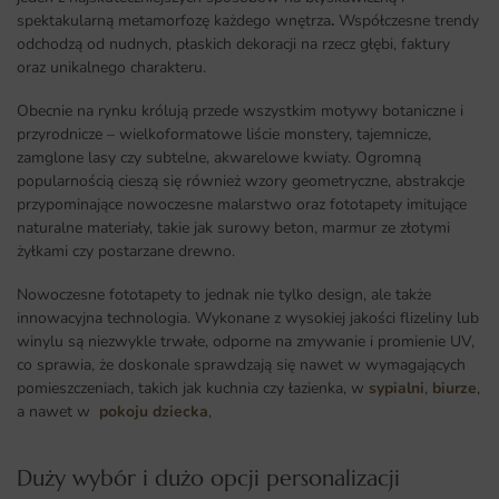
spektakularną metamorfozę każdego wnętrza
.
Współczesne trendy
odchodzą od nudnych, płaskich dekoracji na rzecz głębi, faktury
oraz unikalnego charakteru.
Obecnie na rynku królują przede wszystkim motywy botaniczne i
przyrodnicze – wielkoformatowe liście monstery, tajemnicze,
zamglone lasy czy subtelne, akwarelowe kwiaty. Ogromną
popularnością cieszą się również wzory geometryczne, abstrakcje
przypominające nowoczesne malarstwo oraz fototapety imitujące
naturalne materiały, takie jak surowy beton, marmur ze złotymi
żyłkami czy postarzane drewno.
Nowoczesne fototapety to jednak nie tylko design, ale także
innowacyjna technologia. Wykonane z wysokiej jakości flizeliny lub
winylu są niezwykle trwałe, odporne na zmywanie i promienie UV,
co sprawia, że doskonale sprawdzają się nawet w wymagających
pomieszczeniach, takich jak kuchnia czy łazienka, w
sypialni
,
biurze
,
a nawet w
pokoju dziecka
,
Duży wybór i dużo opcji personalizacji ​