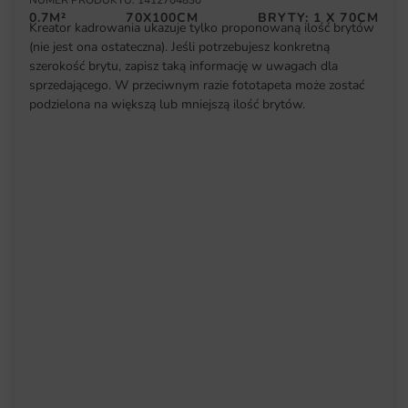
NUMER PRODUKTU: 1412704830
0.7M²
70X100CM
BRYTY: 1 X 70CM
Kreator kadrowania ukazuje tylko proponowaną ilość brytów
(nie jest ona ostateczna). Jeśli potrzebujesz konkretną
szerokość brytu, zapisz taką informację w uwagach dla
sprzedającego. W przeciwnym razie fototapeta może zostać
podzielona na większą lub mniejszą ilość brytów.