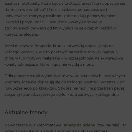
Szukasz fototapety, która będzie Ci służyć przez lata i dopasuje się
do zmian we wnętrzu? U nas znajdziesz ponadczasowe i
uniwersalne
motywy roślinne
, które nadają pomieszczeniom
lekkości i przytulności. Lasy, liście, kwiaty i drzewa w
stonowanych barwach od lat wybierane są przez miłośników
klasycznej elegancji.
Jeżeli marzysz o fotapecie, która z łatwością dopasuje się do
każdego wystroju, warto postawić na takie wzory jak marmur,
chmury lub motywy malarskie – w szczególności na akwarelowe
kwiaty lub pejzaże, które nigdy nie wyjdą z mody.
Odkryj nasz szeroki wybór wzorów w uniwersalnych, neutralnych
kolorach. Idealnie dopasują się do każdego wystroju wnętrza – od
nowoczesnego po klasyczny. Stwórz harmonijną przestrzeń pełną
elegancji i ponadczasowego stylu, która zachwyci każdego dnia
Aktualne trendy​
Nowoczesne wielkoformatowe
tapety na ścianę
(tzw murale) to
jeden z najskuteczniejszych sposobów na błyskawiczną i