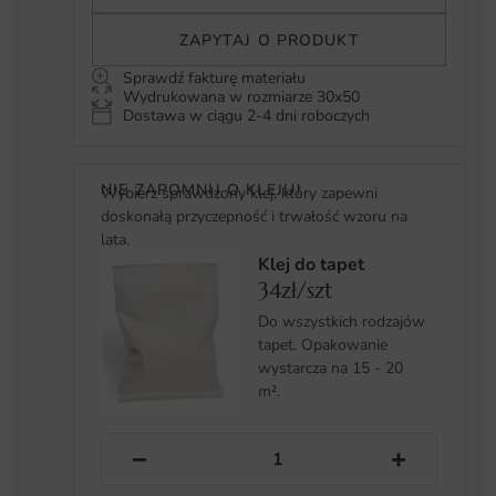
ZAPYTAJ O PRODUKT
Sprawdź fakturę materiału
Wydrukowana w rozmiarze 30x50
Dostawa w ciągu 2-4 dni roboczych
NIE ZAPOMNIJ O KLEJU!
Wybierz sprawdzony klej, który zapewni
doskonałą przyczepność i trwałość wzoru na
lata.
Klej do tapet
34zł/szt
Do wszystkich rodzajów
tapet. Opakowanie
wystarcza na 15 - 20
m².
−
+