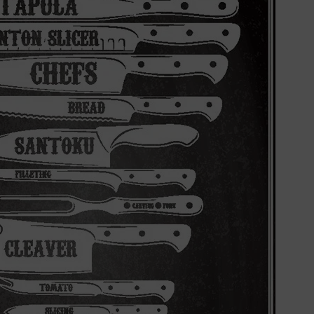
unikalna kompozycja Ciemne Tło w
indywidualnego charakteru
ekologiczna włóknina o wysokiej g