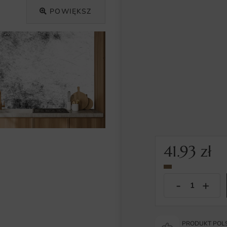
POWIĘKSZ
41.93
zł
PRODUKT POLS