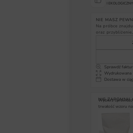
I EKOLOGICZN
NIE MASZ PEW
Na próbce znajduj
oraz przybliżenie
Sprawdź faktur
Wydrukowana w
Dostawa w ciąg
NIE ZAPOMNIJ 
Wybierz sprawdzon
trwałość wzoru na 