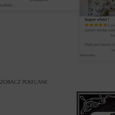
IzaBella
Super efekt !
2 si
Jestem bardzo zad
fo
Efekt jest lepszy n
cu
Weronika
ZOBACZ POLECANE