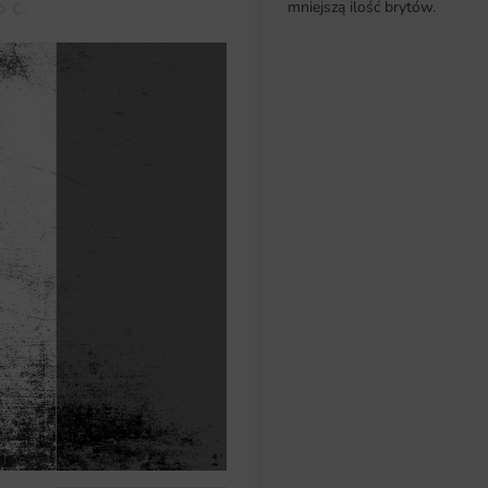
mniejszą ilość brytów.
Czerń i Biel
Fototapeta Ciemne Tło