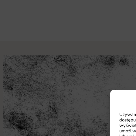
Używamy
dostępu
wyświet
umożliw