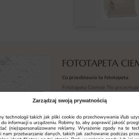
FOTOTAPETA CIE
Co przedstawia ta fototapeta
Fototapeta Ciemne Tło prezentuje 
wyciszająco i porządkuje przestrz
Zarządzaj swoją prywatnością
dla mebli i dodatków.
 technologii takich jak pliki cookie do przechowywania i/lub uzy
Motyw Ciemne Tło podkreśla nowo
 do informacji o urządzeniu. Robimy to, aby poprawić jakość przegl
pozostałe elementy aranżacji.
lać (nie)spersonalizowane reklamy. Wyrażenie zgody na te tec
i nam przetwarzanie danych, takich jak zachowanie podczas prze