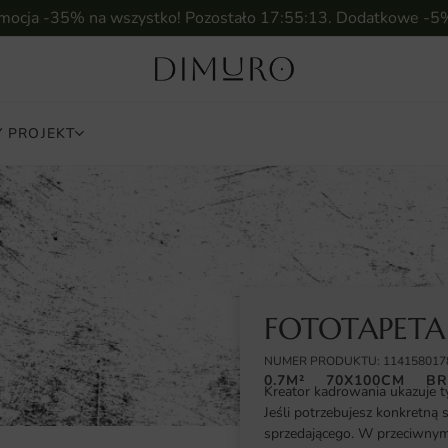
omocja -35% na wszystko! Pozostało
17:55:12
. Dodatkowe -5
 PROJEKT
FOTOTAPETA
NUMER PRODUKTU: 114158017
0.7M²
70X100CM
BR
Kreator kadrowania ukazuje t
Jeśli potrzebujesz konkretną 
sprzedającego. W przeciwnym 