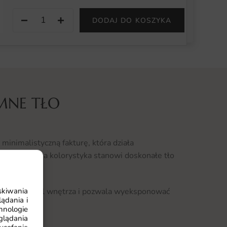
−
+
DODAJ DO KOSZYKA
MNE TŁO
minimalistyczną fakturę, która działa
eń. Stonowana kolorystyka stanowi doskonałe tło
skiwania
czesny styl wnętrza i pozwala wyeksponować
ądania i
hnologie
glądania