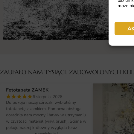
lub unik
może nie
A
ZAUFAŁO NAM TYSIĄCE ZADOWOLONYCH KL
Fototapeta ZAMEK
6 sierpnia, 2026
Do pokoju naszej córeczki wybraliśmy
fototapetę z zamkiem. Pomocna obsługa
doradziła nam mocny i łatwy w utrzymaniu
w czystości materiał (vinyl brush). Ściana w
pokoju naszej królewny wygląda teraz
przepięknie !