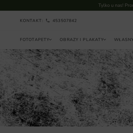
Tylko u nas! Pr
KONTAKT:
453507842
FOTOTAPETY
OBRAZY I PLAKATY
WŁASNY