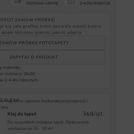
Y
DOSTAWA GRATIS
2-4 DNI ROBOCZE
NOŚCI? ZAMÓW PRÓBKĘ!
e się cała grafika, która pozwala ocenić kolory
, dzięki któremu ocenisz jakość zdjęcia.
ZAMÓW PRÓBKĘ FOTOTAPETY
ZAPYTAJ O PRODUKT
ę materiału
 rozmiarze 30x50
u 2-4 dni roboczych
O KLEJU!
y klej, który zapewni doskonałą przyczepność i
lata.
34zł/szt
Klej do tapet
Do wszystkich rodzajów tapet. Opakowanie
wystarcza na 15 - 20 m².