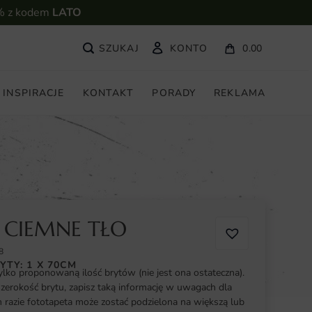
% z kodem
LATO
KONTO
0.00
INSPIRACJE
KONTAKT
PORADY
REKLAMA
 CIEMNE TŁO
8
YTY: 1 X 70CM
ylko proponowaną ilość brytów (nie jest ona ostateczna).
szerokość brytu, zapisz taką informację w uwagach dla
razie fototapeta może zostać podzielona na większą lub