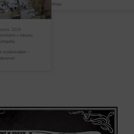
Alicja
Każdą fototapetę produkujemy na w
do centymetra, dzięki czemu idealn
erpnia, 2026
Montaż jest intuicyjny – wystarczy 
owolona z zakupu
nakleić kolejne pasy zgodnie z num
totapety.
obraz.
iż oczekiwałam –
downie!
Dlaczego warto wybrać tę fotota
Fototapeta Ciemne Tło to połączeni
produkcie. Każdy element – od proj
przemyślany tak, aby spełniał ocz
klientów.
profesjonalne doradztwo naszego 
wariant produktu
bezpieczne, certyfikowane atramen
pomieszczeń dziecięcych