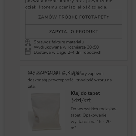
pozwala ocenić kolory oraz przybliżenie,
dzięki któremu ocenisz jakość zdjęcia.
ZAMÓW PRÓBKĘ FOTOTAPETY
ZAPYTAJ O PRODUKT
Sprawdź fakturę materiału
Wydrukowana w rozmiarze 30x50
Dostawa w ciągu 2-4 dni roboczych
NIE ZAPOMNIJ O KLEJU!
Wybierz sprawdzony klej, który zapewni
doskonałą przyczepność i trwałość wzoru na
lata.
Klej do tapet
34zł/szt
Do wszystkich rodzajów
tapet. Opakowanie
wystarcza na 15 - 20
m².