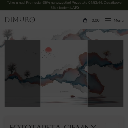
Tylko u nas! Promocja -35% na wszystko! Pozostało
04:52:43
. Dodatkowe
-5% z kodem
LATO
0.00
FOTOTAPETA CIEMNY