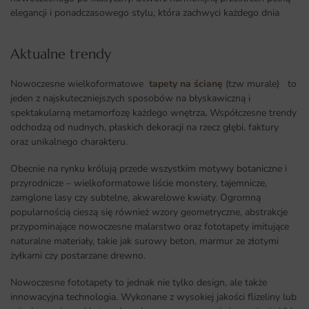
elegancji i ponadczasowego stylu, która zachwyci każdego dnia
Aktualne trendy​
Nowoczesne wielkoformatowe
tapety na ścianę
(tzw murale) to
jeden z najskuteczniejszych sposobów na błyskawiczną i
spektakularną metamorfozę każdego wnętrza
.
Współczesne trendy
odchodzą od nudnych, płaskich dekoracji na rzecz głębi, faktury
oraz unikalnego charakteru.
Obecnie na rynku królują przede wszystkim motywy botaniczne i
przyrodnicze – wielkoformatowe liście monstery, tajemnicze,
zamglone lasy czy subtelne, akwarelowe kwiaty. Ogromną
popularnością cieszą się również wzory geometryczne, abstrakcje
przypominające nowoczesne malarstwo oraz fototapety imitujące
naturalne materiały, takie jak surowy beton, marmur ze złotymi
żyłkami czy postarzane drewno.
Nowoczesne fototapety to jednak nie tylko design, ale także
innowacyjna technologia. Wykonane z wysokiej jakości flizeliny lub