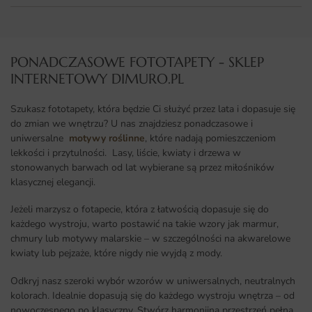
PONADCZASOWE FOTOTAPETY - SKLEP
INTERNETOWY DIMURO.PL​
Szukasz fototapety, która będzie Ci służyć przez lata i dopasuje się
do zmian we wnętrzu? U nas znajdziesz ponadczasowe i
uniwersalne
motywy roślinne
, które nadają pomieszczeniom
lekkości i przytulności. Lasy, liście, kwiaty i drzewa w
stonowanych barwach od lat wybierane są przez miłośników
klasycznej elegancji.
Jeżeli marzysz o fotapecie, która z łatwością dopasuje się do
każdego wystroju, warto postawić na takie wzory jak marmur,
chmury lub motywy malarskie – w szczególności na akwarelowe
kwiaty lub pejzaże, które nigdy nie wyjdą z mody.
Odkryj nasz szeroki wybór wzorów w uniwersalnych, neutralnych
kolorach. Idealnie dopasują się do każdego wystroju wnętrza – od
nowoczesnego po klasyczny. Stwórz harmonijną przestrzeń pełną