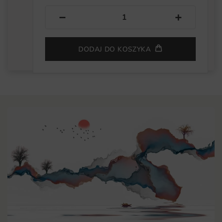
−
+
DODAJ DO KOSZYKA