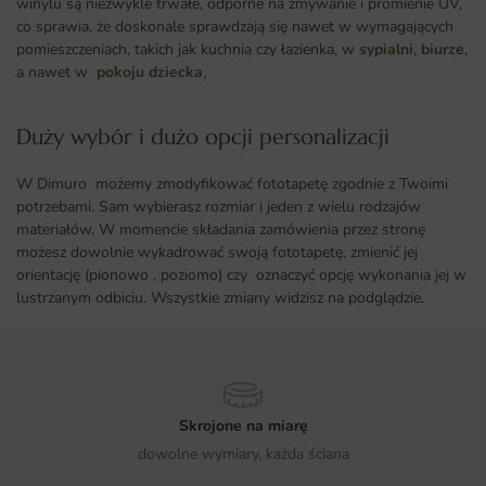
winylu są niezwykle trwałe, odporne na zmywanie i promienie UV,
co sprawia, że doskonale sprawdzają się nawet w wymagających
pomieszczeniach, takich jak kuchnia czy łazienka, w
sypialni
,
biurze
,
a nawet w
pokoju dziecka
,
Duży wybór i dużo opcji personalizacji ​
W Dimuro możemy zmodyfikować fototapetę zgodnie z Twoimi
potrzebami. Sam wybierasz rozmiar i jeden z wielu rodzajów
materiałów. W momencie składania zamówienia przez stronę
możesz dowolnie wykadrować swoją fototapetę, zmienić jej
orientację (pionowo , poziomo) czy oznaczyć opcję wykonania jej w
lustrzanym odbiciu. Wszystkie zmiany widzisz na podglądzie.
Skrojone na miarę
dowolne wymiary, każda ściana