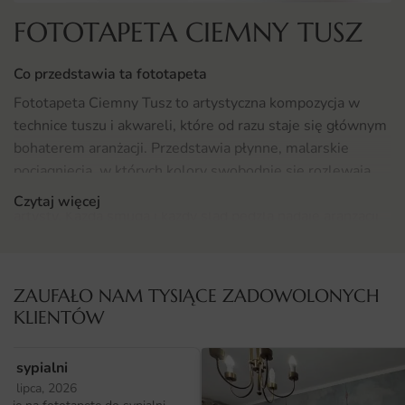
FOTOTAPETA CIEMNY TUSZ
Co przedstawia ta fototapeta
Fototapeta Ciemny Tusz to artystyczna kompozycja w
technice tuszu i akwareli, które od razu staje się głównym
bohaterem aranżacji. Przedstawia płynne, malarskie
pociągnięcia, w których kolory swobodnie się rozlewają,
tworząc wrażenie unikatowego dzieła namalowanego ręką
Czytaj więcej
artysty. Każda smuga i każdy ślad pędzla nadaje aranżacji
indywidualnego, niepowtarzalnego charakteru.
Subtelne przejścia barw, miękkie kontury i artystyczna
ZAUFAŁO NAM TYSIĄCE ZADOWOLONYCH
nuta sprawiają, że kompozycja przyciąga wzrok,
KLIENTÓW
jednocześnie nie przytłaczając wnętrza.
Gdzie sprawdzi się fototapeta Ciemny Tusz
o sypialni
25 lipca, 2026
Ten motyw świetnie odnajdzie się w przestrzeni salonu,