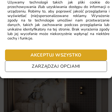
Używamy technologii takich jak pliki cookie do
przechowywania i/lub uzyskiwania dostępu do informacji o
artystyczny, malarski efekt podkreślający indywidualny
Najczęściej zadawane pytania
urządzeniu. Robimy to, aby poprawić jakość przeglądania i
smak
wyświetlać (nie)spersonalizowane reklamy. Wyrażenie
Pomagamy i doradzamy przy każdym zakupie. Ale jeżeli
zgody na te technologie umożliwi nam przetwarzanie
do wyboru kilka rodzajów podłoża, w tym flizelina premium
danych, takich jak zachowanie podczas przeglądania lub
nie chcesz czekać – sprawdź najczęściej zadawane pytania.
unikalne identyfikatory na tej stronie. Brak wyrażenia zgody
i winyle
lub jej wycofanie może niekorzystnie wpłynąć na niektóre
cechy i funkcje.
unikatowy motyw Ciemny Tusz, którego nie znajdziesz w
masowej ofercie
estetyka, która świetnie współgra z popularnymi stylami
AKCEPTUJ WSZYSTKO
wnętrz
ZARZĄDZAJ OPCJAMI