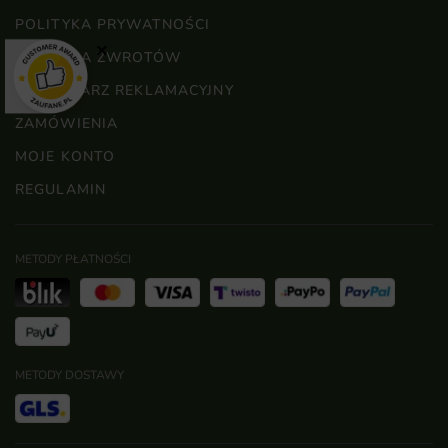
POLITYKA PRYWATNOŚCI
×
POLITYKA ZWROTÓW
FORMULARZ REKLAMACYJNY
ZAMÓWIENIA
MOJE KONTO
REGULAMIN
METODY PŁATNOŚCI
METODY DOSTAWY