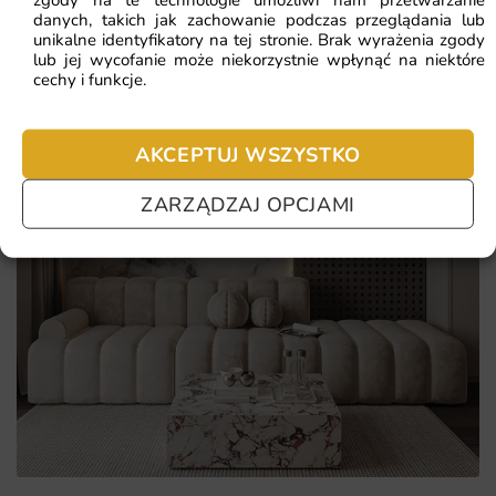
danych, takich jak zachowanie podczas przeglądania lub
możliwość zamówienia próbki pozwala sprawdzić jakość
unikalne identyfikatory na tej stronie. Brak wyrażenia zgody
lub jej wycofanie może niekorzystnie wpłynąć na niektóre
materiału przed finalnym zakupem
cechy i funkcje.
AKCEPTUJ WSZYSTKO
ZARZĄDZAJ OPCJAMI