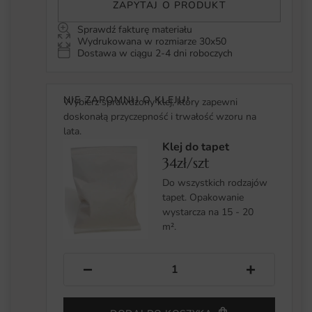
ZAPYTAJ O PRODUKT
Sprawdź fakturę materiału
Wydrukowana w rozmiarze 30x50
Dostawa w ciągu 2-4 dni roboczych
NIE ZAPOMNIJ O KLEJU!
Wybierz sprawdzony klej, który zapewni
doskonałą przyczepność i trwałość wzoru na
lata.
Klej do tapet
34zł/szt
Do wszystkich rodzajów
tapet. Opakowanie
wystarcza na 15 - 20
m².
−
+