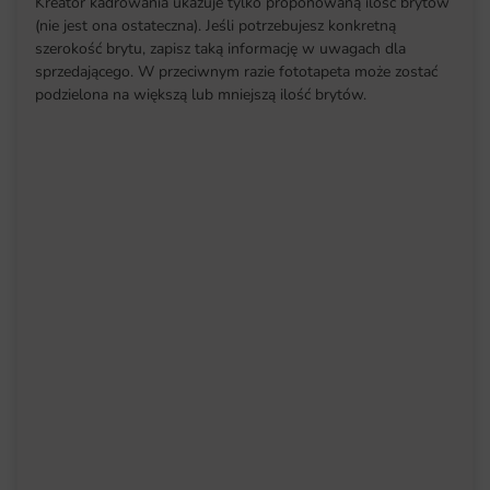
Kreator kadrowania ukazuje tylko proponowaną ilość brytów
(nie jest ona ostateczna). Jeśli potrzebujesz konkretną
szerokość brytu, zapisz taką informację w uwagach dla
sprzedającego. W przeciwnym razie fototapeta może zostać
podzielona na większą lub mniejszą ilość brytów.