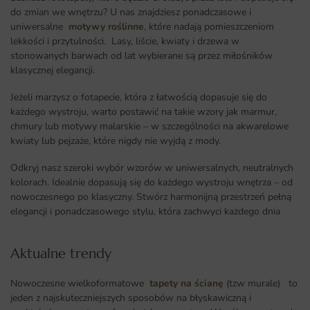
do zmian we wnętrzu? U nas znajdziesz ponadczasowe i
uniwersalne
motywy roślinne
, które nadają pomieszczeniom
lekkości i przytulności. Lasy, liście, kwiaty i drzewa w
stonowanych barwach od lat wybierane są przez miłośników
klasycznej elegancji.
Jeżeli marzysz o fotapecie, która z łatwością dopasuje się do
każdego wystroju, warto postawić na takie wzory jak marmur,
chmury lub motywy malarskie – w szczególności na akwarelowe
kwiaty lub pejzaże, które nigdy nie wyjdą z mody.
Odkryj nasz szeroki wybór wzorów w uniwersalnych, neutralnych
kolorach. Idealnie dopasują się do każdego wystroju wnętrza – od
nowoczesnego po klasyczny. Stwórz harmonijną przestrzeń pełną
elegancji i ponadczasowego stylu, która zachwyci każdego dnia
Aktualne trendy​
Nowoczesne wielkoformatowe
tapety na ścianę
(tzw murale) to
jeden z najskuteczniejszych sposobów na błyskawiczną i