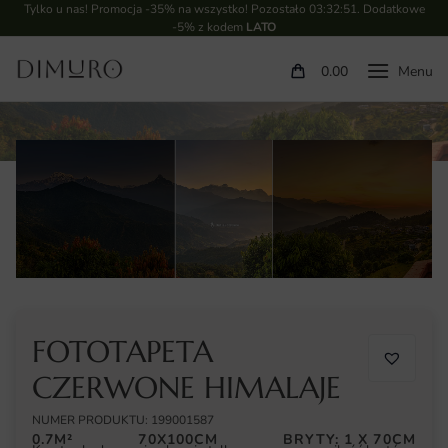
Tylko u nas! Promocja -35% na wszystko! Pozostało
03:32:51
. Dodatkowe
-5% z kodem
LATO
0.00
FOTOTAPETA
CZERWONE HIMALAJE
NUMER PRODUKTU: 199001587
0.7M²
70X100CM
BRYTY: 1 X 70CM