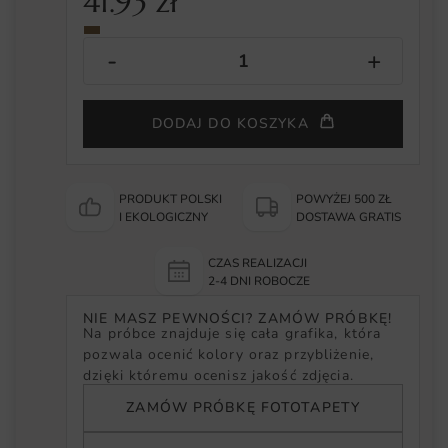
41.93
zł
DODAJ DO KOSZYKA
PRODUKT POLSKI
POWYŻEJ 500 ZŁ
I EKOLOGICZNY
DOSTAWA GRATIS
CZAS REALIZACJI
2-4 DNI ROBOCZE
NIE MASZ PEWNOŚCI? ZAMÓW PRÓBKĘ!
Na próbce znajduje się cała grafika, która
pozwala ocenić kolory oraz przybliżenie,
dzięki któremu ocenisz jakość zdjęcia.
ZAMÓW PRÓBKĘ FOTOTAPETY