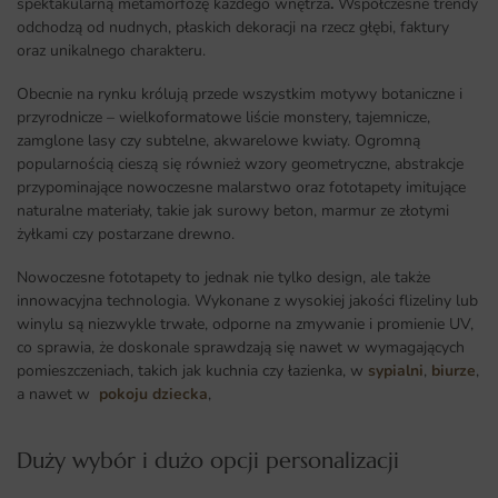
spektakularną metamorfozę każdego wnętrza
.
Współczesne trendy
odchodzą od nudnych, płaskich dekoracji na rzecz głębi, faktury
oraz unikalnego charakteru.
Obecnie na rynku królują przede wszystkim motywy botaniczne i
przyrodnicze – wielkoformatowe liście monstery, tajemnicze,
zamglone lasy czy subtelne, akwarelowe kwiaty. Ogromną
popularnością cieszą się również wzory geometryczne, abstrakcje
przypominające nowoczesne malarstwo oraz fototapety imitujące
naturalne materiały, takie jak surowy beton, marmur ze złotymi
żyłkami czy postarzane drewno.
Nowoczesne fototapety to jednak nie tylko design, ale także
innowacyjna technologia. Wykonane z wysokiej jakości flizeliny lub
winylu są niezwykle trwałe, odporne na zmywanie i promienie UV,
co sprawia, że doskonale sprawdzają się nawet w wymagających
pomieszczeniach, takich jak kuchnia czy łazienka, w
sypialni
,
biurze
,
a nawet w
pokoju dziecka
,
Duży wybór i dużo opcji personalizacji ​