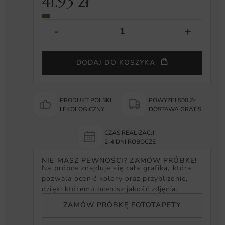
41.93
zł
DODAJ DO KOSZYKA
PRODUKT POLSKI
POWYŻEJ 500 ZŁ
I EKOLOGICZNY
DOSTAWA GRATIS
CZAS REALIZACJI
2-4 DNI ROBOCZE
NIE MASZ PEWNOŚCI? ZAMÓW PRÓBKĘ!
Na próbce znajduje się cała grafika, która
pozwala ocenić kolory oraz przybliżenie,
dzięki któremu ocenisz jakość zdjęcia.
ZAMÓW PRÓBKĘ FOTOTAPETY