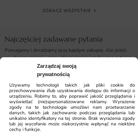
pomieszczeniach.
ZOBACZ WSZYSTKIE
Tapeta dostarczana jest w kilku pasach, które można
łatwo skleić ze sobą na styk. W zestawie znajduje się
instrukcja, a wybór odpowiedniego podłoża dodatkowo
Najczęściej zadawane pytania
ułatwia samodzielne wykończenie ściany w domu.
Pomagamy i doradzamy przy każdym zakupie. Ale jeżeli
nie chcesz czekać – sprawdź najczęściej zadawane pytania.
Dlaczego warto wybrać tę fototapetę
Zarządzaj swoją
Fototapeta Dawne Płytki łączy estetykę, jakość wykonania
prywatnością
i wygodę montażu, dzięki czemu sprawdzi się zarówno w
domu, jak i w przestrzeniach komercyjnych.
Używamy technologii takich jak pliki cookie do
przechowywania i/lub uzyskiwania dostępu do informacji o
urządzeniu. Robimy to, aby poprawić jakość przeglądania i
Doskonała jako tło dla nowoczesnych aranżacji
wyświetlać (nie)spersonalizowane reklamy. Wyrażenie
zgody na te technologie umożliwi nam przetwarzanie
Wyrazista, designerska struktura powierzchni
danych, takich jak zachowanie podczas przeglądania lub
unikalne identyfikatory na tej stronie. Brak wyrażenia zgody
Stonowana paleta dobrze komponująca się z wnętrzem
lub jej wycofanie może niekorzystnie wpłynąć na niektóre
cechy i funkcje.
Mocny, indywidualny akcent w przestrzeni