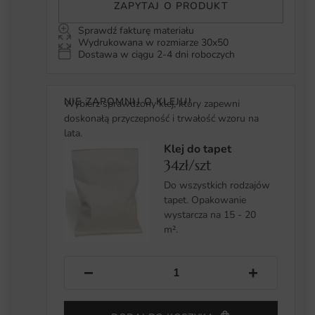
ZAPYTAJ O PRODUKT
Sprawdź fakturę materiału
Wydrukowana w rozmiarze 30x50
Dostawa w ciągu 2-4 dni roboczych
NIE ZAPOMNIJ O KLEJU!
Wybierz sprawdzony klej, który zapewni
doskonałą przyczepność i trwałość wzoru na
lata.
Klej do tapet
34zł/szt
Do wszystkich rodzajów
tapet. Opakowanie
wystarcza na 15 - 20
m².
−
+