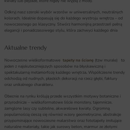
kwiaty lub pejzaże, które nigdy nie wyjdą z mody.
Odkryj nasz szeroki wybór wzorów w uniwersalnych, neutralnych
kolorach. Idealnie dopasują się do każdego wystroju wnętrza – od
nowoczesnego po klasyczny. Stwórz harmonijną przestrzeń pełną
elegancji i ponadczasowego stylu, która zachwyci każdego dnia
Aktualne trendy​
Nowoczesne wielkoformatowe
tapety na ścianę
(tzw murale) to
jeden z najskuteczniejszych sposobów na błyskawiczną i
spektakularną metamorfozę każdego wnętrza
.
Współczesne trendy
odchodzą od nudnych, płaskich dekoracji na rzecz głębi, faktury
oraz unikalnego charakteru.
Obecnie na rynku królują przede wszystkim motywy botaniczne i
przyrodnicze – wielkoformatowe liście monstery, tajemnicze,
zamglone lasy czy subtelne, akwarelowe kwiaty. Ogromną
popularnością cieszą się również wzory geometryczne, abstrakcje
przypominające nowoczesne malarstwo oraz fototapety imitujące
naturalne materiały, takie jak surowy beton, marmur ze złotymi