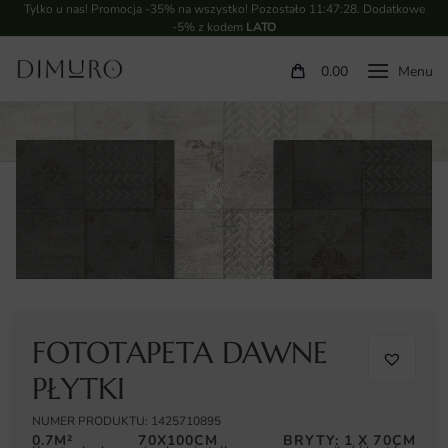
Tylko u nas! Promocja -35% na wszystko! Pozostało
11:47:28
. Dodatkowe
-5% z kodem
LATO
0.00
FOTOTAPETA DAWNE
PŁYTKI
NUMER PRODUKTU: 1425710895
0.7M²
70X100CM
BRYTY: 1 X 70CM