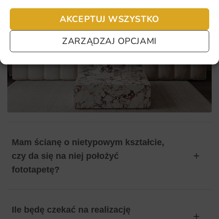
AKCEPTUJ WSZYSTKO
ZARZĄDZAJ OPCJAMI
Mam ścianę o nietypowym kształcie,
czy da się na niej położyć
fototapetę?
Ile będę czekać na realizację