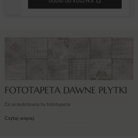
DODAJ DO KOSZYKA
FOTOTAPETA DAWNE PŁYTKI
Co przedstawia ta fototapeta
Dawne Płytki to wyrazista kompozycja oparta na fakturze i
Czytaj więcej
strukturze powierzchni. Drobne detale wzoru tworzą
bogatą wizualnie całość, która intryguje z każdej
odległości.