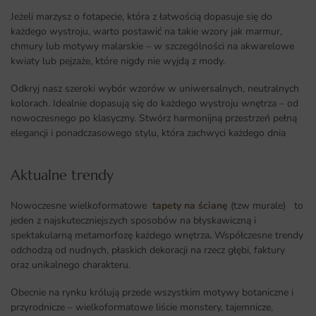
Jeżeli marzysz o fotapecie, która z łatwością dopasuje się do
każdego wystroju, warto postawić na takie wzory jak marmur,
chmury lub motywy malarskie – w szczególności na akwarelowe
kwiaty lub pejzaże, które nigdy nie wyjdą z mody.
Odkryj nasz szeroki wybór wzorów w uniwersalnych, neutralnych
kolorach. Idealnie dopasują się do każdego wystroju wnętrza – od
nowoczesnego po klasyczny. Stwórz harmonijną przestrzeń pełną
elegancji i ponadczasowego stylu, która zachwyci każdego dnia
Aktualne trendy​
Nowoczesne wielkoformatowe
tapety na ścianę
(tzw murale) to
jeden z najskuteczniejszych sposobów na błyskawiczną i
spektakularną metamorfozę każdego wnętrza
.
Współczesne trendy
odchodzą od nudnych, płaskich dekoracji na rzecz głębi, faktury
oraz unikalnego charakteru.
Obecnie na rynku królują przede wszystkim motywy botaniczne i
przyrodnicze – wielkoformatowe liście monstery, tajemnicze,