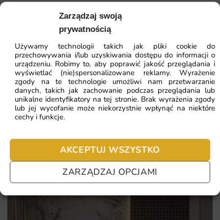
Zarządzaj swoją
41.93
zł
64.51
zł
Sprawdź, co konkretnie wyróżnia tę propozycję:
prywatnością
Najniższa cena z 30 dni:
41.93
zł
egzotyczny, boho-chic motyw dekoracji
Używamy technologii takich jak pliki cookie do
przechowywania i/lub uzyskiwania dostępu do informacji o
ZOBACZ WSZYSTKIE
różowe akcenty wnoszące lekkość
urządzeniu. Robimy to, aby poprawić jakość przeglądania i
wyświetlać (nie)spersonalizowane reklamy. Wyrażenie
stylistyka rodem z butikowej fotografii
zgody na te technologie umożliwi nam przetwarzanie
danych, takich jak zachowanie podczas przeglądania lub
wzór, który podkreśla nowoczesne wnętrza
unikalne identyfikatory na tej stronie. Brak wyrażenia zgody
Najczęściej zadawane pytania
lub jej wycofanie może niekorzystnie wpłynąć na niektóre
cechy i funkcje.
Pomagamy i doradzamy przy każdym zakupie. Ale jeżeli
nie chcesz czekać – sprawdź najczęściej zadawane pytania.
AKCEPTUJ WSZYSTKO
ZARZĄDZAJ OPCJAMI