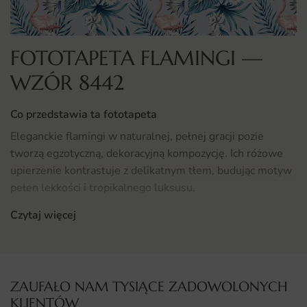
FOTOTAPETA FLAMINGI —
WZÓR 8442
Co przedstawia ta fototapeta
Eleganckie flamingi w naturalnej, pełnej gracji pozie
tworzą egzotyczną, dekoracyjną kompozycję. Ich różowe
upierzenie kontrastuje z delikatnym tłem, budując motyw
pełen lekkości i tropikalnego luksusu.
Czytaj więcej
To wzór, który wprowadza do wnętrza nutę boho-chic i
wakacyjnego stylu. Flamingi mają w sobie coś z
artystycznej fotografii i butikowej dekoracji jednocześnie.
Gdzie sprawdzi się fototapeta Flamingi
ZAUFAŁO NAM TYSIĄCE ZADOWOLONYCH
KLIENTÓW
Fototapeta Flamingi sprawdzi się jako efektowne tło sofy