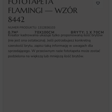
FOTOTAPETA
FLAMINGI — WZÓR
8442
NUMER PRODUKTU: 1312836103
0.7M²
70X100CM
BRYTY: 1 X 70CM
Kreator kadrowania ukazuje tylko proponowaną ilość brytów
(nie jest ona ostateczna). Jeśli potrzebujesz konkretną
szerokość brytu, zapisz taką informację w uwagach dla
sprzedającego. W przeciwnym razie fototapeta może zostać
podzielona na większą lub mniejszą ilość brytów.