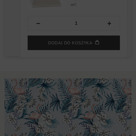
m².
−
+
DODAJ DO KOSZYKA