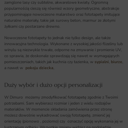
zamglone lasy czy subtelne, akwarelowe kwiaty. Ogromną
popularnością cieszą się również wzory geometryczne, abstrakcje
przypominające nowoczesne malarstwo oraz fototapety imitujące
naturalne materiały, takie jak surowy beton, marmur ze złotymi
żyłkami czy postarzane drewno.
Nowoczesne fototapety to jednak nie tylko design, ale także
innowacyjna technologia. Wykonane z wysokiej jakości flizeliny lub
winylu są niezwykle trwałe, odporne na zmywanie i promienie UV,
co sprawia, że doskonale sprawdzają się nawet w wymagających
pomieszczeniach, takich jak kuchnia czy łazienka, w
sypialni
,
biurze
,
a nawet w
pokoju dziecka
,
Duży wybór i dużo opcji personalizacji ​
W Dimuro możemy zmodyfikować fototapetę zgodnie z Twoimi
potrzebami. Sam wybierasz rozmiar i jeden z wielu rodzajów
materiałów. W momencie składania zamówienia przez stronę
możesz dowolnie wykadrować swoją fototapetę, zmienić jej
orientację (pionowo , poziomo) czy oznaczyć opcję wykonania jej w
lustrzanym odbiciu. Wszystkie zmiany widzisz na podglądzie.