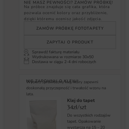
NIE MASZ PEWNOŚCI? ZAMÓW PRÓBKĘ!
Na próbce znajduje się cała grafika, która
pozwala ocenić kolory oraz przybliżenie,
dzięki któremu ocenisz jakość zdjęcia.
ZAMÓW PRÓBKĘ FOTOTAPETY
ZAPYTAJ O PRODUKT
Sprawdź fakturę materiału
Wydrukowana w rozmiarze 30x50
Dostawa w ciągu 2-4 dni roboczych
NIE ZAPOMNIJ O KLEJU!
Wybierz sprawdzony klej, który zapewni
doskonałą przyczepność i trwałość wzoru na
lata.
Klej do tapet
34zł/szt
Do wszystkich rodzajów
tapet. Opakowanie
wystarcza na 15 - 20