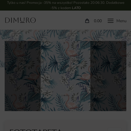
Tylko u nas! Promocja -35% na wszystko! Pozostało
20:06:30
. Dodatkowe
-5% z kodem
LATO
0.00