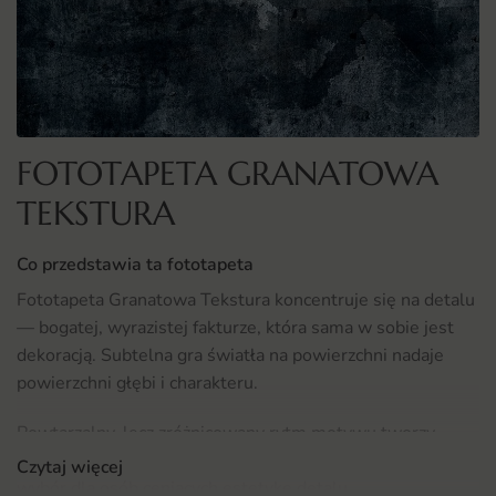
FOTOTAPETA GRANATOWA
TEKSTURA
Co przedstawia ta fototapeta
Fototapeta Granatowa Tekstura koncentruje się na detalu
— bogatej, wyrazistej fakturze, która sama w sobie jest
dekoracją. Subtelna gra światła na powierzchni nadaje
powierzchni głębi i charakteru.
Powtarzalny, lecz zróżnicowany rytm motywu tworzy
spójne tło dla różnorodnych stylów. To wszechstronny
Czytaj więcej
wybór dla osób ceniących estetykę detalu.