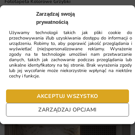
nadaje mu indywidualnego rysu.
Fototapeta Kolorowe Grzybki
Zarządzaj swoją
świetne odwzorowanie detali nawet na dużych formatach
41.93
zł
64.51
zł
prywatnością
produkcja na zamówienie z dbałością o jakość każdego
Najniższa cena z 30 dni:
41.93
zł
Używamy technologii takich jak pliki cookie do
egzemplarza
przechowywania i/lub uzyskiwania dostępu do informacji o
urządzeniu. Robimy to, aby poprawić jakość przeglądania i
trwałość wydruku potwierdzona codziennym
ZOBACZ WSZYSTKIE
wyświetlać (nie)spersonalizowane reklamy. Wyrażenie
użytkowaniem
zgody na te technologie umożliwi nam przetwarzanie
danych, takich jak zachowanie podczas przeglądania lub
wydruk na ekologicznych tuszach bezpiecznych dla
unikalne identyfikatory na tej stronie. Brak wyrażenia zgody
domowników
lub jej wycofanie może niekorzystnie wpłynąć na niektóre
Najczęściej zadawane pytania
cechy i funkcje.
Pomagamy i doradzamy przy każdym zakupie. Ale jeżeli
nie chcesz czekać – sprawdź najczęściej zadawane pytania.
AKCEPTUJ WSZYSTKO
ZARZĄDZAJ OPCJAMI