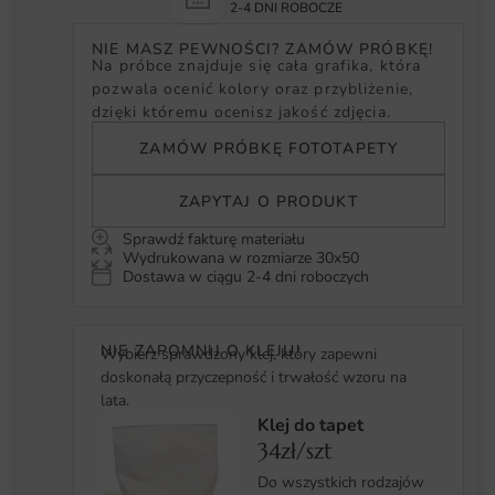
2-4 DNI ROBOCZE
NIE MASZ PEWNOŚCI? ZAMÓW PRÓBKĘ!
Na próbce znajduje się cała grafika, która
pozwala ocenić kolory oraz przybliżenie,
dzięki któremu ocenisz jakość zdjęcia.
ZAMÓW PRÓBKĘ FOTOTAPETY
ZAPYTAJ O PRODUKT
Sprawdź fakturę materiału
Wydrukowana w rozmiarze 30x50
Dostawa w ciągu 2-4 dni roboczych
NIE ZAPOMNIJ O KLEJU!
Wybierz sprawdzony klej, który zapewni
doskonałą przyczepność i trwałość wzoru na
lata.
Klej do tapet
34zł/szt
Do wszystkich rodzajów