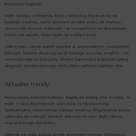
klasycznej elegancji.
Jeżeli marzysz o fotapecie, która z łatwością dopasuje się do
każdego wystroju, warto postawić na takie wzory jak marmur,
chmury lub motywy malarskie – w szczególności na akwarelowe
kwiaty lub pejzaże, które nigdy nie wyjdą z mody.
Odkryj nasz szeroki wybór wzorów w uniwersalnych, neutralnych
kolorach. Idealnie dopasują się do każdego wystroju wnętrza – od
nowoczesnego po klasyczny. Stwórz harmonijną przestrzeń pełną
elegancji i ponadczasowego stylu, która zachwyci każdego dnia
Aktualne trendy​
Nowoczesne wielkoformatowe
tapety na ścianę
(tzw murale) to
jeden z najskuteczniejszych sposobów na błyskawiczną i
spektakularną metamorfozę każdego wnętrza
.
Współczesne trendy
odchodzą od nudnych, płaskich dekoracji na rzecz głębi, faktury
oraz unikalnego charakteru.
Obecnie na rynku królują przede wszystkim motywy botaniczne i