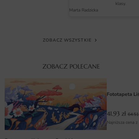
klasy.
detali i nie blaknie pod wpływem światła. Dodatkowo
Marta Radzicka
wybrany wzór zachowuje świetną prezencję także po
latach codziennego użytkowania, co potwierdzają
doświadczenia klientów.
ZOBACZ WSZYSTKIE
Wymiary na miarę i łatwy montaż
Fototapeta przygotowywana jest na indywidualne
wymiary, więc zmieści się na każdej ścianie — także w
ZOBACZ POLECANE
nietypowych narożnikach i wnękach. Dzięki podziałowi na
pasy montaż przebiega sprawnie i nie wymaga
specjalistycznych narzędzi. Wystarczy gładka, sucha
powierzchnia oraz dedykowany klej.
Fototapeta Li
Dlaczego warto wybrać tę fototapetę
41.93
zł
64.5
Fototapeta Granatowa Tekstura łączy estetykę
Najniższa cena z
autorskiego projektu z trwałością profesjonalnego
wydruku. To dekoracja, która zmienia charakter wnętrza i