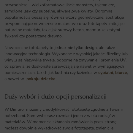
przyrodnicze – wielkoformatowe liście monstery, tajemnicze,
zamglone lasy czy subtelne, akwarelowe kwiaty. Ogromną
popularnością cieszą się również wzory geometryczne, abstrakcje
przypominające nowoczesne malarstwo oraz fototapety imitujące
naturalne materiały, takie jak surowy beton, marmur ze złotymi
żyłkami czy postarzane drewno.
Nowoczesne fototapety to jednak nie tylko design, ale także
innowacyjna technologia. Wykonane z wysokiej jakości flizeliny lub
winylu są niezwykle trwałe, odporne na zmywanie i promienie UV,
co sprawia, że doskonale sprawdzają się nawet w wymagających
pomieszczeniach, takich jak kuchnia czy łazienka, w
sypialni
,
biurze
,
a nawet w
pokoju dziecka
,
Duży wybór i dużo opcji personalizacji ​
W Dimuro możemy zmodyfikować fototapetę zgodnie z Twoimi
potrzebami. Sam wybierasz rozmiar i jeden z wielu rodzajów
materiałów. W momencie składania zamówienia przez stronę
możesz dowolnie wykadrować swoją fototapetę, zmienić jej