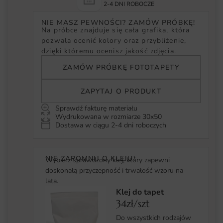
2-4 DNI ROBOCZE
NIE MASZ PEWNOŚCI? ZAMÓW PRÓBKĘ!
Na próbce znajduje się cała grafika, która
pozwala ocenić kolory oraz przybliżenie,
dzięki któremu ocenisz jakość zdjęcia.
ZAMÓW PRÓBKĘ FOTOTAPETY
ZAPYTAJ O PRODUKT
Sprawdź fakturę materiału
Wydrukowana w rozmiarze 30x50
Dostawa w ciągu 2-4 dni roboczych
NIE ZAPOMNIJ O KLEJU!
Wybierz sprawdzony klej, który zapewni
doskonałą przyczepność i trwałość wzoru na
lata.
Klej do tapet
34zł/szt
Do wszystkich rodzajów