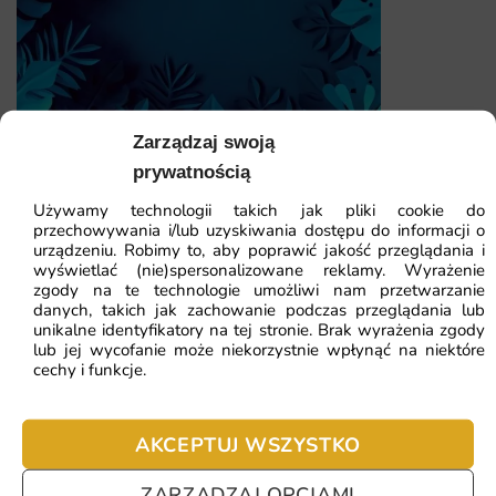
dekoracja, która zmienia charakter wnętrza i nadaje mu
indywidualnego rysu.
intensywne, trwałe kolory odporne na blaknięcie
wszechstronność stylistyczna i ponadczasowy charakter
Zarządzaj swoją
trwałość wydruku potwierdzona codziennym
prywatnością
Fototapeta Liście Tropikalne — wzór 11
użytkowaniem
Używamy technologii takich jak pliki cookie do
przechowywania i/lub uzyskiwania dostępu do informacji o
indywidualne dopasowanie do wymiarów ściany
urządzeniu. Robimy to, aby poprawić jakość przeglądania i
41.93
zł
64.51
zł
wyświetlać (nie)spersonalizowane reklamy. Wyrażenie
Najniższa cena z 30 dni:
41.93
zł
zgody na te technologie umożliwi nam przetwarzanie
danych, takich jak zachowanie podczas przeglądania lub
unikalne identyfikatory na tej stronie. Brak wyrażenia zgody
ZOBACZ WSZYSTKIE
lub jej wycofanie może niekorzystnie wpłynąć na niektóre
cechy i funkcje.
AKCEPTUJ WSZYSTKO
Najczęściej zadawane pytania
Pomagamy i doradzamy przy każdym zakupie. Ale jeżeli
ZARZĄDZAJ OPCJAMI