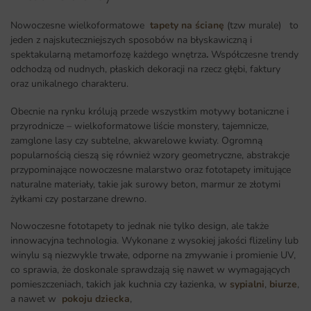
Nowoczesne wielkoformatowe
tapety na ścianę
(tzw murale) to
jeden z najskuteczniejszych sposobów na błyskawiczną i
spektakularną metamorfozę każdego wnętrza
.
Współczesne trendy
odchodzą od nudnych, płaskich dekoracji na rzecz głębi, faktury
oraz unikalnego charakteru.
Obecnie na rynku królują przede wszystkim motywy botaniczne i
przyrodnicze – wielkoformatowe liście monstery, tajemnicze,
zamglone lasy czy subtelne, akwarelowe kwiaty. Ogromną
popularnością cieszą się również wzory geometryczne, abstrakcje
przypominające nowoczesne malarstwo oraz fototapety imitujące
naturalne materiały, takie jak surowy beton, marmur ze złotymi
żyłkami czy postarzane drewno.
Nowoczesne fototapety to jednak nie tylko design, ale także
innowacyjna technologia. Wykonane z wysokiej jakości flizeliny lub
winylu są niezwykle trwałe, odporne na zmywanie i promienie UV,
co sprawia, że doskonale sprawdzają się nawet w wymagających
pomieszczeniach, takich jak kuchnia czy łazienka, w
sypialni
,
biurze
,
a nawet w
pokoju dziecka
,