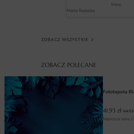
klasy.
Dodatkowo wybrany wzór zachowuje świetną prezencję
Marta Radzicka
także po latach codziennego użytkowania, co potwierdzają
doświadczenia klientów.
Wymiary na miarę i łatwy montaż
ZOBACZ WSZYSTKIE
Realizacja zamówienia obejmuje dopasowanie grafiki do
podanych wymiarów ściany z zachowaniem proporcji
kompozycji. Montaż przypomina klejenie klasycznej tapety
ZOBACZ POLECANE
— kolejne pasy łączy się na styk, a całość tworzy spójny
obraz. Cały proces jest intuicyjny nawet dla osób, które
nigdy wcześniej nie tapetowały. Cały proces realizacji —
od przyjęcia zamówienia po wysyłkę — przebiega
Fototapeta Bi
sprawnie i z dbałością o każdy detal.
41.93
zł
Dlaczego warto wybrać tę fototapetę
64.5
Najniższa cena z
Fototapeta Grantowa Tekstura łączy estetykę autorskiego
projektu z trwałością profesjonalnego wydruku. To