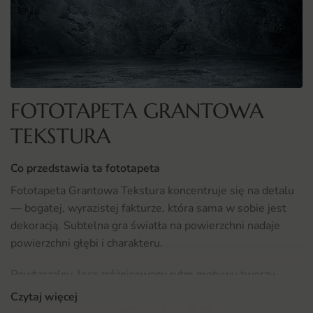
FOTOTAPETA GRANTOWA
TEKSTURA
Co przedstawia ta fototapeta
Fototapeta Grantowa Tekstura koncentruje się na detalu
— bogatej, wyrazistej fakturze, która sama w sobie jest
dekoracją. Subtelna gra światła na powierzchni nadaje
powierzchni głębi i charakteru.
Powtarzalny, lecz zróżnicowany rytm motywu tworzy
spójne tło dla różnorodnych stylów. To wszechstronny
Czytaj więcej
wybór dla osób ceniących estetykę detalu.