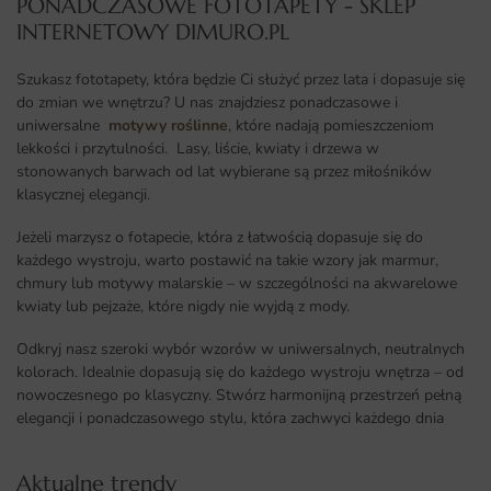
PONADCZASOWE FOTOTAPETY - SKLEP
INTERNETOWY DIMURO.PL​
Szukasz fototapety, która będzie Ci służyć przez lata i dopasuje się
do zmian we wnętrzu? U nas znajdziesz ponadczasowe i
uniwersalne
motywy roślinne
, które nadają pomieszczeniom
lekkości i przytulności. Lasy, liście, kwiaty i drzewa w
stonowanych barwach od lat wybierane są przez miłośników
klasycznej elegancji.
Jeżeli marzysz o fotapecie, która z łatwością dopasuje się do
każdego wystroju, warto postawić na takie wzory jak marmur,
chmury lub motywy malarskie – w szczególności na akwarelowe
kwiaty lub pejzaże, które nigdy nie wyjdą z mody.
Odkryj nasz szeroki wybór wzorów w uniwersalnych, neutralnych
kolorach. Idealnie dopasują się do każdego wystroju wnętrza – od
nowoczesnego po klasyczny. Stwórz harmonijną przestrzeń pełną
elegancji i ponadczasowego stylu, która zachwyci każdego dnia
Aktualne trendy​