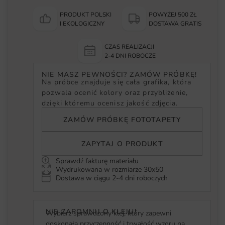
PRODUKT POLSKI
POWYŻEJ 500 ZŁ
I EKOLOGICZNY
DOSTAWA GRATIS
CZAS REALIZACJI
2-4 DNI ROBOCZE
NIE MASZ PEWNOŚCI? ZAMÓW PRÓBKĘ!
Na próbce znajduje się cała grafika, która
pozwala ocenić kolory oraz przybliżenie,
dzięki któremu ocenisz jakość zdjęcia.
ZAMÓW PRÓBKĘ FOTOTAPETY
ZAPYTAJ O PRODUKT
Sprawdź fakturę materiału
Wydrukowana w rozmiarze 30x50
Dostawa w ciągu 2-4 dni roboczych
NIE ZAPOMNIJ O KLEJU!
Wybierz sprawdzony klej, który zapewni
doskonałą przyczepność i trwałość wzoru na