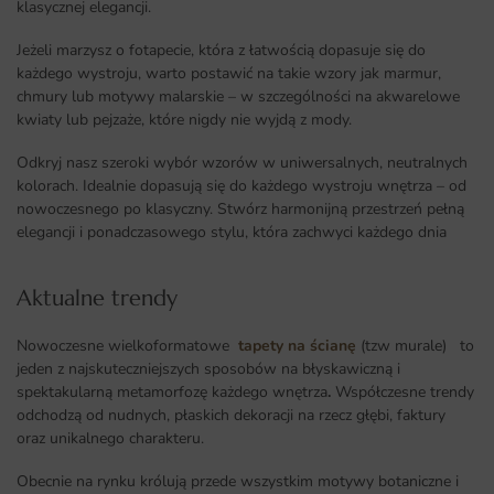
klasycznej elegancji.
Jeżeli marzysz o fotapecie, która z łatwością dopasuje się do
każdego wystroju, warto postawić na takie wzory jak marmur,
chmury lub motywy malarskie – w szczególności na akwarelowe
kwiaty lub pejzaże, które nigdy nie wyjdą z mody.
Odkryj nasz szeroki wybór wzorów w uniwersalnych, neutralnych
kolorach. Idealnie dopasują się do każdego wystroju wnętrza – od
nowoczesnego po klasyczny. Stwórz harmonijną przestrzeń pełną
elegancji i ponadczasowego stylu, która zachwyci każdego dnia
Aktualne trendy​
Nowoczesne wielkoformatowe
tapety na ścianę
(tzw murale) to
jeden z najskuteczniejszych sposobów na błyskawiczną i
spektakularną metamorfozę każdego wnętrza
.
Współczesne trendy
odchodzą od nudnych, płaskich dekoracji na rzecz głębi, faktury
oraz unikalnego charakteru.
Obecnie na rynku królują przede wszystkim motywy botaniczne i