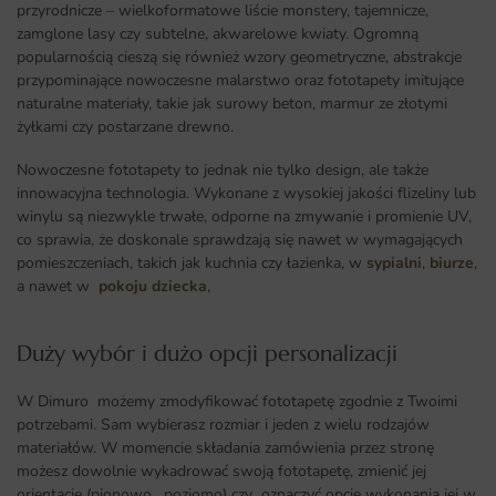
przyrodnicze – wielkoformatowe liście monstery, tajemnicze,
zamglone lasy czy subtelne, akwarelowe kwiaty. Ogromną
popularnością cieszą się również wzory geometryczne, abstrakcje
przypominające nowoczesne malarstwo oraz fototapety imitujące
naturalne materiały, takie jak surowy beton, marmur ze złotymi
żyłkami czy postarzane drewno.
Nowoczesne fototapety to jednak nie tylko design, ale także
innowacyjna technologia. Wykonane z wysokiej jakości flizeliny lub
winylu są niezwykle trwałe, odporne na zmywanie i promienie UV,
co sprawia, że doskonale sprawdzają się nawet w wymagających
pomieszczeniach, takich jak kuchnia czy łazienka, w
sypialni
,
biurze
,
a nawet w
pokoju dziecka
,
Duży wybór i dużo opcji personalizacji ​
W Dimuro możemy zmodyfikować fototapetę zgodnie z Twoimi
potrzebami. Sam wybierasz rozmiar i jeden z wielu rodzajów
materiałów. W momencie składania zamówienia przez stronę
możesz dowolnie wykadrować swoją fototapetę, zmienić jej
orientację (pionowo , poziomo) czy oznaczyć opcję wykonania jej w