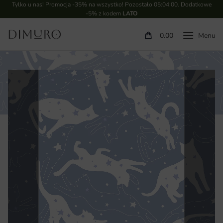
Tylko u nas! Promocja -35% na wszystko! Pozostało
05:04:00
. Dodatkowe
-5% z kodem
LATO
0.00