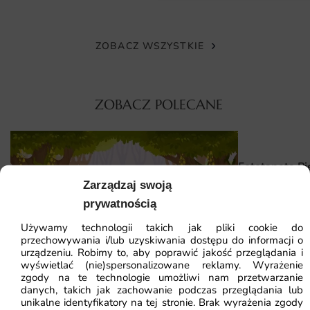
nie zawiedzie.
Wymiary na miarę i łatwy montaż
ZOBACZ WSZYSTKIE
Fototapeta Gwiezdne Kotki dostępna jest w różnych
rozmiarach, co pozwala na idealne dopasowanie do ścian
w twoim domu. Możesz zamówić ją na wymiar, co ułatwi ci
ZOBACZ POLECANE
aranżację przestrzeni. Co więcej, montaż tej fototapety
jest niezwykle prosty i nie wymaga specjalistycznych
umiejętności. Dzięki intuicyjnym instrukcjom, z łatwością
poradzisz sobie z jej aplikacją, a efekt końcowy z
Fototapeta Pi
pewnością cię zachwyci.
Zarządzaj swoją
prywatnością
Dlaczego warto wybrać tę fototapetę
41.93
zł
64.5
Używamy technologii takich jak pliki cookie do
Najniższa cena z
Uroczy design, który przypadnie do gustu każdemu
przechowywania i/lub uzyskiwania dostępu do informacji o
dziecku.
urządzeniu. Robimy to, aby poprawić jakość przeglądania i
wyświetlać (nie)spersonalizowane reklamy. Wyrażenie
Wysoka jakość materiałów i druku, zapewniająca
Fototapeta Grzybki w Lesie
zgody na te technologie umożliwi nam przetwarzanie
danych, takich jak zachowanie podczas przeglądania lub
długotrwałe użytkowanie.
unikalne identyfikatory na tej stronie. Brak wyrażenia zgody