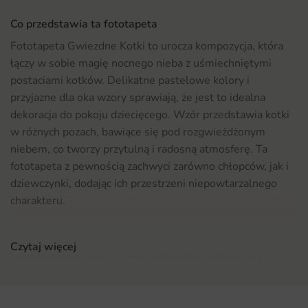
Co przedstawia ta fototapeta
Fototapeta Gwiezdne Kotki to urocza kompozycja, która
łączy w sobie magię nocnego nieba z uśmiechniętymi
postaciami kotków. Delikatne pastelowe kolory i
przyjazne dla oka wzory sprawiają, że jest to idealna
dekoracja do pokoju dziecięcego. Wzór przedstawia kotki
w różnych pozach, bawiące się pod rozgwieżdżonym
niebem, co tworzy przytulną i radosną atmosferę. Ta
fototapeta z pewnością zachwyci zarówno chłopców, jak i
dziewczynki, dodając ich przestrzeni niepowtarzalnego
charakteru.
Gdzie sprawdzi się fototapeta Gwiezdne Kotki
Czytaj więcej
Fototapeta Gwiezdne Kotki doskonale sprawdzi się w
każdym pokoju dziecięcym, niezależnie od płci. Można ją
wykorzystać nie tylko w sypialni, ale również w pokoju
zabaw czy kąciku do nauki. Dzięki swojemu