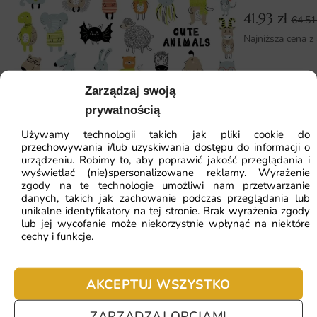
Montaż jest prosty i nie wymaga ekipy — wystarczy klej
41.93
zł
64.5
do fototapet i kilka godzin pracy. Oferujemy także
Najniższa cena z
instrukcję krok po kroku, która prowadzi przez cały proces.
Dlaczego warto wybrać tę fototapetę
Zarządzaj swoją
Fototapeta Hipopotamy to nie tylko ozdoba ściany, ale i
prywatnością
sposób na zbudowanie wyjątkowej atmosfery wnętrza.
Fototapeta Słodkie Zwierzaki
Używamy technologii takich jak pliki cookie do
Wybierając ten wzór, stawiasz na autorski design, trwałą
przechowywania i/lub uzyskiwania dostępu do informacji o
jakość druku i pełną elastyczność wymiarów.
urządzeniu. Robimy to, aby poprawić jakość przeglądania i
41.93
zł
64.51
zł
wyświetlać (nie)spersonalizowane reklamy. Wyrażenie
Najniższa cena z 30 dni:
41.93
zł
zgody na te technologie umożliwi nam przetwarzanie
Sprawdź, co konkretnie wyróżnia tę propozycję:
danych, takich jak zachowanie podczas przeglądania lub
unikalne identyfikatory na tej stronie. Brak wyrażenia zgody
bajkowe, sympatyczne postacie zwierzątek
ZOBACZ WSZYSTKIE
lub jej wycofanie może niekorzystnie wpłynąć na niektóre
cechy i funkcje.
pastelowa kolorystyka uspokajająca pokój
motyw bezpieczny dla najmłodszych
Najczęściej zadawane pytania
AKCEPTUJ WSZYSTKO
wzór, który zachęca do wspólnych opowieści
Pomagamy i doradzamy przy każdym zakupie. Ale jeżeli
ZARZĄDZAJ OPCJAMI