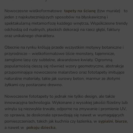
Nowoczesne wielkoformatowe
tapety na ścianę
(tzw murale) to
jeden z najskuteczniejszych sposobów na błyskawiczną i
spektakularną metamorfozę każdego wnętrza
.
Współczesne trendy
odchodzą od nudnych, płaskich dekoracji na rzecz głębi, faktury
oraz unikalnego charakteru.
Obecnie na rynku królują przede wszystkim motywy botaniczne i
przyrodnicze – wielkoformatowe liście monstery, tajemnicze,
zamglone lasy czy subtelne, akwarelowe kwiaty. Ogromną
popularnością cieszą się również wzory geometryczne, abstrakcje
przypominające nowoczesne malarstwo oraz fototapety imitujące
naturalne materiały, takie jak surowy beton, marmur ze złotymi
żyłkami czy postarzane drewno.
Nowoczesne fototapety to jednak nie tylko design, ale także
innowacyjna technologia. Wykonane z wysokiej jakości flizeliny lub
winylu są niezwykle trwałe, odporne na zmywanie i promienie UV,
co sprawia, że doskonale sprawdzają się nawet w wymagających
pomieszczeniach, takich jak kuchnia czy łazienka, w
sypialni
,
biurze
,
a nawet w
pokoju dziecka
,