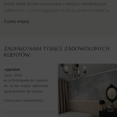
Każdy detal został narysowany z myślą o najmłodszych
odbiorcach — od mrugających oczek po drobne kwiatki w
tle. Motyw zaprasza do snucia własnych opowieści o
Czytaj więcej
przygodach pluszowych przyjaciół.
Gdzie sprawdzi się fototapeta Hipopotamy
Fototapeta Hipopotamy świetnie sprawdzi się w pokoju
ZAUFAŁO NAM TYSIĄCE ZADOWOLONYCH
dziecięcym jako tło łóżeczka, ściana za biurkiem do
KLIENTÓW
rysowania albo dekoracja kącika zabaw. Motyw rozpala
wyobraźnię i tworzy bezpieczną, przyjazną przestrzeń, w
o sypialni
której maluch chętnie spędza czas.
25 lipca, 2026
ię na fototapetę do sypialni.
Wzór można również wykorzystać w przedszkolnej salce,
ałam, że ten wybór całkowicie
kąciku zabaw w lokalu gastronomicznym albo na ścianie w
moją przestrzeń do spania.
sklepie z odzieżą dziecięcą. Sprawdzi się wszędzie tam,
iał linen jest niesamowity!
gdzie liczy się ciepły, opowieściowy klimat — także wśród
innych propozycji z kategorii
fototapety do pokoju
dziecięcego
.