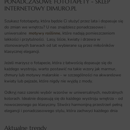
PONADCZASOWE FOTOTAPETY - SKLEP
INTERNETOWY DIMURO.PL​
Szukasz fototapety, która będzie Ci służyć przez lata i dopasuje się
do zmian we wnętrzu? U nas znajdziesz ponadczasowe i
uniwersalne
motywy roślinne
, które nadają pomieszczeniom
lekkości i przytulności. Lasy, liście, kwiaty i drzewa w
stonowanych barwach od lat wybierane są przez miłośników
klasycznej elegancji.
Jeżeli marzysz o fotapecie, która z łatwością dopasuje się do
każdego wystroju, warto postawić na takie wzory jak marmur,
chmury lub motywy malarskie – w szczególności na akwarelowe
kwiaty lub pejzaże, które nigdy nie wyjdą z mody.
Odkryj nasz szeroki wybór wzorów w uniwersalnych, neutralnych
kolorach. Idealnie dopasują się do każdego wystroju wnętrza – od
nowoczesnego po klasyczny. Stwórz harmonijną przestrzeń pełną
elegancji i ponadczasowego stylu, która zachwyci każdego dnia
Aktualne trendy​