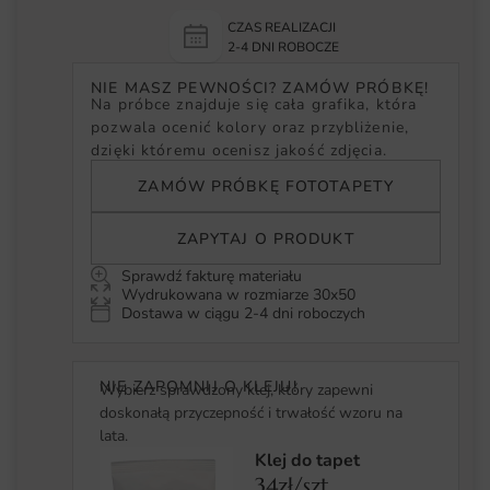
CZAS REALIZACJI
2-4 DNI ROBOCZE
NIE MASZ PEWNOŚCI? ZAMÓW PRÓBKĘ!
Na próbce znajduje się cała grafika, która
pozwala ocenić kolory oraz przybliżenie,
dzięki któremu ocenisz jakość zdjęcia.
ZAMÓW PRÓBKĘ FOTOTAPETY
ZAPYTAJ O PRODUKT
Sprawdź fakturę materiału
Wydrukowana w rozmiarze 30x50
Dostawa w ciągu 2-4 dni roboczych
NIE ZAPOMNIJ O KLEJU!
Wybierz sprawdzony klej, który zapewni
doskonałą przyczepność i trwałość wzoru na
lata.
Klej do tapet
34zł/szt