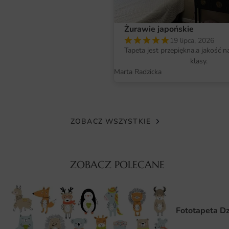
Materiał i jakość druku
Żurawie japońskie
Fototapeta drukowana jest tuszami lateksowymi, które
19 lipca, 2026
gwarantują żywe kolory oraz ostre detale. Powierzchnia
Tapeta jest przepiękna,a jakość n
nie odbija światła męcząco, dzięki czemu wzór zachowuje
klasy.
Marta Radzicka
głębię o każdej porze dnia.
Do wyboru są warianty na gładkim podkładzie oraz
strukturach tynku czy płótna — każdy odporny na
ZOBACZ WSZYSTKIE
blaknięcie. Materiały mają atesty, więc nadają się także do
pokoju dziecka.
Wymiary na miarę i łatwy montaż
ZOBACZ POLECANE
Fototapetę Hipopotamy produkujemy na wymiar —
wystarczy podać szerokość i wysokość ściany, a wzór
dopasowujemy bez utraty proporcji. Dzięki temu
Fototapeta Dz
kompozycja idealnie wpisuje się w każdy format ściany.