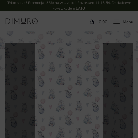
Tylko u nas! Promocja -35% na wszystko! Pozostało
11:13:54
. Dodatkowe
-5% z kodem
LATO
0.00