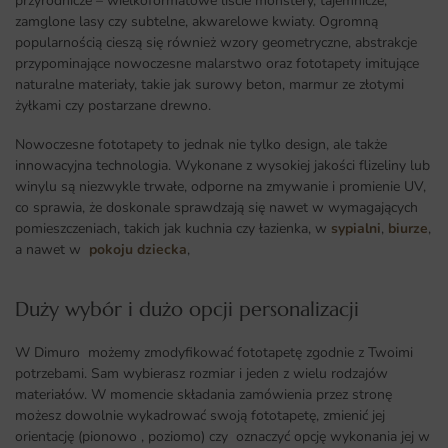
przyrodnicze – wielkoformatowe liście monstery, tajemnicze,
zamglone lasy czy subtelne, akwarelowe kwiaty. Ogromną
popularnością cieszą się również wzory geometryczne, abstrakcje
przypominające nowoczesne malarstwo oraz fototapety imitujące
naturalne materiały, takie jak surowy beton, marmur ze złotymi
żyłkami czy postarzane drewno.
Nowoczesne fototapety to jednak nie tylko design, ale także
innowacyjna technologia. Wykonane z wysokiej jakości flizeliny lub
winylu są niezwykle trwałe, odporne na zmywanie i promienie UV,
co sprawia, że doskonale sprawdzają się nawet w wymagających
pomieszczeniach, takich jak kuchnia czy łazienka, w
sypialni
,
biurze
,
a nawet w
pokoju dziecka
,
Duży wybór i dużo opcji personalizacji ​
W Dimuro możemy zmodyfikować fototapetę zgodnie z Twoimi
potrzebami. Sam wybierasz rozmiar i jeden z wielu rodzajów
materiałów. W momencie składania zamówienia przez stronę
możesz dowolnie wykadrować swoją fototapetę, zmienić jej
orientację (pionowo , poziomo) czy oznaczyć opcję wykonania jej w