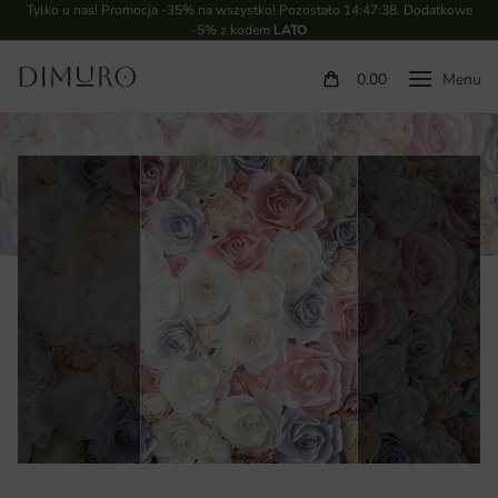
Tylko u nas! Promocja -35% na wszystko! Pozostało
14:47:38
. Dodatkowe
-5% z kodem
LATO
0.00