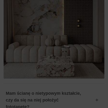
Mam ścianę o nietypowym kształcie,
czy da się na niej położyć
fototapetę?