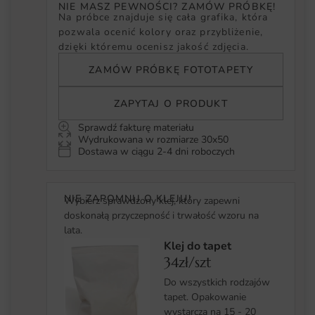
NIE MASZ PEWNOŚCI? ZAMÓW PRÓBKĘ!
Na próbce znajduje się cała grafika, która
pozwala ocenić kolory oraz przybliżenie,
dzięki któremu ocenisz jakość zdjęcia.
ZAMÓW PRÓBKĘ FOTOTAPETY
ZAPYTAJ O PRODUKT
Sprawdź fakturę materiału
Wydrukowana w rozmiarze 30x50
Dostawa w ciągu 2-4 dni roboczych
NIE ZAPOMNIJ O KLEJU!
Wybierz sprawdzony klej, który zapewni
doskonałą przyczepność i trwałość wzoru na
lata.
Klej do tapet
34zł/szt
Do wszystkich rodzajów
tapet. Opakowanie
wystarcza na 15 - 20