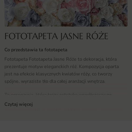
FOTOTAPETA JASNE RÓŻE
Co przedstawia ta fototapeta
Fototapeta Fototapeta Jasne Róże to dekoracja, która
prezentuje motyw eleganckich róż. Kompozycja oparta
jest na efekcie klasycznych kwiatów róży, co tworzy
spójne, wyraziste tło dla całej aranżacji wnętrza.
To propozycja, która łączy estetykę współczesnego
designu z naturalną, ujmującą tematyką — sprawdzi się w
Czytaj więcej
pomieszczeniach, w których szukasz dekoracji wnoszącej
subtelność i wdzięk.
Gdzie sprawdzi się fototapeta Fototapeta Jasne Róże