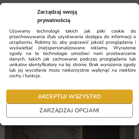
Wzór zachowuje ciągłość niezależnie od liczby pasów i
finalnych rozmiarów.
Zarządzaj swoją
41.93
zł
64.51
zł
prywatnością
Łatwa aplikacja krok po kroku z dołączoną instrukcją
Najniższa cena z 30 dni:
41.93
zł
montażu.
Używamy technologii takich jak pliki cookie do
przechowywania i/lub uzyskiwania dostępu do informacji o
Bezpieczne materiały z atestem do użytku w pokojach
ZOBACZ WSZYSTKIE
urządzeniu. Robimy to, aby poprawić jakość przeglądania i
dziecięcych.
wyświetlać (nie)spersonalizowane reklamy. Wyrażenie
zgody na te technologie umożliwi nam przetwarzanie
Subtelna struktura podłoża maskująca drobne nierówności
danych, takich jak zachowanie podczas przeglądania lub
unikalne identyfikatory na tej stronie. Brak wyrażenia zgody
ściany.
Najczęściej zadawane pytania
lub jej wycofanie może niekorzystnie wpłynąć na niektóre
cechy i funkcje.
Pomagamy i doradzamy przy każdym zakupie. Ale jeżeli
nie chcesz czekać – sprawdź najczęściej zadawane pytania.
AKCEPTUJ WSZYSTKO
ZARZĄDZAJ OPCJAMI