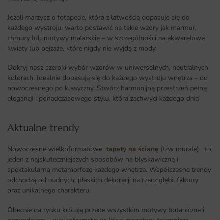
Jeżeli marzysz o fotapecie, która z łatwością dopasuje się do
każdego wystroju, warto postawić na takie wzory jak marmur,
chmury lub motywy malarskie – w szczególności na akwarelowe
kwiaty lub pejzaże, które nigdy nie wyjdą z mody.
Odkryj nasz szeroki wybór wzorów w uniwersalnych, neutralnych
kolorach. Idealnie dopasują się do każdego wystroju wnętrza – od
nowoczesnego po klasyczny. Stwórz harmonijną przestrzeń pełną
elegancji i ponadczasowego stylu, która zachwyci każdego dnia
Aktualne trendy​
Nowoczesne wielkoformatowe
tapety na ścianę
(tzw murale) to
jeden z najskuteczniejszych sposobów na błyskawiczną i
spektakularną metamorfozę każdego wnętrza
.
Współczesne trendy
odchodzą od nudnych, płaskich dekoracji na rzecz głębi, faktury
oraz unikalnego charakteru.
Obecnie na rynku królują przede wszystkim motywy botaniczne i