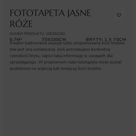
FOTOTAPETA JASNE
RÓŻE
NUMER PRODUKTU: 190302350
0.7M²
70X100CM
BRYTY: 1 X 70CM
Kreator kadrowania ukazuje tylko proponowaną ilość brytów
(nie jest ona ostateczna). Jeśli potrzebujesz konkretną
szerokość brytu, zapisz taką informację w uwagach dla
sprzedającego. W przeciwnym razie fototapeta może zostać
podzielona na większą lub mniejszą ilość brytów.