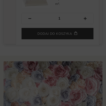
m².
−
+
DODAJ DO KOSZYKA