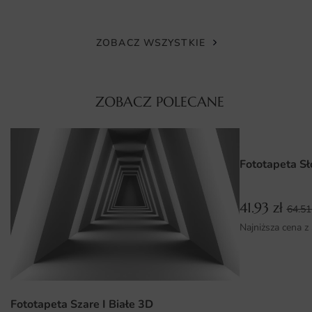
wielkoformatowy gwarantuje fotograficzną wierność
oddania barw.
ZOBACZ WSZYSTKIE
Wymiary na miarę i łatwy montaż
Realizujemy każde zamówienie w wymiarach milimetrowo
dopasowanych do ściany. Wzór po wydruku jest
ZOBACZ POLECANE
precyzyjnie składany jak puzzle, a niewielki zapas
montażowy ułatwia korektę pozycji pasów. Dzięki temu
fototapetę można nakleić samodzielnie, bez konieczności
wzywania ekipy remontowej, oszczędzając czas i koszty.
Fototapeta S
Dlaczego warto wybrać tę fototapetę
41.93
zł
64.5
Fototapeta Fototapeta Jasne Róże to przemyślana
Najniższa cena z
inwestycja w wystrój wnętrza, która wnosi romantyczną
atmosferę i odmienia pomieszczenie bez konieczności
gruntownego remontu. Oto najważniejsze atuty, dla
których warto ją wybrać:
Fototapeta Szare I Białe 3D